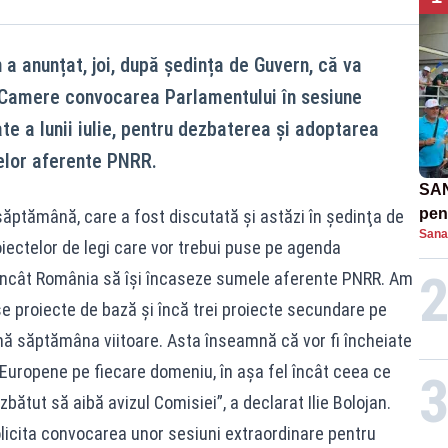
n a anunțat, joi, după ședința de Guvern, că va
ă Camere convocarea Parlamentului în sesiune
te a lunii iulie, pentru dezbaterea și adoptarea
elor aferente PNRR.
SAN
pent
săptămână, care a fost discutată şi astăzi în şedinţa de
Sana
proi
oiectelor de legi care vor trebui puse pe agenda
 încât România să îşi încaseze sumele aferente PNRR. Am
e proiecte de bază şi încă trei proiecte secundare pe
ă săptămâna viitoare. Asta înseamnă că vor fi încheiate
 Europene pe fiecare domeniu, în aşa fel încât ceea ce
bătut să aibă avizul Comisiei”, a declarat Ilie Bolojan.
olicita convocarea unor sesiuni extraordinare pentru