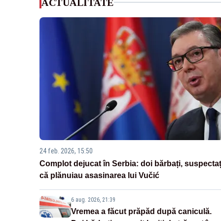
ACTUALITATE
24 feb. 2026, 15:50
Complot dejucat în Serbia: doi bărbați, suspectaț
că plănuiau asasinarea lui Vučić
6 aug. 2026, 21:39
Vremea a făcut prăpăd după caniculă.