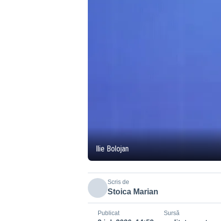
Ilie Bolojan
Scris de
Stoica Marian
Publicat
Sursă