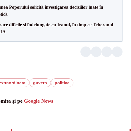
a Poporului solicită investigarea deciziilor luate în
tică
ce dificile și îndelungate cu Iranul, în timp ce Teheranul
SUA
extraordinara
guvern
politica
omita și pe
Google News