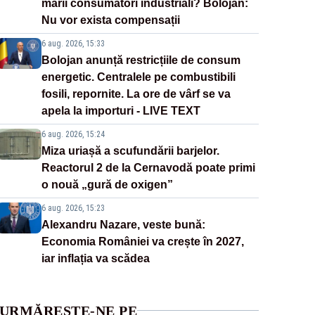
marii consumatori industriali? Bolojan:
Nu vor exista compensații
6 aug. 2026, 15:33
Bolojan anunță restricțiile de consum
energetic. Centralele pe combustibili
fosili, repornite. La ore de vârf se va
apela la importuri - LIVE TEXT
6 aug. 2026, 15:24
Miza uriașă a scufundării barjelor.
Reactorul 2 de la Cernavodă poate primi
o nouă „gură de oxigen”
6 aug. 2026, 15:23
Alexandru Nazare, veste bună:
Economia României va crește în 2027,
iar inflația va scădea
URMĂREȘTE-NE PE