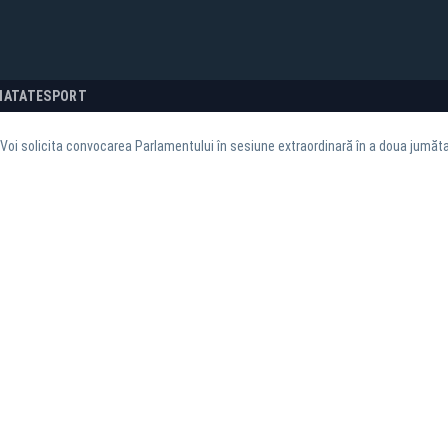
NATATE
SPORT
:”Voi solicita convocarea Parlamentului în sesiune extraordinară în a doua jumătate