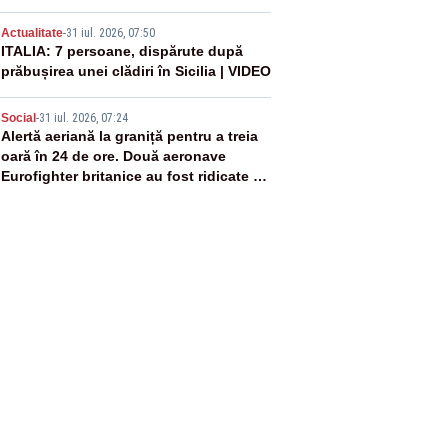
rachetă rusească
4
Actualitate
-
31 iul. 2026, 07:50
ITALIA: 7 persoane, dispărute după
prăbușirea unei clădiri în Sicilia | VIDEO
5
Social
-
31 iul. 2026, 07:24
Alertă aeriană la graniță pentru a treia
oară în 24 de ore. Două aeronave
Eurofighter britanice au fost ridicate de
la sol