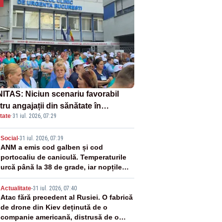
ITAS: Niciun scenariu favorabil
ru angajații din sănătate în
tate
·
31 iul. 2026, 07:29
ectul Legii salarizării
2
Social
-
31 iul. 2026, 07:39
ANM a emis cod galben și cod
portocaliu de caniculă. Temperaturile
urcă până la 38 de grade, iar nopțile
devin tropicale
3
Actualitate
-
31 iul. 2026, 07:40
Atac fără precedent al Rusiei. O fabrică
de drone din Kiev deținută de o
companie americană, distrusă de o