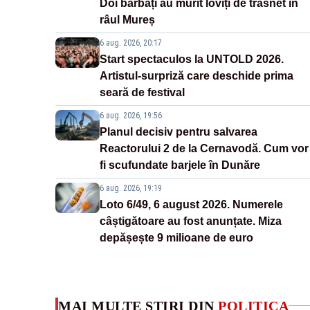
Doi bărbați au murit loviți de trăsnet în
râul Mureș
6 aug. 2026, 20:17
Start spectaculos la UNTOLD 2026.
Artistul-surpriză care deschide prima
seară de festival
6 aug. 2026, 19:56
Planul decisiv pentru salvarea
Reactorului 2 de la Cernavodă. Cum vor
fi scufundate barjele în Dunăre
6 aug. 2026, 19:19
Loto 6/49, 6 august 2026. Numerele
câștigătoare au fost anunțate. Miza
depășește 9 milioane de euro
MAI MULTE ȘTIRI DIN
POLITICA