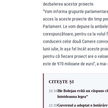
dezbaterea acestor proiecte.
”Vom informa grupurile parlamentare, li
acces la aceste proiecte din timp pen
Parlament. Le vom depune la ambele C
corespunzătoare, pentru ca la votul fi
conducerii celor două Camere convoc
lunii iulie, în aşa fel încât aceste pr
pentru că fiecare proiect are o valoa
este de 970 milioane de euro”, a mai
CITEȘTE ȘI
Ilie Bolojan evită un răspuns c
16:34
întotdeauna legea”
Guvernul a adoptat o hotărâre 
15:39