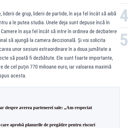
derii de grup, liderii de partide, în aşa fel încât să aibă
tru a le putea studia. Unele deja sunt depuse încă în
amere în aşa fel încât să intre în ordinea de dezbatere
nal să ajungă la camera decizională. Şi voi solicita
area unor sesiuni extraordinare în a doua jumătate a
oiecte să poată fi dezbătute. Ele sunt foarte importante,
re de cel puţin 770 milioane euro, iar valoarea maximă
 spus acesta.
lar despre averea partenerei sale: „Am respectat
care aprobă planurile de pregătire pentru riscuri