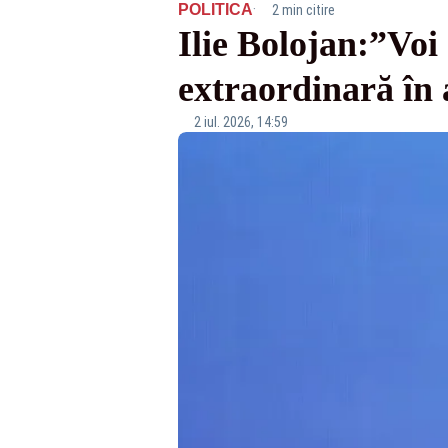
·
POLITICA
2 min citire
Ilie Bolojan:”Voi
extraordinară în 
2 iul. 2026, 14:59