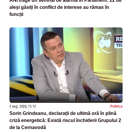
ANI trage un semnal de alarmă în Parlament: 22 de
aleși găsiți în conflict de interese au rămas în
funcții
3 aug. 2026, 13:12
Politica
Sorin Grindeanu, declarații de ultimă oră în plină
criză energetică: Există riscul închiderii Grupului 2
de la Cernavodă