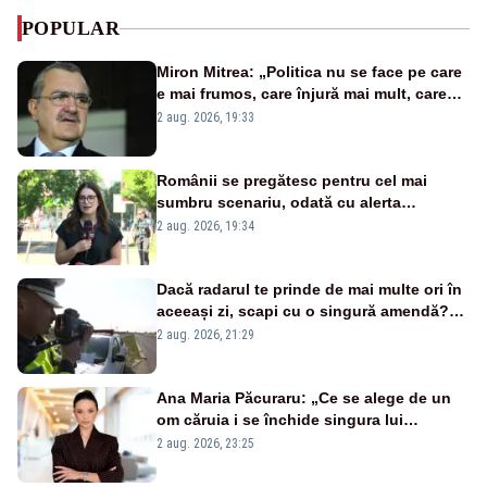
POPULAR
Miron Mitrea: „Politica nu se face pe care
e mai frumos, care înjură mai mult, care
țipă mai tare, ci pe proiecte”
2 aug. 2026, 19:33
Românii se pregătesc pentru cel mai
sumbru scenariu, odată cu alerta
energetică
2 aug. 2026, 19:34
Dacă radarul te prinde de mai multe ori în
aceeași zi, scapi cu o singură amendă?
Ce spune legea
2 aug. 2026, 21:29
Ana Maria Păcuraru: „Ce se alege de un
om căruia i se închide singura lui
portiță?”
2 aug. 2026, 23:25