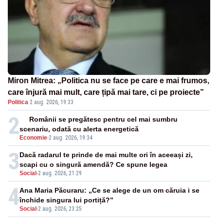
Miron Mitrea: „Politica nu se face pe care e mai frumos,
care înjură mai mult, care țipă mai tare, ci pe proiecte”
Politica
·
2 aug. 2026, 19:33
2
Românii se pregătesc pentru cel mai sumbru
scenariu, odată cu alerta energetică
Economie
-
2 aug. 2026, 19:34
3
Dacă radarul te prinde de mai multe ori în aceeași zi,
scapi cu o singură amendă? Ce spune legea
Social
-
2 aug. 2026, 21:29
4
Ana Maria Păcuraru: „Ce se alege de un om căruia i se
închide singura lui portiță?”
Social
-
2 aug. 2026, 23:25