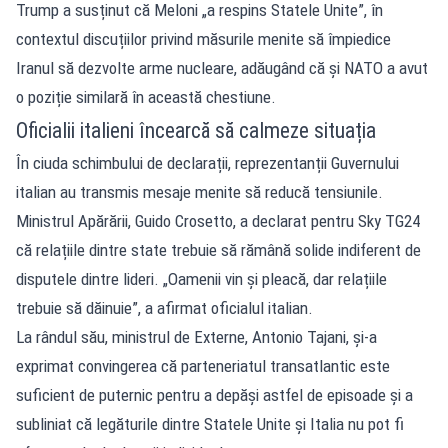
Trump a susținut că Meloni „a respins Statele Unite”, în
contextul discuțiilor privind măsurile menite să împiedice
Iranul să dezvolte arme nucleare, adăugând că și NATO a avut
o poziție similară în această chestiune.
Oficialii italieni încearcă să calmeze situația
În ciuda schimbului de declarații, reprezentanții Guvernului
italian au transmis mesaje menite să reducă tensiunile.
Ministrul Apărării, Guido Crosetto, a declarat pentru Sky TG24
că relațiile dintre state trebuie să rămână solide indiferent de
disputele dintre lideri. „Oamenii vin și pleacă, dar relațiile
trebuie să dăinuie”, a afirmat oficialul italian.
La rândul său, ministrul de Externe, Antonio Tajani, și-a
exprimat convingerea că parteneriatul transatlantic este
suficient de puternic pentru a depăși astfel de episoade și a
subliniat că legăturile dintre Statele Unite și Italia nu pot fi