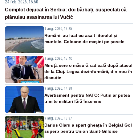
24 feb. 2026, 15:50
Complot dejucat în Serbia: doi bărbați, suspectați că
plănuiau asasinarea lui Vučić
9 aug. 2026, 17:25
Românii au luat cu asalt litoralul și
muntele. Coloane de mașini pe șosele
9 aug. 2026, 15:40
Miruță cere o măsură radicală după atacul
de la Cluj. Legea dezinformării, din nou în
discuție
9 aug. 2026, 14:38
Avertisment pentru NATO: Putin ar putea
trimite militari fără însemne
9 aug. 2026, 13:37
Darius Olaru a spart gheața în Belgia! Gol
superb pentru Union Saint-Gilloise