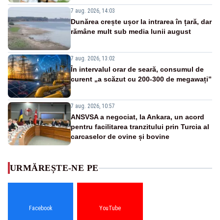
7 aug. 2026, 14:03
Dunărea crește ușor la intrarea în țară, dar
rămâne mult sub media lunii august
7 aug. 2026, 13:02
În intervalul orar de seară, consumul de
curent „a scăzut cu 200-300 de megawați”
7 aug. 2026, 10:57
ANSVSA a negociat, la Ankara, un acord
pentru facilitarea tranzitului prin Turcia al
carcaselor de ovine și bovine
URMĂREȘTE-NE PE
Facebook
YouTube