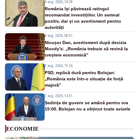
8 aug. 2026, 10:38
România își păstrează ratingul
recomandat investițiilor. Un semnal
pozitiv, dar și un avertisment pentru
autorități
8 aug. 2026, 08:51
Nicușor Dan, avertisment după decizia
Moody’s: „România trebuie să revină la
creștere economică”
7 aug. 2026, 15:26
PSD, replică dură pentru Bolojan:
„România este într-o situație de forță
majoră”
7 aug. 2026, 14:51
Ședința de guvern se amână pentru ora
15:00. Bolojan nu a obținut toate avizele
ECONOMIE