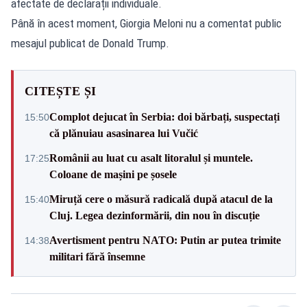
afectate de declarații individuale.
Până în acest moment, Giorgia Meloni nu a comentat public
mesajul publicat de Donald Trump.
CITEȘTE ȘI
Complot dejucat în Serbia: doi bărbați, suspectați
15:50
că plănuiau asasinarea lui Vučić
Românii au luat cu asalt litoralul și muntele.
17:25
Coloane de mașini pe șosele
Miruță cere o măsură radicală după atacul de la
15:40
Cluj. Legea dezinformării, din nou în discuție
Avertisment pentru NATO: Putin ar putea trimite
14:38
militari fără însemne