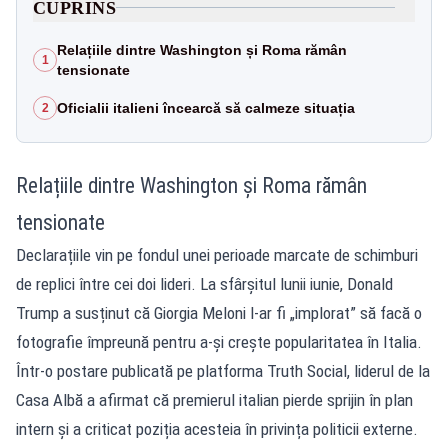
CUPRINS
Relațiile dintre Washington și Roma rămân
1
tensionate
Oficialii italieni încearcă să calmeze situația
2
Relațiile dintre Washington și Roma rămân
tensionate
Declarațiile vin pe fondul unei perioade marcate de schimburi
de replici între cei doi lideri. La sfârșitul lunii iunie, Donald
Trump a susținut că Giorgia Meloni l-ar fi „implorat” să facă o
fotografie împreună pentru a-și crește popularitatea în Italia.
Într-o postare publicată pe platforma Truth Social, liderul de la
Casa Albă a afirmat că premierul italian pierde sprijin în plan
intern și a criticat poziția acesteia în privința politicii externe.