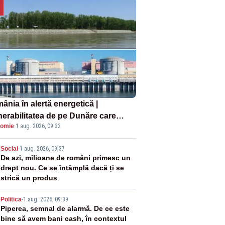
ânia în alertă energetică |
nerabilitatea de pe Dunăre care
omie
·
1 aug. 2026, 09:32
e în pericol Centrala Cernavodă era
oscută de pe vremea lui Ceaușescu
2
Social
-
1 aug. 2026, 09:37
De azi, milioane de români primesc un
drept nou. Ce se întâmplă dacă ți se
strică un produs
3
Politica
-
1 aug. 2026, 09:39
Piperea, semnal de alarmă. De ce este
bine să avem bani cash, în contextul