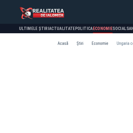
ULTIMELE ȘTIRI
ACTUALITATE
POLITICA
ECONOMIE
SOCIAL
SA
Acasă
Știri
Economie
Ungaria c