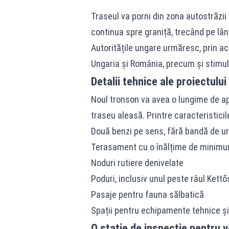
Traseul va porni din zona autostrăzii
continua spre graniță, trecând pe lân
Autoritățile ungare urmăresc, prin ac
Ungaria și România, precum și stimul
Detalii tehnice ale proiectului
Noul tronson va avea o lungime de apr
traseu aleasă. Printre caracteristici
Două benzi pe sens, fără bandă de u
Terasament cu o înălțime de minimu
Noduri rutiere denivelate
Poduri, inclusiv unul peste râul Kett
Pasaje pentru fauna sălbatică
Spații pentru echipamente tehnice ș
O stație de inspecție pentru 