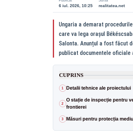
Publicat
Sursă
6 iul. 2026, 10:25
realitatea.net
Ungaria a demarat procedurile
care va lega orașul Békéscsaba
Salonta. Anunțul a fost făcut d
publicat documentele oficiale a
CUPRINS
Detalii tehnice ale proiectului
1
O stație de inspecție pentru v
2
frontierei
Măsuri pentru protecția mediu
3