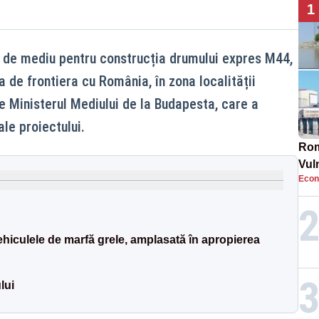
1
 de mediu pentru construcția drumului expres M44,
 de frontiera cu România, în zona localității
e Ministerul Mediului de la Budapesta, care a
le proiectului.
Rom
Vul
Econ
pun
cun
ehiculele de marfă grele, amplasată în apropierea
lui