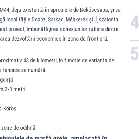
 M44, deja existentă în apropiere de Békéscsaba, și va
gă localitățile Doboz, Sarkad, Méhkerék și Újszalonta.
est proiect, îmbunătățirea conexiunilor rutiere dintre
area dezvoltării economice în zona de frontieră.
oximativ 43 de kilometri, în funcție de varianta de
le tehnice se numără:
rgență
m 2-3 metri
ős-Körös
i zone de odihnă
vehiculele de marfă grele, amplasată în