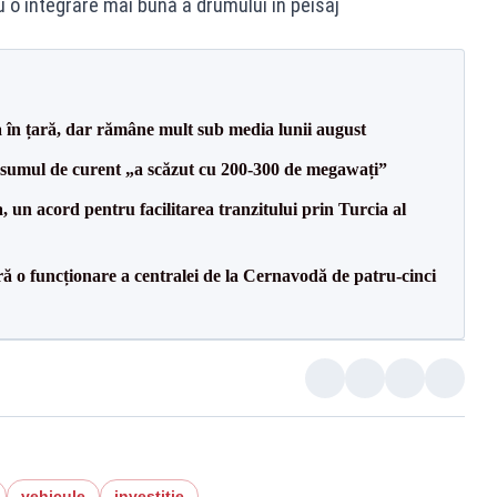
 o integrare mai bună a drumului în peisaj
a în țară, dar rămâne mult sub media lunii august
onsumul de curent „a scăzut cu 200-300 de megawați”
un acord pentru facilitarea tranzitului prin Turcia al
ă o funcționare a centralei de la Cernavodă de patru-cinci
vehicule
investitie