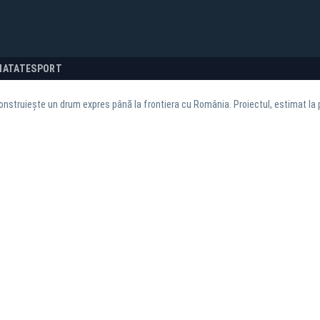
NATATE
SPORT
onstruiește un drum expres până la frontiera cu România. Proiectul, estimat la