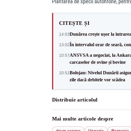
Plantarea de specii autohtone, pentru
CITEȘTE ȘI
Dunărea crește ușor la intrare
14:03
În intervalul orar de seară, c
13:02
ANSVSA a negociat, la Ankara, 
10:57
carcaselor de ovine și bovine
Bolojan: Nivelul Dunării asigur
10:51
zile dacă debitele vor scădea
Distribuie articolul
Mai multe articole despre
drum expres
Ungaria
Romania