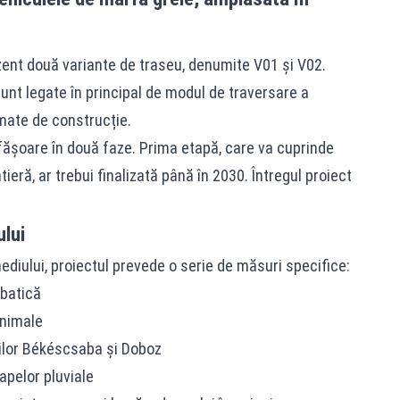
zent două variante de traseu, denumite V01 și V02.
sunt legate în principal de modul de traversare a
imate de construcție.
ășoare în două faze. Prima etapă, care va cuprinde
ieră, ar trebui finalizată până în 2030. Întregul proiect
lui
diului, proiectul prevede o serie de măsuri specifice:
batică
animale
ților Békéscsaba și Doboz
apelor pluviale