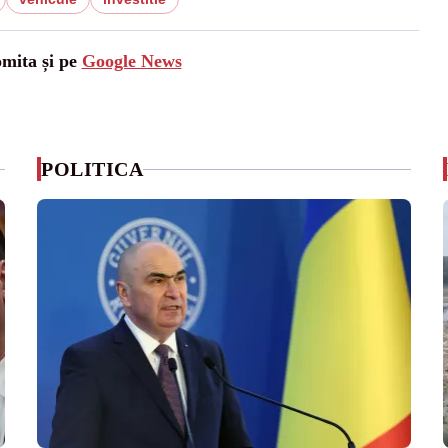
omita și pe
Google News
POLITICA