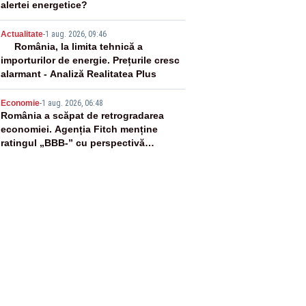
alertei energetice?
4
Actualitate
-
1 aug. 2026, 09:46
România, la limita tehnică a
importurilor de energie. Prețurile cresc
alarmant - Analiză Realitatea Plus
5
Economie
-
1 aug. 2026, 06:48
România a scăpat de retrogradarea
economiei. Agenția Fitch menține
ratingul „BBB-” cu perspectivă
negativă