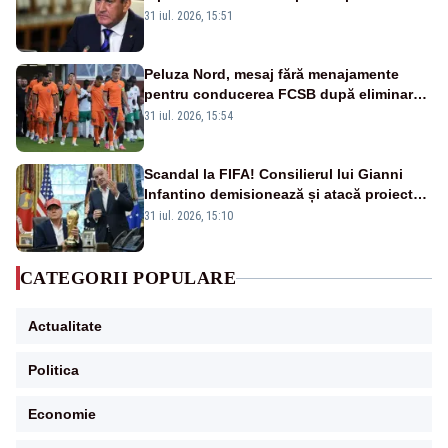
România. Autoritățile trebuie să continue
31 iul. 2026, 15:51
consolidarea stabilității economice și
financiare
Peluza Nord, mesaj fără menajamente
pentru conducerea FCSB după eliminarea
rușinoasă din Conference League
31 iul. 2026, 15:54
Scandal la FIFA! Consilierul lui Gianni
Infantino demisionează și atacă proiectul
privind investitorii străini
31 iul. 2026, 15:10
CATEGORII POPULARE
Actualitate
Politica
Economie