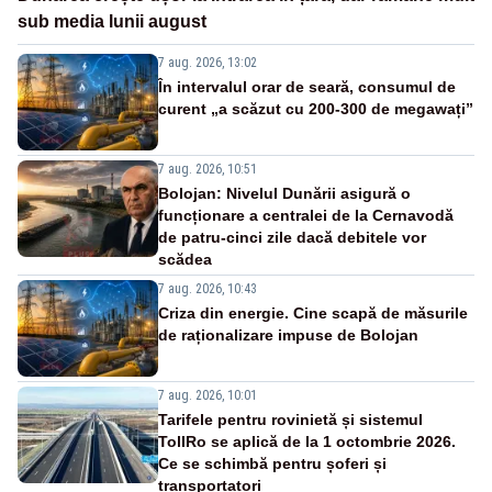
sub media lunii august
7 aug. 2026, 13:02
În intervalul orar de seară, consumul de
curent „a scăzut cu 200-300 de megawați”
7 aug. 2026, 10:51
Bolojan: Nivelul Dunării asigură o
funcționare a centralei de la Cernavodă
de patru-cinci zile dacă debitele vor
scădea
7 aug. 2026, 10:43
Criza din energie. Cine scapă de măsurile
de raționalizare impuse de Bolojan
7 aug. 2026, 10:01
Tarifele pentru rovinietă și sistemul
TollRo se aplică de la 1 octombrie 2026.
Ce se schimbă pentru șoferi și
transportatori