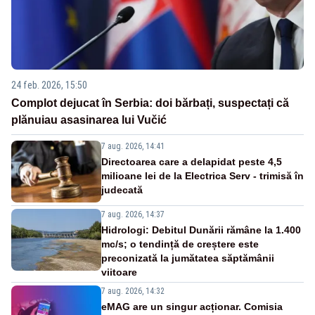
24 feb. 2026, 15:50
Complot dejucat în Serbia: doi bărbați, suspectați că
plănuiau asasinarea lui Vučić
7 aug. 2026, 14:41
Directoarea care a delapidat peste 4,5
milioane lei de la Electrica Serv - trimisă în
judecată
7 aug. 2026, 14:37
Hidrologi: Debitul Dunării rămâne la 1.400
mc/s; o tendință de creștere este
preconizată la jumătatea săptămânii
viitoare
7 aug. 2026, 14:32
eMAG are un singur acționar. Comisia