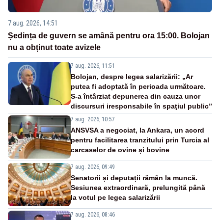
7 aug. 2026, 14:51
Ședința de guvern se amână pentru ora 15:00. Bolojan
nu a obținut toate avizele
7 aug. 2026, 11:51
Bolojan, despre legea salarizării: „Ar
putea fi adoptată în perioada următoare.
S-a întârziat depunerea din cauza unor
discursuri iresponsabile în spaţiul public”
7 aug. 2026, 10:57
ANSVSA a negociat, la Ankara, un acord
pentru facilitarea tranzitului prin Turcia al
carcaselor de ovine și bovine
7 aug. 2026, 09:49
Senatorii și deputații rămân la muncă.
Sesiunea extraordinară, prelungită până
la votul pe legea salarizării
7 aug. 2026, 08:46