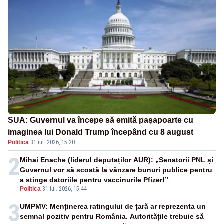
SUA: Guvernul va începe să emită paşapoarte cu
imaginea lui Donald Trump începând cu 8 august
Politica
·
31 iul. 2026, 15:20
2
Mihai Enache (liderul deputaților AUR): „Senatorii PNL și
Guvernul vor să scoată la vânzare bunuri publice pentru
a stinge datoriile pentru vaccinurile Pfizer!”
Politica
-
31 iul. 2026, 15:44
3
UMPMV: Menținerea ratingului de țară ar reprezenta un
semnal pozitiv pentru România. Autoritățile trebuie să