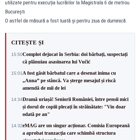
utilizate pentru execuția lucrărilor la Magistrala 6 de metrou
București.
O astfel de măsură a fost luată și pentru ziua de duminică.
CITEȘTE ȘI
Complot dejucat în Serbia: doi bărbați, suspectați
15:50
că plănuiau asasinarea lui Vučić
A fost găsit bărbatul care a desenat inima cu
15:01
„Anna” pe stâncă. Va șterge mesajul și riscă
amendă de mii de lei
Dramă uriașă! Seniorii României, între pensii mici
14:34
și dorul de copiii plecați în străinătate: "Vin doar
odată pe an"
eMAG are un singur acționar. Comisia Europeană
14:32
a aprobat tranzacția care schimbă structura