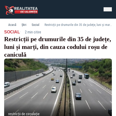
Acasă
Știri
Social
Restricții pe drumurile din 35 de județe, luni și marți, din cauza codului roșu de caniculă
·
SOCIAL
2 min citire
Restricții pe drumurile din 35 de județe,
luni și marți, din cauza codului roșu de
caniculă
restricții de circulație