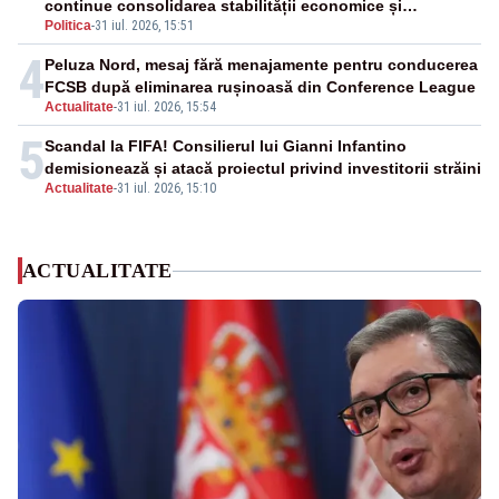
continue consolidarea stabilității economice și
Politica
-
31 iul. 2026, 15:51
financiare
4
Peluza Nord, mesaj fără menajamente pentru conducerea
FCSB după eliminarea rușinoasă din Conference League
Actualitate
-
31 iul. 2026, 15:54
5
Scandal la FIFA! Consilierul lui Gianni Infantino
demisionează și atacă proiectul privind investitorii străini
Actualitate
-
31 iul. 2026, 15:10
ACTUALITATE