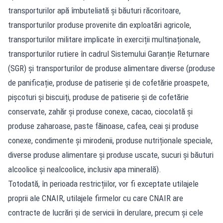
transporturilor apă îmbuteliată și băuturi răcoritoare,
transporturilor produse provenite din exploatări agricole,
transporturilor militare implicate în exerciții multinaționale,
transporturilor rutiere în cadrul Sistemului Garanție Returnare
(SGR) și transporturilor de produse alimentare diverse (produse
de panificație, produse de patiserie și de cofetărie proaspete,
pișcoturi și biscuiți, produse de patiserie și de cofetărie
conservate, zahăr și produse conexe, cacao, ciocolată și
produse zaharoase, paste făinoase, cafea, ceai și produse
conexe, condimente și mirodenii, produse nutriționale speciale,
diverse produse alimentare și produse uscate, sucuri și băuturi
alcoolice și nealcoolice, inclusiv apa minerală).
Totodată, în perioada restricțiilor, vor fi exceptate utilajele
proprii ale CNAIR, utilajele firmelor cu care CNAIR are
contracte de lucrări și de servicii în derulare, precum și cele