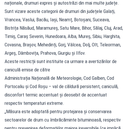
naționale, drumuri expres și autostrăzi din mai multe județe.
Sunt vizare aceste categorii de drumuri din județele Galați,
Vrancea, Vaslui, Bacău, Iași, Neamț, Botoșani, Suceava,
Bistrița Năsăud, Maramureș, Satu Mare, Bihor, Sălaj, Cluj, Arad,
Timiș, Caraș Severin, Hunedoara, Alba, Mureș, Sibiu, Harghita,
Covasna, Brașov, Mehedinți, Gorj, Vâlcea, Dolj, Olt, Teleorman,
Argeș, Dâmbovița, Prahova, Giurgiu și Ilfov.
Aceste restricții sunt instituite ca urmare a avertizărilor de
caniculă emise de către
Administrația Națională de Meteorologie, Cod Galben, Cod
Portocaliu și Cod Roșu – val de căldură persistent, caniculă,
disconfort termic accentuat și deosebit de accentuat
respectiv temperaturi extreme.
„Măsura este adoptată pentru protejarea și conservarea
sectoarelor de drum cu îmbrăcăminte bituminoasă, respectiv
pentru prevenirea deformațiilor majore ireversibile (ce implică