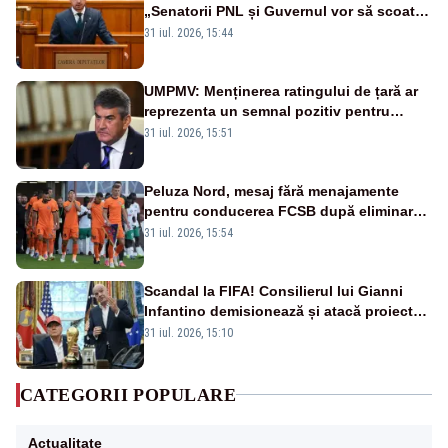
„Senatorii PNL și Guvernul vor să scoată
la vânzare bunuri publice pentru a stinge
31 iul. 2026, 15:44
datoriile pentru vaccinurile Pfizer!”
UMPMV: Menținerea ratingului de țară ar
reprezenta un semnal pozitiv pentru
România. Autoritățile trebuie să continue
31 iul. 2026, 15:51
consolidarea stabilității economice și
financiare
Peluza Nord, mesaj fără menajamente
pentru conducerea FCSB după eliminarea
rușinoasă din Conference League
31 iul. 2026, 15:54
Scandal la FIFA! Consilierul lui Gianni
Infantino demisionează și atacă proiectul
privind investitorii străini
31 iul. 2026, 15:10
CATEGORII POPULARE
Actualitate