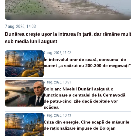
7 aug. 2026, 14:03
Dunărea crește ușor la intrarea în țară, dar rămâne mult
sub media lunii august
7 aug. 2026, 13:02
În intervalul orar de seară, consumul de
curent „a scăzut cu 200-300 de megawați”
7 aug. 2026, 10:51
Bolojan: Nivelul Dunării asigură o
funcționare a centralei de la Cernavodă
de patru-cinci zile dacă debitele vor
scădea
7 aug. 2026, 10:43
Criza din energie. Cine scapă de măsurile
de raționalizare impuse de Bolojan