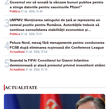
2
Guvernul vor să scoată la vânzare bunuri publice pentru
a stinge datoriile pentru vaccinurile Pfizer!”
Politica
-
31 iul. 2026, 15:44
3
UMPMV: Menținerea ratingului de țară ar reprezenta un
semnal pozitiv pentru România. Autoritățile trebuie să
continue consolidarea stabilității economice și
Politica
-
31 iul. 2026, 15:51
financiare
4
Peluza Nord, mesaj fără menajamente pentru conducerea
FCSB după eliminarea rușinoasă din Conference League
Actualitate
-
31 iul. 2026, 15:54
5
Scandal la FIFA! Consilierul lui Gianni Infantino
demisionează și atacă proiectul privind investitorii străini
Actualitate
-
31 iul. 2026, 15:10
ACTUALITATE