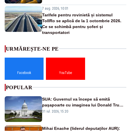
7 aug. 2026, 10:01
Tarifele pentru rovinietă și sistemul
TollRo se aplică de la 1 octombrie 2026.
Ce se schimbă pentru șoferi și
transportatori
URMĂREȘTE-NE PE
Facebook
YouTube
POPULAR
SUA: Guvernul va începe să emită
paşapoarte cu imaginea lui Donald Trump
începând cu 8 august
31 iul. 2026, 15:20
Mihai Enache (liderul deputaților AUR):