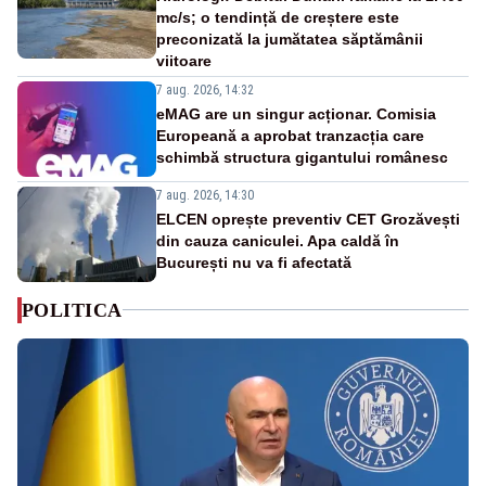
mc/s; o tendință de creștere este
preconizată la jumătatea săptămânii
viitoare
7 aug. 2026, 14:32
eMAG are un singur acționar. Comisia
Europeană a aprobat tranzacția care
schimbă structura gigantului românesc
7 aug. 2026, 14:30
ELCEN oprește preventiv CET Grozăvești
din cauza caniculei. Apa caldă în
București nu va fi afectată
POLITICA