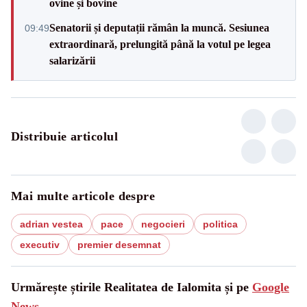
ovine și bovine
Senatorii și deputații rămân la muncă. Sesiunea
09:49
extraordinară, prelungită până la votul pe legea
salarizării
Distribuie articolul
Mai multe articole despre
adrian vestea
pace
negocieri
politica
executiv
premier desemnat
Urmărește știrile Realitatea de Ialomita și pe
Google
News