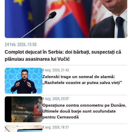
24 feb. 2026, 15:50
Complot dejucat în Serbia: doi bărbați, suspectați că
plănuiau asasinarea lui Vučić
8 aug. 2026, 21:42
Zelenski trage un semnal de alarmă:
„Rachetele voastre ar putea salva vieți”
8 aug. 2026, 20:07
Operațiune contra cronometru pe Dunăre.
Ultimele două barje sunt scufundate
pentru Cernavodă
8 aug. 2026, 18:31