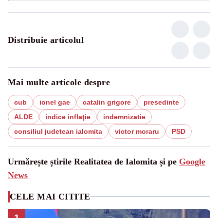
Distribuie articolul
Mai multe articole despre
cub
ionel gae
catalin grigore
presedinte
ALDE
indice inflaţie
indemnizatie
consiliul judetean ialomita
victor moraru
PSD
Urmărește știrile Realitatea de Ialomita și pe
Google
News
CELE MAI CITITE
1