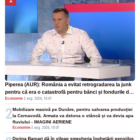
Piperea (AUR): România a evitat retrogradarea la junk
pentru că era o catastrofă pentru bănci și fondurile de
Economie
·
2 aug. 2026, 10:01
pensii
2
Mobilizare masivă pe Dunăre, pentru salvarea producției
la Cernavodă. Armata va detona o stâncă și va devia apa
fluviului - IMAGINI AERIENE
Economie
-
2 aug. 2026, 10:07
Dorina Barcari dă în vileag șmecheria înghețării pensiilor.