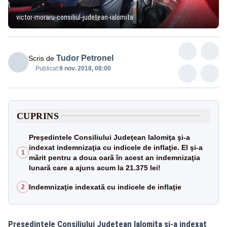
victor-moraru-consiliul-judetean-ialomita
Tudor Petronel
Scris de
Publicat:
9 nov. 2018, 08:00
CUPRINS
Preşedintele Consiliului Judeţean Ialomiţa şi-a
indexat indemnizaţia cu indicele de inflaţie. El şi-a
1
mărit pentru a doua oară în acest an indemnizaţia
lunară care a ajuns acum la 21.375 lei!
Indemnizaţie indexată cu indicele de inflaţie
2
Preşedintele Consiliului Judeţean Ialomiţa şi-a indexat