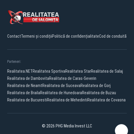
Contact
Termeni și condiții
Politică de confidențialitate
Cod de conduită
Parteneri:
Realitatea.NET
Realitatea Sportiva
Realitatea Star
Realitatea de Salaj
Realitatea de Dambovita
Realitatea de Caras-Severin
Realitatea de Neamt
Realitatea de Suceava
Realitatea de Gorj
Realitatea de Braila
Realitatea de Hunedoara
Realitatea de Buzau
Realitatea de Bucuresti
Realitatea de Mehedinti
Realitatea de Covasna
© 2026 PHG Media Invest LLC
Facebook
YouTube