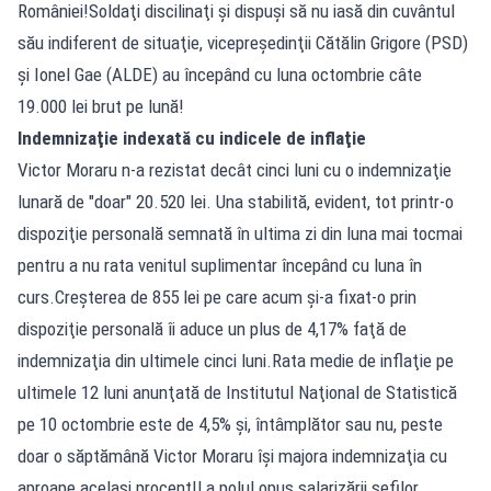
României!Soldaţi discilinaţi şi dispuşi să nu iasă din cuvântul
său indiferent de situaţie, vicepreşedinţii Cătălin Grigore (PSD)
şi Ionel Gae (ALDE) au începând cu luna octombrie câte
19.000 lei brut pe lună!
Indemnizaţie indexată cu indicele de inflaţie
Victor Moraru n-a rezistat decât cinci luni cu o indemnizaţie
lunară de "doar" 20.520 lei. Una stabilită, evident, tot printr-o
dispoziţie personală semnată în ultima zi din luna mai tocmai
pentru a nu rata venitul suplimentar începând cu luna în
curs.Creşterea de 855 lei pe care acum şi-a fixat-o prin
dispoziţie personală îi aduce un plus de 4,17% faţă de
indemnizaţia din ultimele cinci luni.Rata medie de inflaţie pe
ultimele 12 luni anunţată de Institutul Naţional de Statistică
pe 10 octombrie este de 4,5% şi, întâmplător sau nu, peste
doar o săptămână Victor Moraru îşi majora indemnizaţia cu
aproape acelaşi procent!La polul opus salarizării şefilor