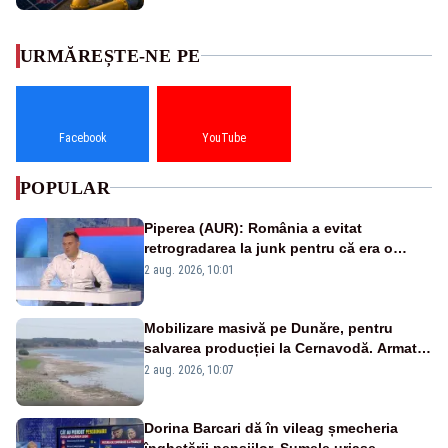
URMĂREȘTE-NE PE
Facebook
YouTube
POPULAR
Piperea (AUR): România a evitat
retrogradarea la junk pentru că era o
catastrofă pentru bănci și fondurile de
2 aug. 2026, 10:01
pensii
Mobilizare masivă pe Dunăre, pentru
salvarea producției la Cernavodă. Armata
va detona o stâncă și va devia apa
2 aug. 2026, 10:07
fluviului - IMAGINI AERIENE
Dorina Barcari dă în vileag șmecheria
înghețării pensiilor. Sumele uriașe