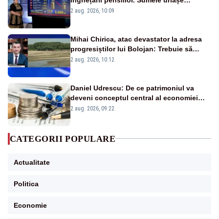
pierdute de fiecare român
2 aug. 2026, 10:09
Mihai Chirica, atac devastator la adresa
progresiștilor lui Bolojan: Trebuie să
protejăm și natura, dar nu șținem omaneii
2 aug. 2026, 10:12
în stare permanentă de alertă
Daniel Udrescu: De ce patrimoniul va
deveni conceptul central al economiei
viitoare?
2 aug. 2026, 09:22
CATEGORII POPULARE
Actualitate
Politica
Economie