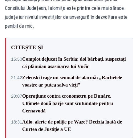
Consiliului Judeţean, Ialomiţa este printre cele mai sărace
judeţe iar nivelul investiţiilor de anvergură în dezvoltare este
penibil de mic.
CITEȘTE ȘI
Complot dejucat în Serbia: doi bărbați, suspectați
15:50
că plănuiau asasinarea lui Vučić
Zelenski trage un semnal de alarmă: „Rachetele
21:42
voastre ar putea salva vieți”
Operațiune contra cronometru pe Dunăre.
20:07
Ultimele două barje sunt scufundate pentru
Cernavodă
Adio, alerte de poliție pe Waze? Decizia luată de
18:31
Curtea de Justiție a UE