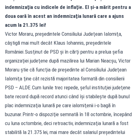
indemnizaţia cu indicele de inflaţie. El şi-a mărit pentru a
doua oară în acest an indemnizaţia lunară care a ajuns
acum la 21.375 lei!
Victor Moraru, preşedintele Consiliului Judeţean Ialomiţa,
câştigă mai mult decât Klaus Iohannis, preşedintele
României.Susţinut de PSD şi în cărţi pentru a prelua şefia
organizaţiei judeţene după mazilirea lui Marian Neacşu, Victor
Moraru ştie că funcţia de preşedinte al Consiliului Judeţean
Ialomiţa ţine cât rezistă majoritatea formată din consilierii
PSD – ALDE.Cum lunile trec repede, şeful instituţiei judeţene
bate record după record atunci când îşi stabileşte după bunul
plac indemnizaţia lunară pe care ialomiţenii i-o bagă în
buzunar.Printr-o dispoziţie semnată în 18 octombrie, începând
cu luna octombrie, deci retroactiv, indemnizaţia lunară a fost
stabilită la 21.375 lei, mai mare decât salariul preşedintelui