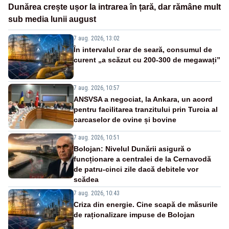
Dunărea crește ușor la intrarea în țară, dar rămâne mult
sub media lunii august
7 aug. 2026, 13:02
În intervalul orar de seară, consumul de
curent „a scăzut cu 200-300 de megawați”
7 aug. 2026, 10:57
ANSVSA a negociat, la Ankara, un acord
pentru facilitarea tranzitului prin Turcia al
carcaselor de ovine și bovine
7 aug. 2026, 10:51
Bolojan: Nivelul Dunării asigură o
funcționare a centralei de la Cernavodă
de patru-cinci zile dacă debitele vor
scădea
7 aug. 2026, 10:43
Criza din energie. Cine scapă de măsurile
de raționalizare impuse de Bolojan