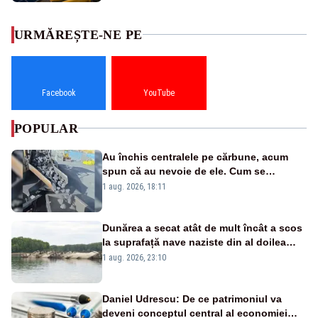
URMĂREȘTE-NE PE
Facebook
YouTube
POPULAR
Au închis centralele pe cărbune, acum
spun că au nevoie de ele. Cum se
pasează vina în plină criză energetică
1 aug. 2026, 18:11
Dunărea a secat atât de mult încât a scos
la suprafață nave naziste din al doilea
război mondial
1 aug. 2026, 23:10
Daniel Udrescu: De ce patrimoniul va
deveni conceptul central al economiei