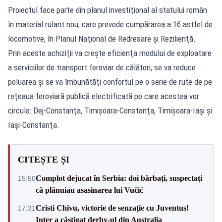
Proiectul face parte din planul investiţional al statului român
în material rulant nou, care prevede cumpărarea a 16 astfel de
locomotive, în Planul Naţional de Redresare şi Rezilienţă.
Prin aceste achiziţii va creşte eficienţa modului de exploatare
a serviciilor de transport feroviar de călători, se va reduce
poluarea şi se va îmbunătăţi confortul pe o serie de rute de pe
reţeaua feroviară publică electrificată pe care acestea vor
circula: Dej-Constanţa, Timişoara-Constanţa, Timişoara-Iaşi şi
Iaşi-Constanţa.
CITEȘTE ȘI
Complot dejucat în Serbia: doi bărbați, suspectați
15:50
că plănuiau asasinarea lui Vučić
Cristi Chivu, victorie de senzație cu Juventus!
17:31
Inter a câștigat derby-ul din Australia