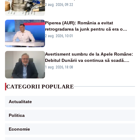
viitoare?
2 aug. 2026, 09:22
Piperea (AUR): România a evitat
retrogradarea la junk pentru că era o
catastrofă pentru bănci și fondurile de
2 aug. 2026, 10:01
pensii
Avertisment sumbru de la Apele Române:
Debitul Dunării va continua să scadă.
Cernavodă s-ar putea închide în 4 zile
1 aug. 2026, 18:08
CATEGORII POPULARE
Actualitate
Politica
Economie