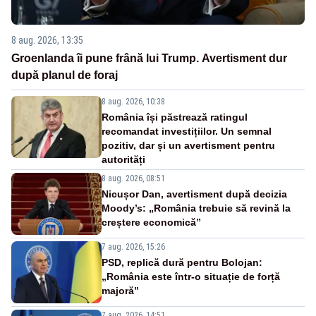
8 aug. 2026, 13:35
Groenlanda îi pune frână lui Trump. Avertisment dur
după planul de foraj
8 aug. 2026, 10:38
România își păstrează ratingul
recomandat investițiilor. Un semnal
pozitiv, dar și un avertisment pentru
autorități
8 aug. 2026, 08:51
Nicușor Dan, avertisment după decizia
Moody’s: „România trebuie să revină la
creștere economică”
7 aug. 2026, 15:26
PSD, replică dură pentru Bolojan:
„România este într-o situație de forță
majoră”
7 aug. 2026, 14:51