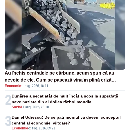
Au închis centralele pe cărbune, acum spun că au
nevoie de ele. Cum se pasează vina în plină criză
Economie
·
1 aug. 2026, 18:11
energetică
2
Dunărea a secat atât de mult încât a scos la suprafață
nave naziste din al doilea război mondial
Social
-
1 aug. 2026, 23:10
3
Daniel Udrescu: De ce patrimoniul va deveni conceptul
central al economiei viitoare?
Economie
-
2 aug. 2026, 09:22