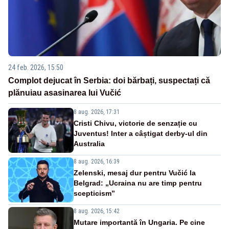
24 feb. 2026, 15:50
Complot dejucat în Serbia: doi bărbați, suspectați că
plănuiau asasinarea lui Vučić
8 aug. 2026, 17:31
Cristi Chivu, victorie de senzație cu
Juventus! Inter a câștigat derby-ul din
Australia
8 aug. 2026, 16:39
Zelenski, mesaj dur pentru Vučić la
Belgrad: „Ucraina nu are timp pentru
scepticism”
8 aug. 2026, 15:42
Mutare importantă în Ungaria. Pe cine