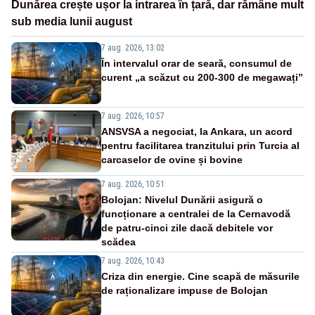
Dunărea crește ușor la intrarea în țară, dar rămâne mult
sub media lunii august
7 aug. 2026, 13:02
În intervalul orar de seară, consumul de
curent „a scăzut cu 200-300 de megawați”
7 aug. 2026, 10:57
ANSVSA a negociat, la Ankara, un acord
pentru facilitarea tranzitului prin Turcia al
carcaselor de ovine și bovine
7 aug. 2026, 10:51
Bolojan: Nivelul Dunării asigură o
funcționare a centralei de la Cernavodă
de patru-cinci zile dacă debitele vor
scădea
7 aug. 2026, 10:43
Criza din energie. Cine scapă de măsurile
de raționalizare impuse de Bolojan