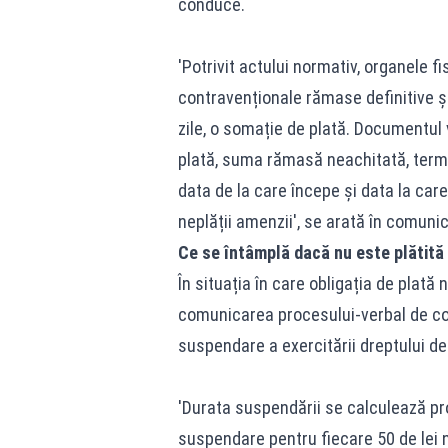
conduce.
'Potrivit actului normativ, organele f
contravenționale rămase definitive și
zile, o somație de plată. Documentul 
plată, suma rămasă neachitată, terme
data de la care începe și data la ca
neplății amenzii', se arată în comunic
Ce se întâmplă dacă nu este plătit
În situația în care obligația de plată 
comunicarea procesului-verbal de con
suspendare a exercitării dreptului de
'Durata suspendării se calculează pr
suspendare pentru fiecare 50 de lei ne