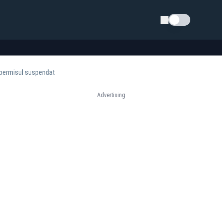
Schimba tema
 permisul suspendat
Advertising