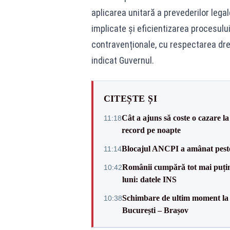
aplicarea unitară a prevederilor legale
implicate și eficientizarea procesulu
contravenționale, cu respectarea drept
indicat Guvernul.
CITEȘTE ȘI
Cât a ajuns să coste o cazare
11:18
record pe noapte
Blocajul ANCPI a amânat peste 
11:14
Românii cumpără tot mai puțin.
10:42
luni: datele INS
Schimbare de ultim moment la 
10:38
București – Brașov