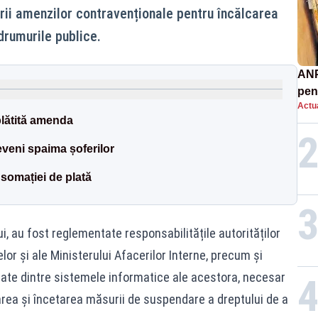
rii amenzilor contravenționale pentru încălcarea
drumurile publice.
ANP
pen
Actua
nor
plătită amenda
eveni spaima șoferilor
 somației de plată
i, au fost reglementate responsabilitățile autorităților
elor și ale Ministerului Afacerilor Interne, precum și
e dintre sistemele informatice ale acestora, necesar
area și încetarea măsurii de suspendare a dreptului de a