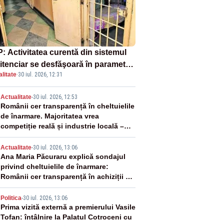
: Activitatea curentă din sistemul
itenciar se desfăşoară în parametri
litate
·
30 iul. 2026, 12:31
mali
2
Actualitate
-
30 iul. 2026, 12:53
Românii cer transparență în cheltuielile
de înarmare. Majoritatea vrea
competiție reală și industrie locală –
SONDAJ
3
Actualitate
-
30 iul. 2026, 13:06
Ana Maria Păcuraru explică sondajul
privind cheltuielile de înarmare:
Românii cer transparență în achiziții și
un echilibru între partenerii externi
4
Politica
-
30 iul. 2026, 13:06
Prima vizită externă a premierului Vasile
Tofan: întâlnire la Palatul Cotroceni cu