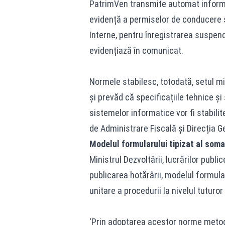
PatrimVen transmite automat informa
evidență a permiselor de conducere și
Interne, pentru înregistrarea suspend
evidențiază în comunicat.
Normele stabilesc, totodată, setul m
și prevăd că specificațiile tehnice și
sistemelor informatice vor fi stabili
de Administrare Fiscală și Direcția 
Modelul formularului tipizat al soma
Ministrul Dezvoltării, lucrărilor publi
publicarea hotărârii, modelul formularu
unitare a procedurii la nivelul tuturor
'Prin adoptarea acestor norme metod