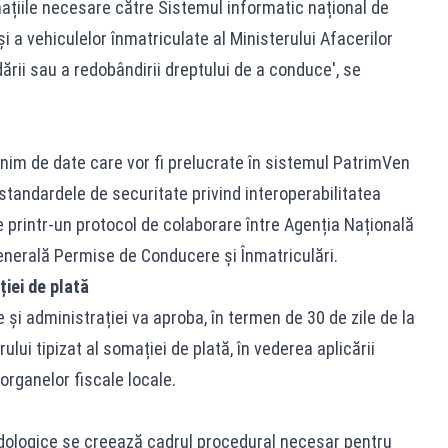
țiile necesare către Sistemul informatic național de
 a vehiculelor înmatriculate al Ministerului Afacerilor
ării sau a redobândirii dreptului de a conduce', se
inim de date care vor fi prelucrate în sistemul PatrimVen
 standardele de securitate privind interoperabilitatea
te printr-un protocol de colaborare între Agenția Națională
Generală Permise de Conducere și Înmatriculări.
ției de plată
ce și administrației va aproba, în termen de 30 de zile de la
lui tipizat al somației de plată, în vederea aplicării
 organelor fiscale locale.
ologice se creează cadrul procedural necesar pentru