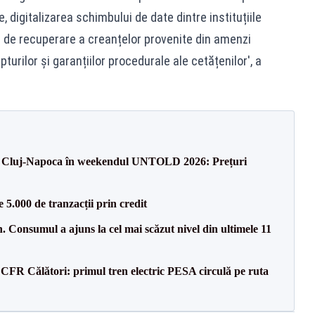
, digitalizarea schimbului de date dintre instituțiile
i de recuperare a creanțelor provenite din amenzi
urilor și garanțiilor procedurale ale cetățenilor', a
 la Cluj-Napoca în weekendul UNTOLD 2026: Prețuri
5.000 de tranzacții prin credit
 Consumul a ajuns la cel mai scăzut nivel din ultimele 11
CFR Călători: primul tren electric PESA circulă pe ruta