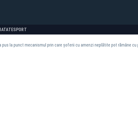
NATATE
SPORT
a pus la punct mecanismul prin care șoferii cu amenzi neplătite pot rămâne cu