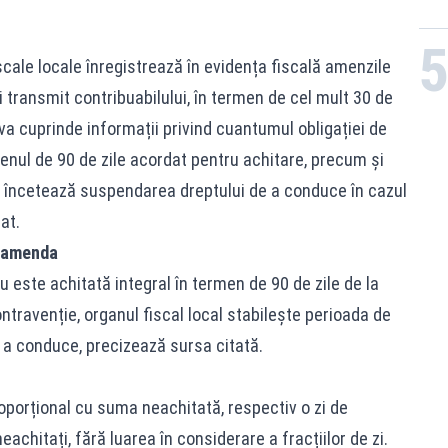
iscale locale înregistrează în evidența fiscală amenzile
 transmit contribuabilului, în termen de cel mult 30 de
va cuprinde informații privind cuantumul obligației de
nul de 90 de zile acordat pentru achitare, precum și
re încetează suspendarea dreptului de a conduce în cazul
at.
ă amenda
nu este achitată integral în termen de 90 de zile de la
travenție, organul fiscal local stabilește perioada de
 a conduce, precizează sursa citată.
oporțional cu suma neachitată, respectiv o zi de
achitați, fără luarea în considerare a fracțiilor de zi.