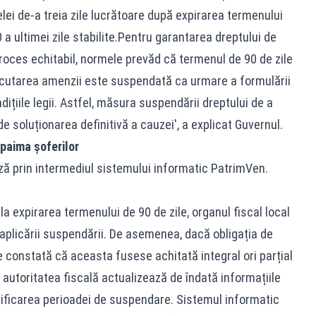
ei de-a treia zile lucrătoare după expirarea termenului
0 a ultimei zile stabilite.Pentru garantarea dreptului de
 proces echitabil, normele prevăd că termenul de 90 de zile
cutarea amenzii este suspendată ca urmare a formulării
dițiile legii. Astfel, măsura suspendării dreptului de a
e soluționarea definitivă a cauzei', a explicat Guvernul.
paima șoferilor
ză prin intermediul sistemului informatic PatrimVen.
la expirarea termenului de 90 de zile, organul fiscal local
aplicării suspendării. De asemenea, dacă obligația de
e constată că aceasta fusese achitată integral ori parțial
 autoritatea fiscală actualizează de îndată informațiile
ificarea perioadei de suspendare. Sistemul informatic