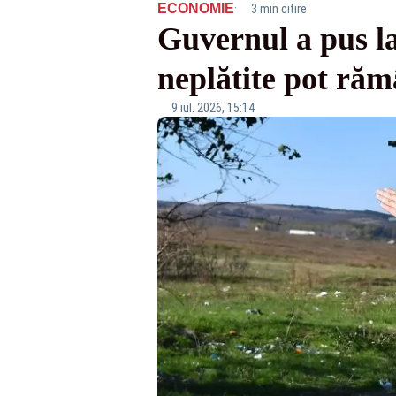
·
ECONOMIE
3 min citire
Guvernul a pus la
neplătite pot ră
9 iul. 2026, 15:14