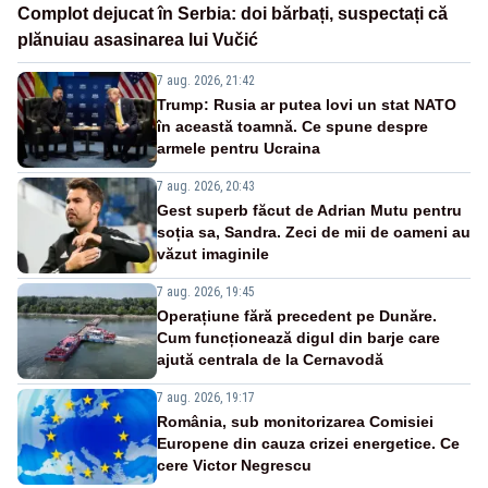
Complot dejucat în Serbia: doi bărbați, suspectați că
plănuiau asasinarea lui Vučić
7 aug. 2026, 21:42
Trump: Rusia ar putea lovi un stat NATO
în această toamnă. Ce spune despre
armele pentru Ucraina
7 aug. 2026, 20:43
Gest superb făcut de Adrian Mutu pentru
soția sa, Sandra. Zeci de mii de oameni au
văzut imaginile
7 aug. 2026, 19:45
Operațiune fără precedent pe Dunăre.
Cum funcționează digul din barje care
ajută centrala de la Cernavodă
7 aug. 2026, 19:17
România, sub monitorizarea Comisiei
Europene din cauza crizei energetice. Ce
cere Victor Negrescu