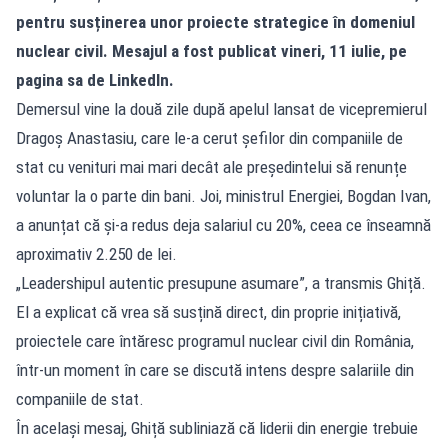
pentru susținerea unor proiecte strategice în domeniul
nuclear civil. Mesajul a fost publicat vineri, 11 iulie, pe
pagina sa de LinkedIn.
Demersul vine la două zile după apelul lansat de vicepremierul
Dragoș Anastasiu, care le-a cerut șefilor din companiile de
stat cu venituri mai mari decât ale președintelui să renunțe
voluntar la o parte din bani. Joi, ministrul Energiei, Bogdan Ivan,
a anunțat că și-a redus deja salariul cu 20%, ceea ce înseamnă
aproximativ 2.250 de lei.
„Leadershipul autentic presupune asumare”, a transmis Ghiță.
El a explicat că vrea să susțină direct, din proprie inițiativă,
proiectele care întăresc programul nuclear civil din România,
într-un moment în care se discută intens despre salariile din
companiile de stat.
În același mesaj, Ghiță subliniază că liderii din energie trebuie