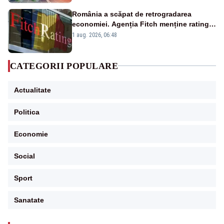
România a scăpat de retrogradarea
economiei. Agenția Fitch menține ratingul
„BBB-” cu perspectivă negativă
1 aug. 2026, 06:48
CATEGORII POPULARE
Actualitate
Politica
Economie
Social
Sport
Sanatate