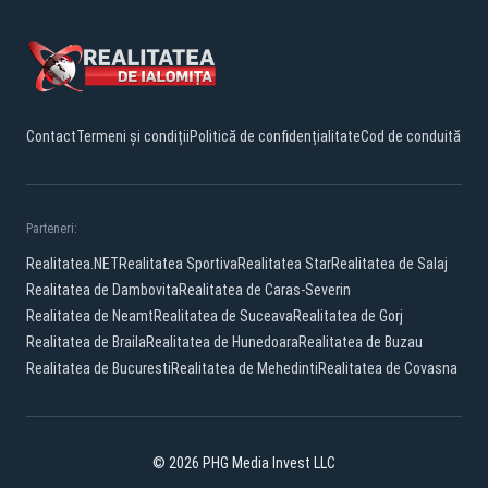
Contact
Termeni și condiții
Politică de confidențialitate
Cod de conduită
Parteneri:
Realitatea.NET
Realitatea Sportiva
Realitatea Star
Realitatea de Salaj
Realitatea de Dambovita
Realitatea de Caras-Severin
Realitatea de Neamt
Realitatea de Suceava
Realitatea de Gorj
Realitatea de Braila
Realitatea de Hunedoara
Realitatea de Buzau
Realitatea de Bucuresti
Realitatea de Mehedinti
Realitatea de Covasna
© 2026 PHG Media Invest LLC
Facebook
YouTube