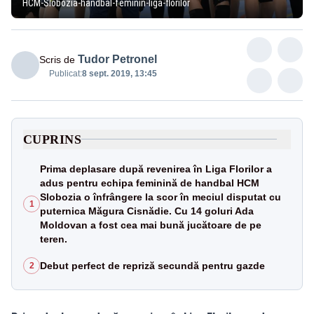
HCM-Slobozia-handbal-feminin-liga-florilor
Tudor Petronel
Scris de
Publicat:
8 sept. 2019, 13:45
CUPRINS
Prima deplasare după revenirea în Liga Florilor a
adus pentru echipa feminină de handbal HCM
Slobozia o înfrângere la scor în meciul disputat cu
1
puternica Măgura Cisnădie. Cu 14 goluri Ada
Moldovan a fost cea mai bună jucătoare de pe
teren.
Debut perfect de repriză secundă pentru gazde
2