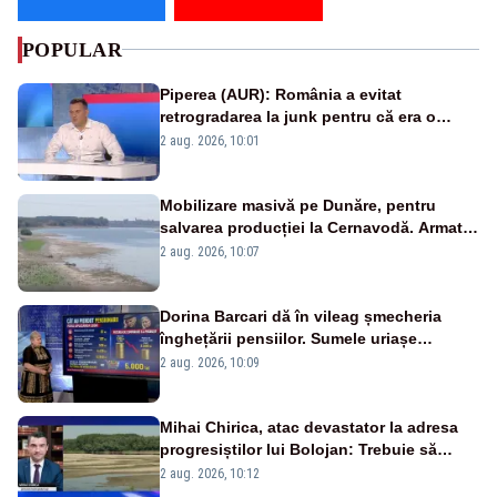
POPULAR
Piperea (AUR): România a evitat
retrogradarea la junk pentru că era o
catastrofă pentru bănci și fondurile de
2 aug. 2026, 10:01
pensii
Mobilizare masivă pe Dunăre, pentru
salvarea producției la Cernavodă. Armata
va detona o stâncă și va devia apa
2 aug. 2026, 10:07
fluviului - IMAGINI AERIENE
Dorina Barcari dă în vileag șmecheria
înghețării pensiilor. Sumele uriașe
pierdute de fiecare român
2 aug. 2026, 10:09
Mihai Chirica, atac devastator la adresa
progresiștilor lui Bolojan: Trebuie să
protejăm și natura, dar nu șținem omaneii
2 aug. 2026, 10:12
în stare permanentă de alertă