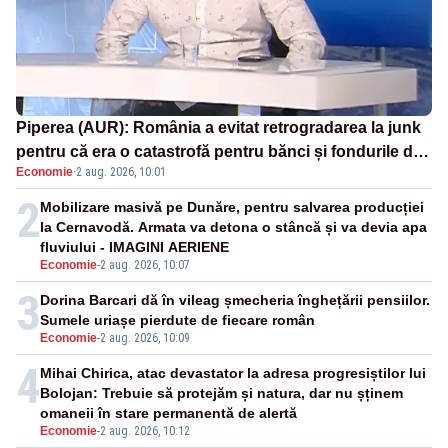
Piperea (AUR): România a evitat retrogradarea la junk
pentru că era o catastrofă pentru bănci și fondurile de
Economie
·
2 aug. 2026, 10:01
pensii
2
Mobilizare masivă pe Dunăre, pentru salvarea producției
la Cernavodă. Armata va detona o stâncă și va devia apa
fluviului - IMAGINI AERIENE
Economie
-
2 aug. 2026, 10:07
3
Dorina Barcari dă în vileag șmecheria înghețării pensiilor.
Sumele uriașe pierdute de fiecare român
Economie
-
2 aug. 2026, 10:09
4
Mihai Chirica, atac devastator la adresa progresiștilor lui
Bolojan: Trebuie să protejăm și natura, dar nu șținem
omaneii în stare permanentă de alertă
Economie
-
2 aug. 2026, 10:12