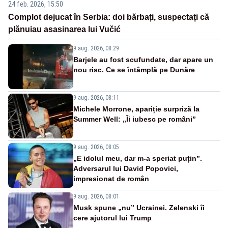
24 feb. 2026, 15:50
Complot dejucat în Serbia: doi bărbați, suspectați că
plănuiau asasinarea lui Vučić
9 aug. 2026, 08:29
Barjele au fost scufundate, dar apare un
nou risc. Ce se întâmplă pe Dunăre
9 aug. 2026, 08:11
Michele Morrone, apariție surpriză la
Summer Well: „Îi iubesc pe români”
9 aug. 2026, 08:05
„E idolul meu, dar m-a speriat puțin”.
Adversarul lui David Popovici,
impresionat de român
9 aug. 2026, 08:01
Musk spune „nu” Ucrainei. Zelenski îi
cere ajutorul lui Trump