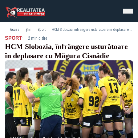
Acasă
Știri
Sport
HCM Slobozia, înfrângere usturătoare în deplasare cu Măgura Cisnădie
·
SPORT
2 min citire
HCM Slobozia, înfrângere usturătoare
în deplasare cu Măgura Cisnădie