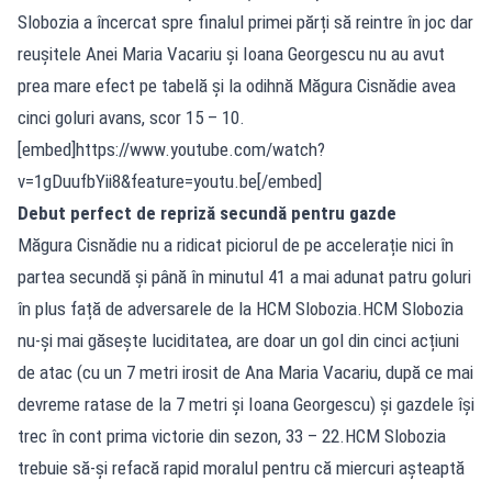
Slobozia a încercat spre finalul primei părți să reintre în joc dar
reușitele Anei Maria Vacariu și Ioana Georgescu nu au avut
prea mare efect pe tabelă și la odihnă Măgura Cisnădie avea
cinci goluri avans, scor 15 – 10.
[embed]https://www.youtube.com/watch?
v=1gDuufbYii8&feature=youtu.be[/embed]
Debut perfect de repriză secundă pentru gazde
Măgura Cisnădie nu a ridicat piciorul de pe accelerație nici în
partea secundă și până în minutul 41 a mai adunat patru goluri
în plus față de adversarele de la HCM Slobozia.HCM Slobozia
nu-și mai găsește luciditatea, are doar un gol din cinci acțiuni
de atac (cu un 7 metri irosit de Ana Maria Vacariu, după ce mai
devreme ratase de la 7 metri și Ioana Georgescu) și gazdele își
trec în cont prima victorie din sezon, 33 – 22.HCM Slobozia
trebuie să-și refacă rapid moralul pentru că miercuri așteaptă