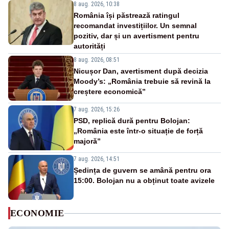
8 aug. 2026, 10:38
România își păstrează ratingul
recomandat investițiilor. Un semnal
pozitiv, dar și un avertisment pentru
autorități
8 aug. 2026, 08:51
Nicușor Dan, avertisment după decizia
Moody’s: „România trebuie să revină la
creștere economică”
7 aug. 2026, 15:26
PSD, replică dură pentru Bolojan:
„România este într-o situație de forță
majoră”
7 aug. 2026, 14:51
Ședința de guvern se amână pentru ora
15:00. Bolojan nu a obținut toate avizele
ECONOMIE