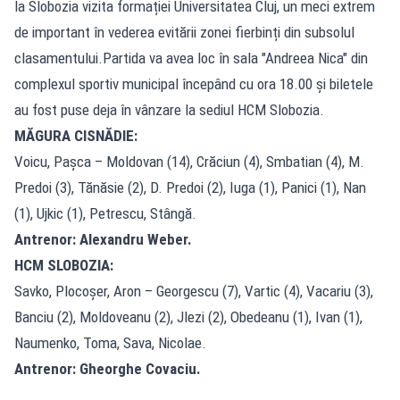
la Slobozia vizita formației Universitatea Cluj, un meci extrem
de important în vederea evitării zonei fierbinți din subsolul
clasamentului.Partida va avea loc în sala "Andreea Nica" din
complexul sportiv municipal începând cu ora 18.00 și biletele
au fost puse deja în vânzare la sediul HCM Slobozia.
MĂGURA CISNĂDIE:
Voicu, Pașca – Moldovan (14), Crăciun (4), Smbatian (4), M.
Predoi (3), Tănăsie (2), D. Predoi (2), Iuga (1), Panici (1), Nan
(1), Ujkic (1), Petrescu, Stângă.
Antrenor: Alexandru Weber.
HCM SLOBOZIA:
Savko, Plocoșer, Aron – Georgescu (7), Vartic (4), Vacariu (3),
Banciu (2), Moldoveanu (2), Jlezi (2), Obedeanu (1), Ivan (1),
Naumenko, Toma, Sava, Nicolae.
Antrenor: Gheorghe Covaciu.