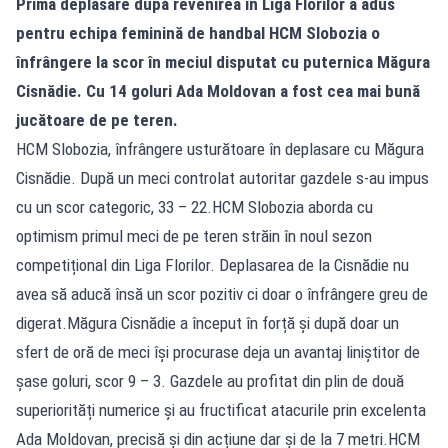
Prima deplasare după revenirea în Liga Florilor a adus
pentru echipa feminină de handbal HCM Slobozia o
înfrângere la scor în meciul disputat cu puternica Măgura
Cisnădie. Cu 14 goluri Ada Moldovan a fost cea mai bună
jucătoare de pe teren.
HCM Slobozia, înfrângere usturătoare în deplasare cu Măgura
Cisnădie. După un meci controlat autoritar gazdele s-au impus
cu un scor categoric, 33 – 22.HCM Slobozia aborda cu
optimism primul meci de pe teren străin în noul sezon
competițional din Liga Florilor. Deplasarea de la Cisnădie nu
avea să aducă însă un scor pozitiv ci doar o înfrângere greu de
digerat.Măgura Cisnădie a început în forță și după doar un
sfert de oră de meci își procurase deja un avantaj liniștitor de
șase goluri, scor 9 – 3. Gazdele au profitat din plin de două
superiorități numerice și au fructificat atacurile prin excelenta
Ada Moldovan, precisă și din acțiune dar și de la 7 metri.HCM