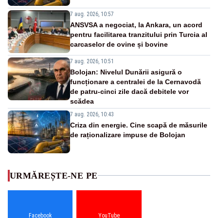
7 aug. 2026, 10:57
ANSVSA a negociat, la Ankara, un acord
pentru facilitarea tranzitului prin Turcia al
carcaselor de ovine și bovine
7 aug. 2026, 10:51
Bolojan: Nivelul Dunării asigură o
funcționare a centralei de la Cernavodă
de patru-cinci zile dacă debitele vor
scădea
7 aug. 2026, 10:43
Criza din energie. Cine scapă de măsurile
de raționalizare impuse de Bolojan
URMĂREȘTE-NE PE
Facebook
YouTube