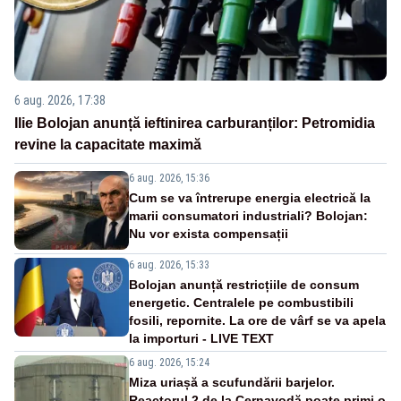
6 aug. 2026, 17:38
Ilie Bolojan anunță ieftinirea carburanților: Petromidia
revine la capacitate maximă
6 aug. 2026, 15:36
Cum se va întrerupe energia electrică la
marii consumatori industriali? Bolojan:
Nu vor exista compensații
6 aug. 2026, 15:33
Bolojan anunță restricțiile de consum
energetic. Centralele pe combustibili
fosili, repornite. La ore de vârf se va apela
la importuri - LIVE TEXT
6 aug. 2026, 15:24
Miza uriașă a scufundării barjelor.
Reactorul 2 de la Cernavodă poate primi o