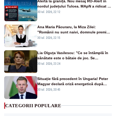
Alertă la graniță. Nou mesaj RO-Alert în
nordul județului Tulcea. MApN a ridicat de
la sol două avioane F-16
30 iul. 2026, 22:12
Ana Maria Păcuraru, la Miza Zilei:
”Românii nu sunt naivi, domnule premier
Bolojan”
30 iul. 2026, 22:15
Lia Olguța Vasilescu: ”Ce se întâmplă în
sănătate este o bătaie de joc. Se
guvernează extraordinar de prost”
30 iul. 2026, 23:24
Situație fără precedent în Ungaria! Peter
Magyar declară criză energetică după
oprirea centralei de la Paks
30 iul. 2026, 20:45
CATEGORII POPULARE