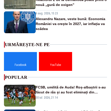
nouă „gură de oxigen”
6 aug. 2026, 15:23
Alexandru Nazare, veste bună: Economia
României va crește în 2027, iar inflația va
scădea
URMĂREȘTE-NE PE
Facebook
YouTube
POPULAR
FCSB, umilită de Auda! Roș-albaștrii s-au
făcut de râs și au fost eliminați din
Conference League
30 iul. 2026, 21:14