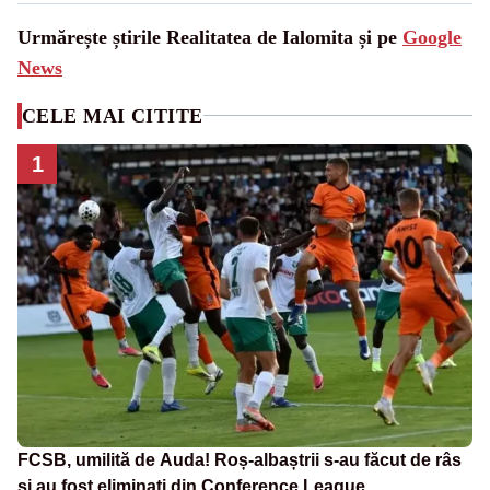
Urmărește știrile Realitatea de Ialomita și pe
Google
News
CELE MAI CITITE
1
FCSB, umilită de Auda! Roș-albaștrii s-au făcut de râs
și au fost eliminați din Conference League