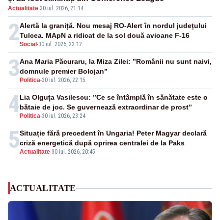
Actualitate
·
30 iul. 2026, 21:14
2
Alertă la graniță. Nou mesaj RO-Alert în nordul județului
Tulcea. MApN a ridicat de la sol două avioane F-16
Social
-
30 iul. 2026, 22:12
3
Ana Maria Păcuraru, la Miza Zilei: ”Românii nu sunt naivi,
domnule premier Bolojan”
Politica
-
30 iul. 2026, 22:15
4
Lia Olguța Vasilescu: ”Ce se întâmplă în sănătate este o
bătaie de joc. Se guvernează extraordinar de prost”
Politica
-
30 iul. 2026, 23:24
5
Situație fără precedent în Ungaria! Peter Magyar declară
criză energetică după oprirea centralei de la Paks
Actualitate
-
30 iul. 2026, 20:45
ACTUALITATE