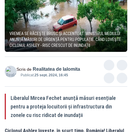
VREMEA SE RĂCEȘTE BRUSC ȘI ACCENTUAT: MINISTRUL MEDIULUI
ANUNȚĂ MĂSURI DE URGENȚĂ PENTRU POPULAȚIE. CÂND LOVEȘTE
CICLONUL ASHLEY - RISC CRESCUT DE INUNDAȚII
Realitatea de Ialomita
Scris de
Publicat:
25 sept. 2024, 16:45
Liberalul Mircea Fechet anunță măsuri esențiale
pentru a proteja locuitorii și infrastructura din
zonele cu risc ridicat de inundații
Ciclonul Ashley lovește, în scurt timp, România! Liberalul