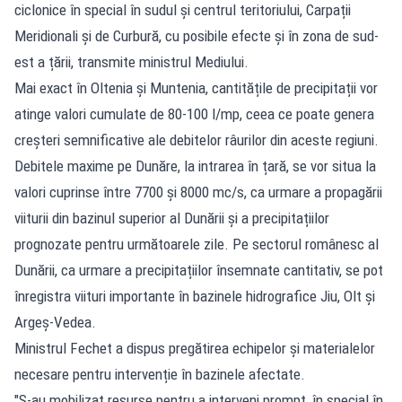
ciclonice în special în sudul și centrul teritoriului, Carpații
Meridionali și de Curbură, cu posibile efecte și în zona de sud-
est a țării, transmite ministrul Mediului.
Mai exact în Oltenia și Muntenia, cantitățile de precipitații vor
atinge valori cumulate de 80-100 l/mp, ceea ce poate genera
creșteri semnificative ale debitelor râurilor din aceste regiuni.
Debitele maxime pe Dunăre, la intrarea în țară, se vor situa la
valori cuprinse între 7700 și 8000 mc/s, ca urmare a propagării
viiturii din bazinul superior al Dunării și a precipitațiilor
prognozate pentru următoarele zile. Pe sectorul românesc al
Dunării, ca urmare a precipitațiilor însemnate cantitativ, se pot
înregistra viituri importante în bazinele hidrografice Jiu, Olt și
Argeș-Vedea.
Ministrul Fechet a dispus pregătirea echipelor și materialelor
necesare pentru intervenție în bazinele afectate.
"S-au mobilizat resurse pentru a interveni prompt, în special în