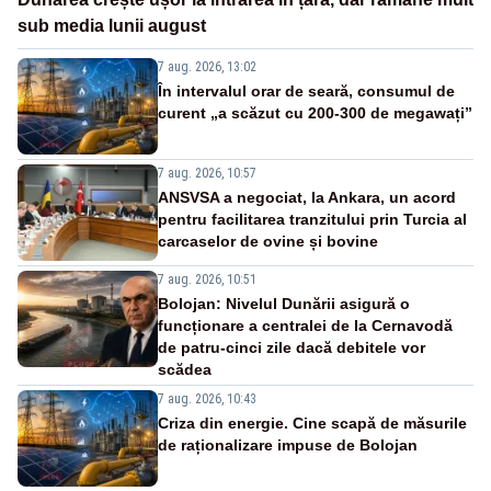
sub media lunii august
7 aug. 2026, 13:02
În intervalul orar de seară, consumul de
curent „a scăzut cu 200-300 de megawați”
7 aug. 2026, 10:57
ANSVSA a negociat, la Ankara, un acord
pentru facilitarea tranzitului prin Turcia al
carcaselor de ovine și bovine
7 aug. 2026, 10:51
Bolojan: Nivelul Dunării asigură o
funcționare a centralei de la Cernavodă
de patru-cinci zile dacă debitele vor
scădea
7 aug. 2026, 10:43
Criza din energie. Cine scapă de măsurile
de raționalizare impuse de Bolojan