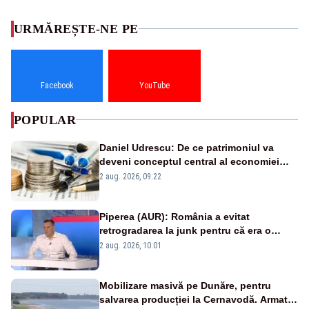
URMĂREȘTE-NE PE
Facebook
YouTube
POPULAR
Daniel Udrescu: De ce patrimoniul va
deveni conceptul central al economiei
viitoare?
2 aug. 2026, 09:22
Piperea (AUR): România a evitat
retrogradarea la junk pentru că era o
catastrofă pentru bănci și fondurile de
2 aug. 2026, 10:01
pensii
Mobilizare masivă pe Dunăre, pentru
salvarea producției la Cernavodă. Armata