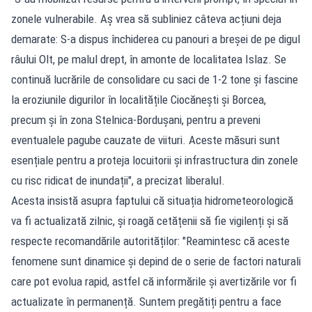
zonele vulnerabile. Aș vrea să subliniez câteva acțiuni deja
demarate: S-a dispus închiderea cu panouri a breșei de pe digul
râului Olt, pe malul drept, în amonte de localitatea Islaz. Se
continuă lucrările de consolidare cu saci de 1-2 tone și fascine
la eroziunile digurilor în localitățile Ciocănești și Borcea,
precum și în zona Stelnica-Bordușani, pentru a preveni
eventualele pagube cauzate de viituri. Aceste măsuri sunt
esențiale pentru a proteja locuitorii și infrastructura din zonele
cu risc ridicat de inundații", a precizat liberalul.
Acesta insistă asupra faptului că situația hidrometeorologică
va fi actualizată zilnic, și roagă cetățenii să fie vigilenți și să
respecte recomandările autorităților: "Reamintesc că aceste
fenomene sunt dinamice și depind de o serie de factori naturali
care pot evolua rapid, astfel că informările și avertizările vor fi
actualizate în permanență. Suntem pregătiți pentru a face