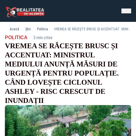
Acasă
Știri
Politica
VREMEA SE RĂCEȘTE BRUSC ȘI ACCENTUAT: MINISTRUL MEDIULUI ANUNȚĂ MĂSURI DE URGENȚĂ PENTRU POPULAȚIE. CÂND LOVEȘTE CICLONUL ASHLEY - RISC CRESCUT DE INUNDAȚII
·
POLITICA
3 min citire
VREMEA SE RĂCEȘTE BRUSC ȘI
ACCENTUAT: MINISTRUL
MEDIULUI ANUNȚĂ MĂSURI DE
URGENȚĂ PENTRU POPULAȚIE.
CÂND LOVEȘTE CICLONUL
ASHLEY - RISC CRESCUT DE
INUNDAȚII