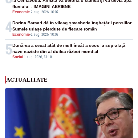
la Cernavodă. Armata va detona o stâncă și va devia apa
fluviului - IMAGINI AERIENE
Economie
-
2 aug. 2026, 10:07
4
Dorina Barcari dă în vileag șmecheria înghețării pensiilor.
Sumele uriașe pierdute de fiecare român
Economie
-
2 aug. 2026, 10:09
5
Dunărea a secat atât de mult încât a scos la suprafață
nave naziste din al doilea război mondial
Social
-
1 aug. 2026, 23:10
ACTUALITATE