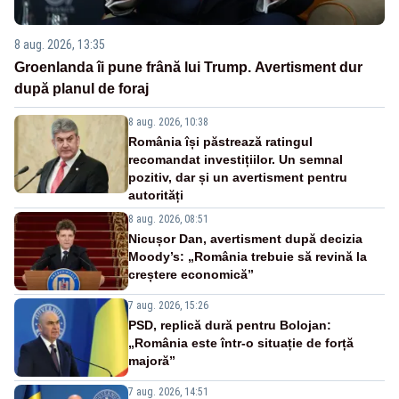
8 aug. 2026, 13:35
Groenlanda îi pune frână lui Trump. Avertisment dur
după planul de foraj
8 aug. 2026, 10:38
România își păstrează ratingul
recomandat investițiilor. Un semnal
pozitiv, dar și un avertisment pentru
autorități
8 aug. 2026, 08:51
Nicușor Dan, avertisment după decizia
Moody’s: „România trebuie să revină la
creștere economică”
7 aug. 2026, 15:26
PSD, replică dură pentru Bolojan:
„România este într-o situație de forță
majoră”
7 aug. 2026, 14:51