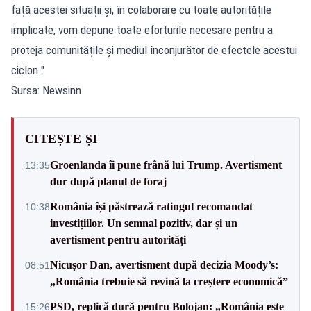
față acestei situații și, în colaborare cu toate autoritățile
implicate, vom depune toate eforturile necesare pentru a
proteja comunitățile și mediul înconjurător de efectele acestui
ciclon."
Sursa: Newsinn
CITEȘTE ȘI
Groenlanda îi pune frână lui Trump. Avertisment
13:35
dur după planul de foraj
România își păstrează ratingul recomandat
10:38
investițiilor. Un semnal pozitiv, dar și un
avertisment pentru autorități
Nicușor Dan, avertisment după decizia Moody’s:
08:51
„România trebuie să revină la creștere economică”
PSD, replică dură pentru Bolojan: „România este
15:26