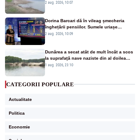
va detona o stâncă și va devia apa
2 aug. 2026, 10:07
fluviului - IMAGINI AERIENE
Dorina Barcari dă în vileag șmecheria
înghețării pensiilor. Sumele uriașe
pierdute de fiecare român
2 aug. 2026, 10:09
Dunărea a secat atât de mult încât a scos
la suprafață nave naziste din al doilea
război mondial
1 aug. 2026, 23:10
CATEGORII POPULARE
Actualitate
Politica
Economie