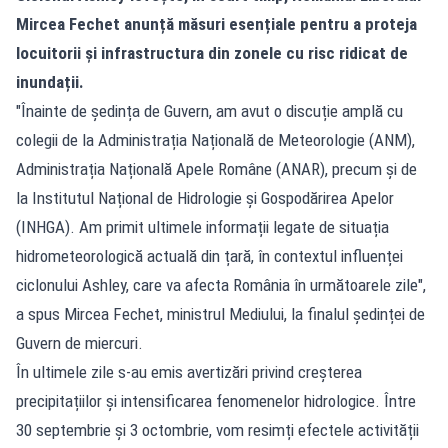
Mircea Fechet anunță măsuri esențiale pentru a proteja
locuitorii și infrastructura din zonele cu risc ridicat de
inundații.
"Înainte de ședința de Guvern, am avut o discuție amplă cu
colegii de la Administrația Națională de Meteorologie (ANM),
Administrația Națională Apele Române (ANAR), precum și de
la Institutul Național de Hidrologie și Gospodărirea Apelor
(INHGA). Am primit ultimele informații legate de situația
hidrometeorologică actuală din țară, în contextul influenței
ciclonului Ashley, care va afecta România în următoarele zile",
a spus Mircea Fechet, ministrul Mediului, la finalul ședinței de
Guvern de miercuri.
În ultimele zile s-au emis avertizări privind creșterea
precipitațiilor și intensificarea fenomenelor hidrologice. Între
30 septembrie și 3 octombrie, vom resimți efectele activității