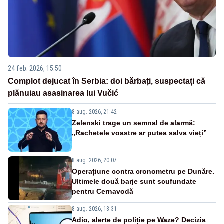
24 feb. 2026, 15:50
Complot dejucat în Serbia: doi bărbați, suspectați că
plănuiau asasinarea lui Vučić
8 aug. 2026, 21:42
Zelenski trage un semnal de alarmă:
„Rachetele voastre ar putea salva vieți”
8 aug. 2026, 20:07
Operațiune contra cronometru pe Dunăre.
Ultimele două barje sunt scufundate
pentru Cernavodă
8 aug. 2026, 18:31
Adio, alerte de poliție pe Waze? Decizia