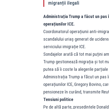
migranții ilegali
Administrația Trump a făcut un pas î
operațiunilor ICE.
Coordonatorul operațiunii anti-imigra
scandalului uriaș generat de uciderea
serviciului imigrație ICE.
Sondajelor arată că tot mai puțini am
Trump gestionează migrația și tot mai
putea să îi coste la alegerile parțiale
Administrația Trump a făcut un pas î
operațiunilor ICE, Gregory Bovino, ca
pensioneze în curând, transmite Reut
Tensiuni politice
Pe de altă parte, președintele Donald