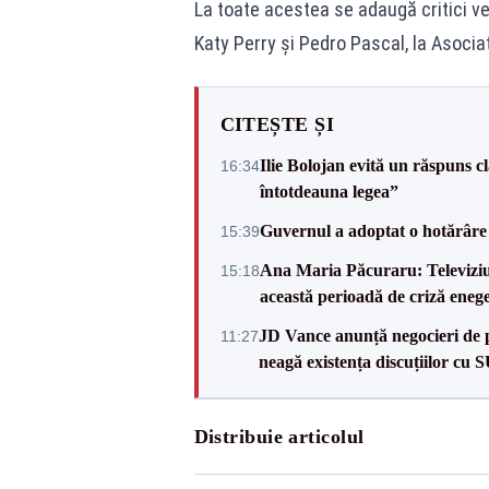
La toate acestea se adaugă critici ven
Katy Perry și Pedro Pascal, la Asocia
CITEȘTE ȘI
Ilie Bolojan evită un răspuns c
16:34
întotdeauna legea”
Guvernul a adoptat o hotărâre 
15:39
Ana Maria Păcuraru: Televiziune
15:18
această perioadă de criză enege
JD Vance anunță negocieri de pa
11:27
neagă existența discuțiilor cu 
Distribuie articolul