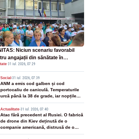
ITAS: Niciun scenariu favorabil
ru angajații din sănătate în
tate
·
31 iul. 2026, 07:29
ectul Legii salarizării
2
Social
-
31 iul. 2026, 07:39
ANM a emis cod galben și cod
portocaliu de caniculă. Temperaturile
urcă până la 38 de grade, iar nopțile
devin tropicale
3
Actualitate
-
31 iul. 2026, 07:40
Atac fără precedent al Rusiei. O fabrică
de drone din Kiev deținută de o
companie americană, distrusă de o
rachetă rusească