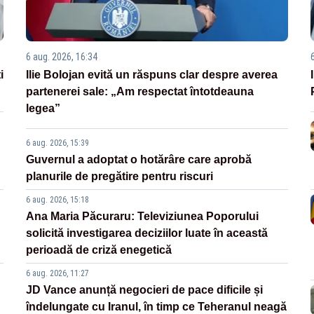
6 aug. 2026, 16:34
i
Ilie Bolojan evită un răspuns clar despre averea
partenerei sale: „Am respectat întotdeauna
legea”
6 aug. 2026, 15:39
Guvernul a adoptat o hotărâre care aprobă
planurile de pregătire pentru riscuri
6 aug. 2026, 15:18
Ana Maria Păcuraru: Televiziunea Poporului
solicită investigarea deciziilor luate în această
perioadă de criză enegetică
6 aug. 2026, 11:27
JD Vance anunță negocieri de pace dificile și
îndelungate cu Iranul, în timp ce Teheranul neagă