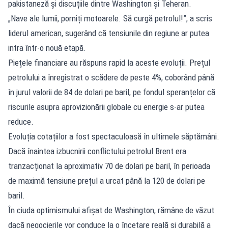
pakistaneză și discuțiile dintre Washington și Teheran.
„Nave ale lumii, porniți motoarele. Să curgă petrolul!”, a scris
liderul american, sugerând că tensiunile din regiune ar putea
intra într-o nouă etapă.
Piețele financiare au răspuns rapid la aceste evoluții. Prețul
petrolului a înregistrat o scădere de peste 4%, coborând până
în jurul valorii de 84 de dolari pe baril, pe fondul speranțelor că
riscurile asupra aprovizionării globale cu energie s-ar putea
reduce.
Evoluția cotațiilor a fost spectaculoasă în ultimele săptămâni.
Dacă înaintea izbucnirii conflictului petrolul Brent era
tranzacționat la aproximativ 70 de dolari pe baril, în perioada
de maximă tensiune prețul a urcat până la 120 de dolari pe
baril.
În ciuda optimismului afișat de Washington, rămâne de văzut
dacă negocierile vor conduce la o încetare reală și durabilă a