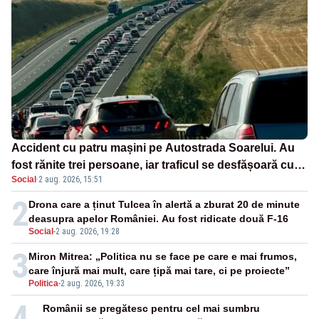
Accident cu patru mașini pe Autostrada Soarelui. Au
fost rănite trei persoane, iar traficul se desfășoară cu
Social
·
2 aug. 2026, 15:51
dificultate
2
Drona care a ținut Tulcea în alertă a zburat 20 de minute
deasupra apelor României. Au fost ridicate două F-16
Social
-
2 aug. 2026, 19:28
3
Miron Mitrea: „Politica nu se face pe care e mai frumos,
care înjură mai mult, care țipă mai tare, ci pe proiecte”
Politica
-
2 aug. 2026, 19:33
4
Românii se pregătesc pentru cel mai sumbru