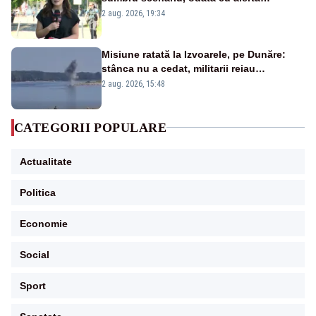
energetică
2 aug. 2026, 19:34
Misiune ratată la Izvoarele, pe Dunăre:
stânca nu a cedat, militarii reiau
detonările luni – VIDEO
2 aug. 2026, 15:48
CATEGORII POPULARE
Actualitate
Politica
Economie
Social
Sport