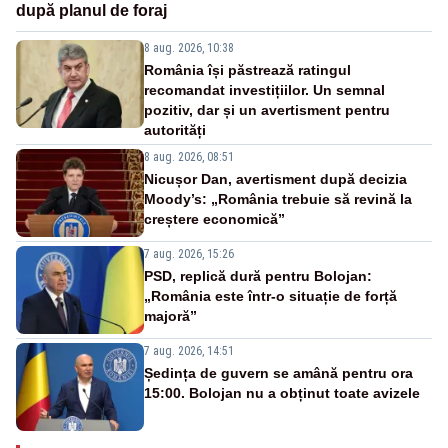
după planul de foraj
8 aug. 2026, 10:38
România își păstrează ratingul
recomandat investițiilor. Un semnal
pozitiv, dar și un avertisment pentru
autorități
8 aug. 2026, 08:51
Nicușor Dan, avertisment după decizia
Moody’s: „România trebuie să revină la
creștere economică”
7 aug. 2026, 15:26
PSD, replică dură pentru Bolojan:
„România este într-o situație de forță
majoră”
7 aug. 2026, 14:51
Ședința de guvern se amână pentru ora
15:00. Bolojan nu a obținut toate avizele