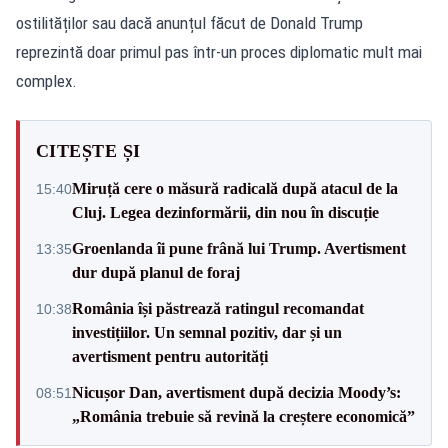
ostilităților sau dacă anunțul făcut de Donald Trump
reprezintă doar primul pas într-un proces diplomatic mult mai
complex.
CITEȘTE ȘI
Miruță cere o măsură radicală după atacul de la
15:40
Cluj. Legea dezinformării, din nou în discuție
Groenlanda îi pune frână lui Trump. Avertisment
13:35
dur după planul de foraj
România își păstrează ratingul recomandat
10:38
investițiilor. Un semnal pozitiv, dar și un
avertisment pentru autorități
Nicușor Dan, avertisment după decizia Moody’s:
08:51
„România trebuie să revină la creștere economică”