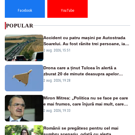
Facebook
YouTube
POPULAR
Accident cu patru mașini pe Autostrada
Soarelui. Au fost rănite trei persoane, iar
traficul se desfășoară cu dificultate
2 aug. 2026, 15:51
Drona care a ținut Tulcea în alertă a
zburat 20 de minute deasupra apelor
României. Au fost ridicate două F-16
2 aug. 2026, 19:28
Miron Mitrea: „Politica nu se face pe care
e mai frumos, care înjură mai mult, care
țipă mai tare, ci pe proiecte”
2 aug. 2026, 19:33
Românii se pregătesc pentru cel mai
sumbru scenariu, odată cu alerta