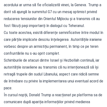
acordului ar urma să fie oficializată vineri, la Geneva. Trump a
dorit să ajungă la summitul G7 cu un mesaj optimist privind
reducerea tensiunilor din Orientul Mijlociu și a transmis că au
fost făcuți pași importanți în dialogul cu Teheranul.
Cu toate acestea, există diferențe semnificative între modul în
care părțile implicate descriu înțelegerea. Autoritățile iraniene
vorbesc despre un armistițiu permanent, în timp ce pe teren
confruntările nu s-au oprit complet.
Schimburile de atacuri dintre Israel și Hezbollah continuă, iar
autoritățile israeliene au transmis că nu intenționează să își
retragă trupele din sudul Libanului, aspect care ridică semne
de întrebare cu privire la implementarea unui eventual acord de
pace.
În cursul nopții, Donald Trump a reacționat pe platforma sa de
comunicare după apariția informațiilor privind medierea