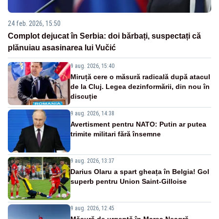
24 feb. 2026, 15:50
Complot dejucat în Serbia: doi bărbați, suspectați că
plănuiau asasinarea lui Vučić
9 aug. 2026, 15:40
Miruță cere o măsură radicală după atacul
de la Cluj. Legea dezinformării, din nou în
discuție
9 aug. 2026, 14:38
Avertisment pentru NATO: Putin ar putea
trimite militari fără însemne
9 aug. 2026, 13:37
Darius Olaru a spart gheața în Belgia! Gol
superb pentru Union Saint-Gilloise
9 aug. 2026, 12:45
Măsură de urgență în Marea Neagră.