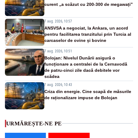
curent „a scăzut cu 200-300 de megawați”
7 aug. 2026, 10:57
ANSVSA a negociat, la Ankara, un acord
pentru facilitarea tranzitului prin Turcia al
carcaselor de ovine și bovine
7 aug. 2026, 10:51
Bolojan: Nivelul Dunării asigură o
funcționare a centralei de la Cernavodă
de patru-cinci zile dacă debitele vor
scădea
7 aug. 2026, 10:43
Criza din energie. Cine scapă de măsurile
de raționalizare impuse de Bolojan
URMĂREȘTE-NE PE