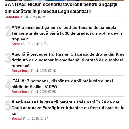
SANITAS: Niciun scenariu favorabil pentru angajații
din sănătate în proiectul Legii salarizării
Sanatate
·
31 iul. 2026, 07:29
2
ANM a emis cod galben și cod portocaliu de caniculă.
Temperaturile urcă până la 38 de grade, iar nopțile devin
tropicale
Social
-
31 iul. 2026, 07:39
3
Atac fără precedent al Rusiei. O fabrică de drone din Kiev
deținută de o companie americană, distrusă de o rachetă
rusească
Actualitate
-
31 iul. 2026, 07:40
4
ITALIA: 7 persoane, dispărute după prăbușirea unei
clădiri în Sicilia | VIDEO
Actualitate
-
31 iul. 2026, 07:50
5
Alertă aeriană la graniță pentru a treia oară în 24 de ore.
Două aeronave Eurofighter britanice au fost ridicate de la
sol
Social
-
31 iul. 2026, 07:24