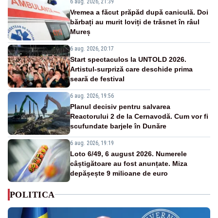
6 aug. 2026, 21:39
Vremea a făcut prăpăd după caniculă. Doi
bărbați au murit loviți de trăsnet în râul
Mureș
6 aug. 2026, 20:17
Start spectaculos la UNTOLD 2026.
Artistul-surpriză care deschide prima
seară de festival
6 aug. 2026, 19:56
Planul decisiv pentru salvarea
Reactorului 2 de la Cernavodă. Cum vor fi
scufundate barjele în Dunăre
6 aug. 2026, 19:19
Loto 6/49, 6 august 2026. Numerele
câștigătoare au fost anunțate. Miza
depășește 9 milioane de euro
POLITICA