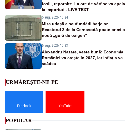
fosili, repornite. La ore de vârf se va apela
la importuri - LIVE TEXT
6 aug. 2026, 15:24
Miza uriașă a scufundării barjelor.
Reactorul 2 de la Cernavodă poate primi o
nouă „gură de oxigen”
6 aug. 2026, 15:23
Alexandru Nazare, veste bună: Economia
României va crește în 2027, iar inflația va
scădea
URMĂREȘTE-NE PE
Facebook
YouTube
POPULAR