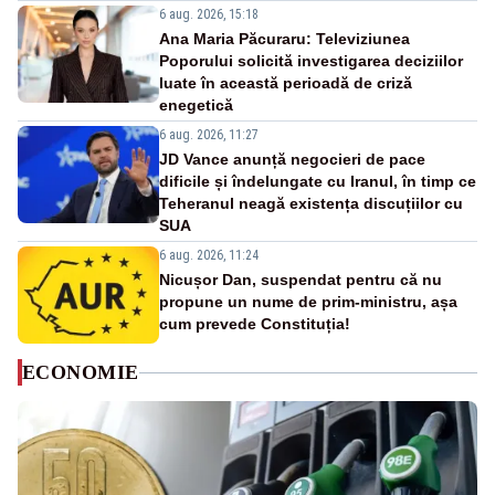
6 aug. 2026, 15:18
Ana Maria Păcuraru: Televiziunea
Poporului solicită investigarea deciziilor
luate în această perioadă de criză
enegetică
6 aug. 2026, 11:27
JD Vance anunță negocieri de pace
dificile și îndelungate cu Iranul, în timp ce
Teheranul neagă existența discuțiilor cu
SUA
6 aug. 2026, 11:24
Nicușor Dan, suspendat pentru că nu
propune un nume de prim-ministru, așa
cum prevede Constituția!
ECONOMIE