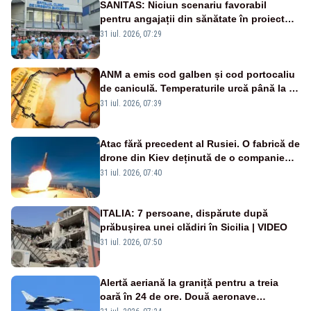
SANITAS: Niciun scenariu favorabil
pentru angajații din sănătate în proiectul
Legii salarizării
31 iul. 2026, 07:29
ANM a emis cod galben și cod portocaliu
de caniculă. Temperaturile urcă până la 38
de grade, iar nopțile devin tropicale
31 iul. 2026, 07:39
Atac fără precedent al Rusiei. O fabrică de
drone din Kiev deținută de o companie
americană, distrusă de o rachetă
31 iul. 2026, 07:40
rusească
ITALIA: 7 persoane, dispărute după
prăbușirea unei clădiri în Sicilia | VIDEO
31 iul. 2026, 07:50
Alertă aeriană la graniță pentru a treia
oară în 24 de ore. Două aeronave
Eurofighter britanice au fost ridicate de la