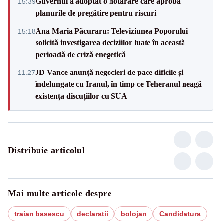
Guvernul a adoptat o hotărâre care aprobă
15:39
planurile de pregătire pentru riscuri
Ana Maria Păcuraru: Televiziunea Poporului
15:18
solicită investigarea deciziilor luate în această
perioadă de criză enegetică
JD Vance anunță negocieri de pace dificile și
11:27
îndelungate cu Iranul, în timp ce Teheranul neagă
existența discuțiilor cu SUA
Distribuie articolul
Mai multe articole despre
traian basescu
declaratii
bolojan
Candidatura