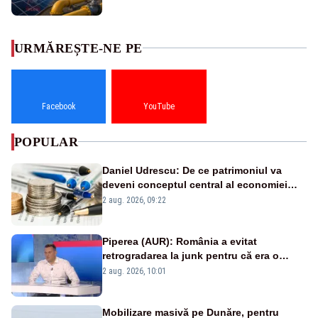
URMĂREȘTE-NE PE
Facebook
YouTube
POPULAR
Daniel Udrescu: De ce patrimoniul va
deveni conceptul central al economiei
viitoare?
2 aug. 2026, 09:22
Piperea (AUR): România a evitat
retrogradarea la junk pentru că era o
catastrofă pentru bănci și fondurile de
2 aug. 2026, 10:01
pensii
Mobilizare masivă pe Dunăre, pentru