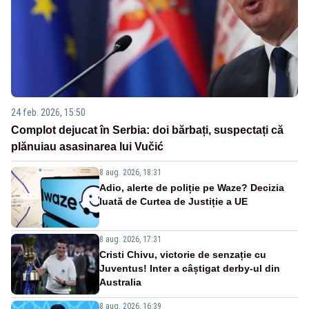
24 feb. 2026, 15:50
Complot dejucat în Serbia: doi bărbați, suspectați că
plănuiau asasinarea lui Vučić
8 aug. 2026, 18:31
Adio, alerte de poliție pe Waze? Decizia
luată de Curtea de Justiție a UE
8 aug. 2026, 17:31
Cristi Chivu, victorie de senzație cu
Juventus! Inter a câștigat derby-ul din
Australia
8 aug. 2026, 16:39