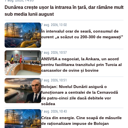
Dunărea crește ușor la intrarea în țară, dar rămâne mult
sub media lunii august
7 aug. 2026, 13:02
În intervalul orar de seară, consumul de
curent „a scăzut cu 200-300 de megawați”
7 aug. 2026, 10:57
ANSVSA a negociat, la Ankara, un acord
pentru facilitarea tranzitului prin Turcia al
carcaselor de ovine și bovine
7 aug. 2026, 10:51
Bolojan: Nivelul Dunării asigură o
funcționare a centralei de la Cernavodă
de patru-cinci zile dacă debitele vor
scădea
7 aug. 2026, 10:43
Criza din energie. Cine scapă de măsurile
de raționalizare impuse de Bolojan