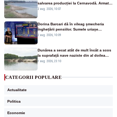
salvarea producției la Cernavodă. Armata
va detona o stâncă și va devia apa
2 aug. 2026, 10:07
fluviului - IMAGINI AERIENE
Dorina Barcari dă în vileag șmecheria
înghețării pensiilor. Sumele uriașe
pierdute de fiecare român
2 aug. 2026, 10:09
Dunărea a secat atât de mult încât a scos
la suprafață nave naziste din al doilea
război mondial
1 aug. 2026, 23:10
CATEGORII POPULARE
Actualitate
Politica
Economie