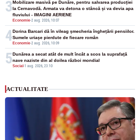
3
Mobilizare masivă pe Dunăre, pentru salvarea producției
la Cernavodă. Armata va detona o stâncă și va devia apa
fluviului - IMAGINI AERIENE
Economie
-
2 aug. 2026, 10:07
4
Dorina Barcari dă în vileag șmecheria înghețării pensiilor.
Sumele uriașe pierdute de fiecare român
Economie
-
2 aug. 2026, 10:09
5
Dunărea a secat atât de mult încât a scos la suprafață
nave naziste din al doilea război mondial
Social
-
1 aug. 2026, 23:10
ACTUALITATE