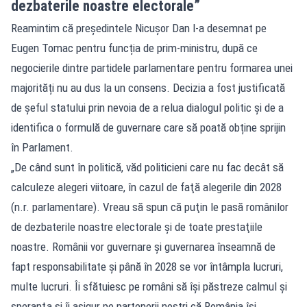
dezbaterile noastre electorale”
Reamintim că președintele Nicușor Dan l-a desemnat pe
Eugen Tomac pentru funcția de prim-ministru, după ce
negocierile dintre partidele parlamentare pentru formarea unei
majorități nu au dus la un consens. Decizia a fost justificată
de șeful statului prin nevoia de a relua dialogul politic și de a
identifica o formulă de guvernare care să poată obține sprijin
în Parlament.
„De când sunt în politică, văd politicieni care nu fac decât să
calculeze alegeri viitoare, în cazul de faţă alegerile din 2028
(n.r. parlamentare). Vreau să spun că puţin le pasă românilor
de dezbaterile noastre electorale şi de toate prestaţiile
noastre. Românii vor guvernare şi guvernarea înseamnă de
fapt responsabilitate şi până în 2028 se vor întâmpla lucruri,
multe lucruri. Îi sfătuiesc pe români să îşi păstreze calmul şi
speranţa şi îi asigur pe partenerii noştri că România îşi