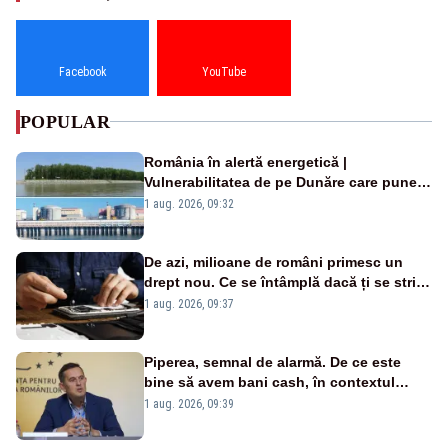
Facebook
YouTube
POPULAR
România în alertă energetică |
Vulnerabilitatea de pe Dunăre care pune
în pericol Centrala Cernavodă era
1 aug. 2026, 09:32
cunoscută de pe vremea lui Ceaușescu
De azi, milioane de români primesc un
drept nou. Ce se întâmplă dacă ți se strică
un produs
1 aug. 2026, 09:37
Piperea, semnal de alarmă. De ce este
bine să avem bani cash, în contextul
alertei energetice?
1 aug. 2026, 09:39