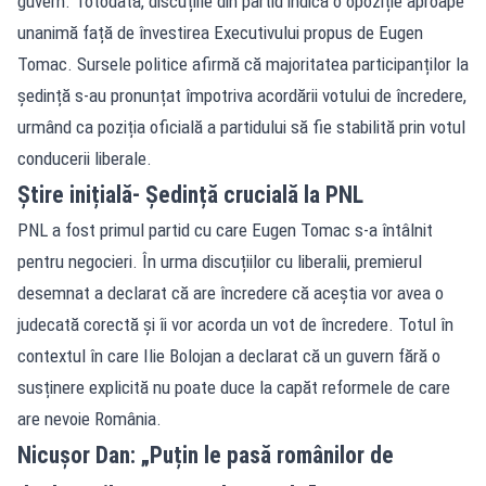
guvern. Totodată, discuțiile din partid indică o opoziție aproape
unanimă față de învestirea Executivului propus de Eugen
Tomac. Sursele politice afirmă că majoritatea participanților la
ședință s-au pronunțat împotriva acordării votului de încredere,
urmând ca poziția oficială a partidului să fie stabilită prin votul
conducerii liberale.
Știre inițială- Ședință crucială la PNL
PNL a fost primul partid cu care Eugen Tomac s-a întâlnit
pentru negocieri. În urma discuțiilor cu liberalii, premierul
desemnat a declarat că are încredere că aceștia vor avea o
judecată corectă și îi vor acorda un vot de încredere. Totul în
contextul în care Ilie Bolojan a declarat că un guvern fără o
susținere explicită nu poate duce la capăt reformele de care
are nevoie România.
Nicușor Dan: „Puțin le pasă românilor de