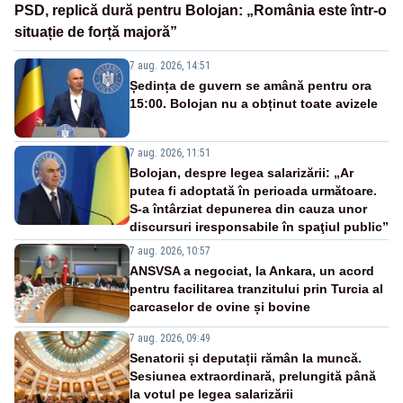
PSD, replică dură pentru Bolojan: „România este într-o
situație de forță majoră”
7 aug. 2026, 14:51
Ședința de guvern se amână pentru ora
15:00. Bolojan nu a obținut toate avizele
7 aug. 2026, 11:51
Bolojan, despre legea salarizării: „Ar
putea fi adoptată în perioada următoare.
S-a întârziat depunerea din cauza unor
discursuri iresponsabile în spaţiul public”
7 aug. 2026, 10:57
ANSVSA a negociat, la Ankara, un acord
pentru facilitarea tranzitului prin Turcia al
carcaselor de ovine și bovine
7 aug. 2026, 09:49
Senatorii și deputații rămân la muncă.
Sesiunea extraordinară, prelungită până
la votul pe legea salarizării