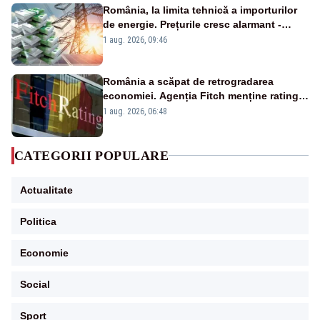
România, la limita tehnică a importurilor
de energie. Prețurile cresc alarmant -
Analiză Realitatea Plus
1 aug. 2026, 09:46
România a scăpat de retrogradarea
economiei. Agenția Fitch menține ratingul
„BBB-” cu perspectivă negativă
1 aug. 2026, 06:48
CATEGORII POPULARE
Actualitate
Politica
Economie
Social
Sport