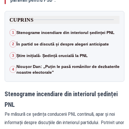
CUPRINS
Stenograme incendiare din interiorul ședinței PNL
1
În partid se discută și despre alegeri anticipate
2
Știre inițială- Ședință crucială la PNL
3
Nicușor Dan: „Puțin le pasă românilor de dezbaterile
4
noastre electorale”
Stenograme incendiare din interiorul ședinței
PNL
Pe măsură ce ședința conducerii PNL continuă, apar și noi
informații despre discuțiile din interiorul partidului. Potrivit unor