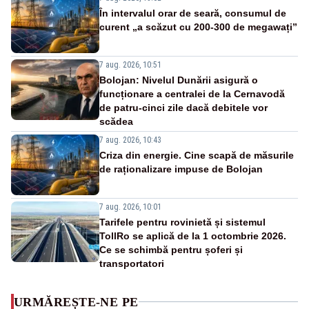
În intervalul orar de seară, consumul de
curent „a scăzut cu 200-300 de megawați”
7 aug. 2026, 10:51
Bolojan: Nivelul Dunării asigură o
funcționare a centralei de la Cernavodă
de patru-cinci zile dacă debitele vor
scădea
7 aug. 2026, 10:43
Criza din energie. Cine scapă de măsurile
de raționalizare impuse de Bolojan
7 aug. 2026, 10:01
Tarifele pentru rovinietă și sistemul
TollRo se aplică de la 1 octombrie 2026.
Ce se schimbă pentru șoferi și
transportatori
URMĂREȘTE-NE PE