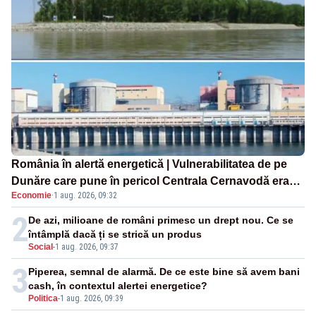
România în alertă energetică | Vulnerabilitatea de pe
Dunăre care pune în pericol Centrala Cernavodă era
Economie
·
1 aug. 2026, 09:32
cunoscută de pe vremea lui Ceaușescu
2
De azi, milioane de români primesc un drept nou. Ce se
întâmplă dacă ți se strică un produs
Social
-
1 aug. 2026, 09:37
3
Piperea, semnal de alarmă. De ce este bine să avem bani
cash, în contextul alertei energetice?
Politica
-
1 aug. 2026, 09:39