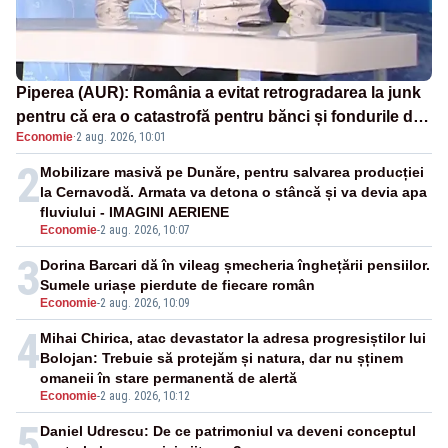
Piperea (AUR): România a evitat retrogradarea la junk
pentru că era o catastrofă pentru bănci și fondurile de
Economie
·
2 aug. 2026, 10:01
pensii
2
Mobilizare masivă pe Dunăre, pentru salvarea producției
la Cernavodă. Armata va detona o stâncă și va devia apa
fluviului - IMAGINI AERIENE
Economie
-
2 aug. 2026, 10:07
3
Dorina Barcari dă în vileag șmecheria înghețării pensiilor.
Sumele uriașe pierdute de fiecare român
Economie
-
2 aug. 2026, 10:09
4
Mihai Chirica, atac devastator la adresa progresiștilor lui
Bolojan: Trebuie să protejăm și natura, dar nu șținem
omaneii în stare permanentă de alertă
Economie
-
2 aug. 2026, 10:12
5
Daniel Udrescu: De ce patrimoniul va deveni conceptul