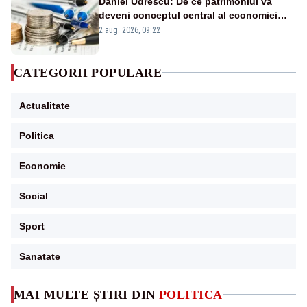
Daniel Udrescu: De ce patrimoniul va
deveni conceptul central al economiei
viitoare?
2 aug. 2026, 09:22
CATEGORII POPULARE
Actualitate
Politica
Economie
Social
Sport
Sanatate
MAI MULTE ȘTIRI DIN
POLITICA