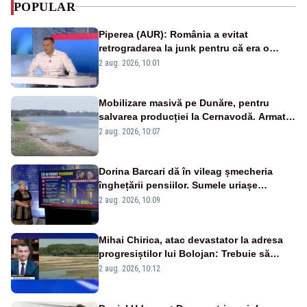
POPULAR
Piperea (AUR): România a evitat
retrogradarea la junk pentru că era o
catastrofă pentru bănci și fondurile de
2 aug. 2026, 10:01
pensii
Mobilizare masivă pe Dunăre, pentru
salvarea producției la Cernavodă. Armata
va detona o stâncă și va devia apa
2 aug. 2026, 10:07
fluviului - IMAGINI AERIENE
Dorina Barcari dă în vileag șmecheria
înghețării pensiilor. Sumele uriașe
pierdute de fiecare român
2 aug. 2026, 10:09
Mihai Chirica, atac devastator la adresa
progresiștilor lui Bolojan: Trebuie să
protejăm și natura, dar nu șținem omaneii
2 aug. 2026, 10:12
în stare permanentă de alertă