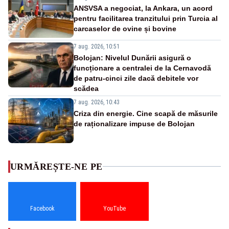
ANSVSA a negociat, la Ankara, un acord
pentru facilitarea tranzitului prin Turcia al
carcaselor de ovine și bovine
7 aug. 2026, 10:51
Bolojan: Nivelul Dunării asigură o
funcționare a centralei de la Cernavodă
de patru-cinci zile dacă debitele vor
scădea
7 aug. 2026, 10:43
Criza din energie. Cine scapă de măsurile
de raționalizare impuse de Bolojan
URMĂREȘTE-NE PE
Facebook
YouTube