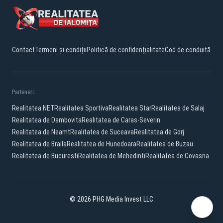
Contact
Termeni și condiții
Politică de confidențialitate
Cod de conduită
Parteneri:
Realitatea.NET
Realitatea Sportiva
Realitatea Star
Realitatea de Salaj
Realitatea de Dambovita
Realitatea de Caras-Severin
Realitatea de Neamt
Realitatea de Suceava
Realitatea de Gorj
Realitatea de Braila
Realitatea de Hunedoara
Realitatea de Buzau
Realitatea de Bucuresti
Realitatea de Mehedinti
Realitatea de Covasna
© 2026 PHG Media Invest LLC
Facebook
YouTube