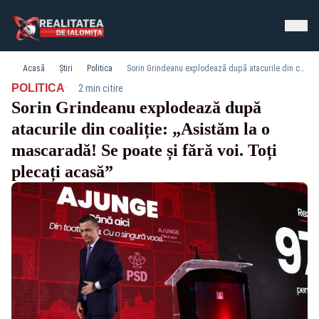
Acasă
Știri
Politica
Sorin Grindeanu explodează după atacurile din coaliție: „Asistăm la o mascaradă! Se poate și fără voi. Toți plecați acasă”
·
POLITICA
2 min citire
Sorin Grindeanu explodează după
atacurile din coaliție: „Asistăm la o
mascaradă! Se poate și fără voi. Toți
plecați acasă”