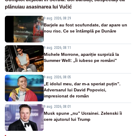
plănuiau asasinarea lui Vučić
9 aug. 2026, 08:29
Barjele au fost scufundate, dar apare un
nou risc. Ce se întâmplă pe Dunăre
9 aug. 2026, 08:11
Michele Morrone, apariție surpriză la
Summer Well: „Îi iubesc pe români”
9 aug. 2026, 08:05
„E idolul meu, dar m-a speriat puțin”.
Adversarul lui David Popovici,
impresionat de român
9 aug. 2026, 08:01
Musk spune „nu” Ucrainei. Zelenski îi
cere ajutorul lui Trump