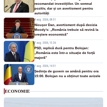
recomandat investițiilor. Un semnal
pozitiv, dar și un avertisment pentru
autorități
8 aug. 2026, 08:51
Nicușor Dan, avertisment după decizia
Moody’s: „România trebuie să revină la
creștere economică”
7 aug. 2026, 15:26
PSD, replică dură pentru Bolojan:
„România este într-o situație de forță
majoră”
7 aug. 2026, 14:51
Ședința de guvern se amână pentru ora
15:00. Bolojan nu a obținut toate avizele
ECONOMIE