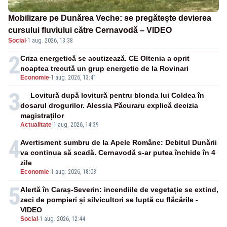
Mobilizare pe Dunărea Veche: se pregătește devierea
cursului fluviului către Cernavodă – VIDEO
Social
·
1 aug. 2026, 13:38
2
Criza energetică se acutizează. CE Oltenia a oprit
noaptea trecută un grup energetic de la Rovinari
Economie
-
1 aug. 2026, 13:41
3
Lovitură după lovitură pentru blonda lui Coldea în
dosarul drogurilor. Alessia Păcuraru explică decizia
magistraților
Actualitate
-
1 aug. 2026, 14:39
4
Avertisment sumbru de la Apele Române: Debitul Dunării
va continua să scadă. Cernavodă s-ar putea închide în 4
zile
Economie
-
1 aug. 2026, 18:08
5
Alertă în Caraș-Severin: incendiile de vegetație se extind,
zeci de pompieri și silvicultori se luptă cu flăcările -
VIDEO
Social
-
1 aug. 2026, 12:44