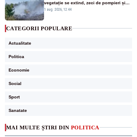
vegetație se extind, zeci de pompieri și
silvicultori se luptă cu flăcările - VIDEO
1 aug. 2026, 12:44
CATEGORII POPULARE
Actualitate
Politica
Economie
Social
Sport
Sanatate
MAI MULTE ȘTIRI DIN
POLITICA