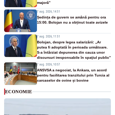
majoră”
7 aug. 2026, 14:51
Ședința de guvern se amână pentru ora
15:00. Bolojan nu a obținut toate avizele
7 aug. 2026, 11:51
Bolojan, despre legea salarizării: „Ar
putea fi adoptată în perioada următoare.
S-a întârziat depunerea din cauza unor
discursuri iresponsabile în spaţiul public”
7 aug. 2026, 10:57
ANSVSA a negociat, la Ankara, un acord
pentru facilitarea tranzitului prin Turcia al
carcaselor de ovine și bovine
ECONOMIE