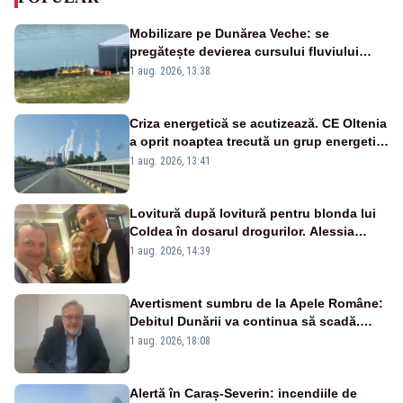
Mobilizare pe Dunărea Veche: se
pregătește devierea cursului fluviului
către Cernavodă – VIDEO
1 aug. 2026, 13:38
Criza energetică se acutizează. CE Oltenia
a oprit noaptea trecută un grup energetic
de la Rovinari
1 aug. 2026, 13:41
Lovitură după lovitură pentru blonda lui
Coldea în dosarul drogurilor. Alessia
Păcuraru explică decizia magistraților
1 aug. 2026, 14:39
Avertisment sumbru de la Apele Române:
Debitul Dunării va continua să scadă.
Cernavodă s-ar putea închide în 4 zile
1 aug. 2026, 18:08
Alertă în Caraș-Severin: incendiile de