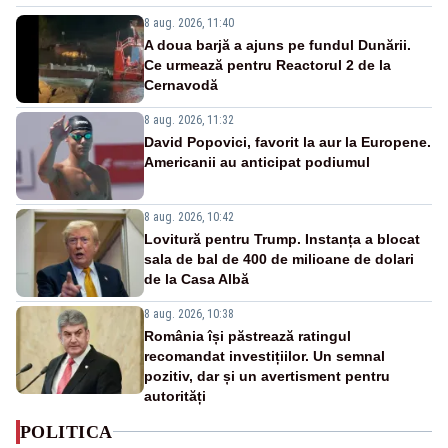
8 aug. 2026, 11:40
A doua barjă a ajuns pe fundul Dunării.
Ce urmează pentru Reactorul 2 de la
Cernavodă
8 aug. 2026, 11:32
David Popovici, favorit la aur la Europene.
Americanii au anticipat podiumul
8 aug. 2026, 10:42
Lovitură pentru Trump. Instanța a blocat
sala de bal de 400 de milioane de dolari
de la Casa Albă
8 aug. 2026, 10:38
România își păstrează ratingul
recomandat investițiilor. Un semnal
pozitiv, dar și un avertisment pentru
autorități
POLITICA