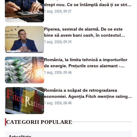
drept nou. Ce se întâmplă dacă ți se strică
un produs
1 aug. 2026, 09:37
Piperea, semnal de alarmă. De ce este
bine să avem bani cash, în contextul
alertei energetice?
1 aug. 2026, 09:39
România, la limita tehnică a importurilor
de energie. Prețurile cresc alarmant -
Analiză Realitatea Plus
1 aug. 2026, 09:46
România a scăpat de retrogradarea
economiei. Agenția Fitch menține ratingul
„BBB-” cu perspectivă negativă
1 aug. 2026, 06:48
CATEGORII POPULARE
Actualitate