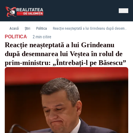
Acasă
Știri
Politica
Reacție neașteptată a lui Grindeanu după desemnarea lui Veștea în rolul de prim-ministru: „Întrebați-l pe Băsescu”
·
POLITICA
2 min citire
Reacție neașteptată a lui Grindeanu
după desemnarea lui Veștea în rolul de
prim-ministru: „Întrebați-l pe Băsescu”