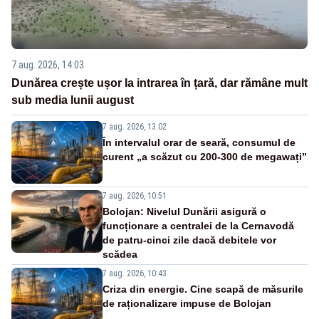
7 aug. 2026, 14:03
Dunărea crește ușor la intrarea în țară, dar rămâne mult
sub media lunii august
7 aug. 2026, 13:02
În intervalul orar de seară, consumul de
curent „a scăzut cu 200-300 de megawați”
7 aug. 2026, 10:51
Bolojan: Nivelul Dunării asigură o
funcționare a centralei de la Cernavodă
de patru-cinci zile dacă debitele vor
scădea
7 aug. 2026, 10:43
Criza din energie. Cine scapă de măsurile
de raționalizare impuse de Bolojan