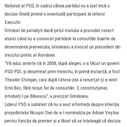
Național al PSD, în cadrul căreia partidul nu a luat încă o
decizie finală privind o eventuală participare la viitorul
Executiv.
Întrebat de jurnaliști dacă șeful statului a procedat corect
atunci când nu a convocat partidele la consultări înainte de
desemnarea premierului, Grindeanu a invocat un precedent din
trecutul politic al României.
”Vă aduc aminte că în 2008, după alegeri, s-a făcut un guvern
PSD-PDL şi desemnat prim-ministru, în primă instanţă, a fost
Theodor Stolojan, care după câteva zile a renunţat şi a venit
Emil Boc, fără niciun fel de consultări. E constituţional,
întrebaţi-l pe Băsescu”, a precizat Grindeanu.
Liderul PSD a subliniat că nu a avut informații despre intenția
președintelui Nicușor Dan de a-l nominaliza pe Adrian Veștea
pentru funcția de premier și a lăsat să se înțeleagă că decizia