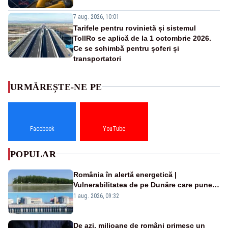
7 aug. 2026, 10:01
Tarifele pentru rovinietă și sistemul
TollRo se aplică de la 1 octombrie 2026.
Ce se schimbă pentru șoferi și
transportatori
URMĂREȘTE-NE PE
Facebook
YouTube
POPULAR
România în alertă energetică |
Vulnerabilitatea de pe Dunăre care pune
în pericol Centrala Cernavodă era
1 aug. 2026, 09:32
cunoscută de pe vremea lui Ceaușescu
De azi, milioane de români primesc un