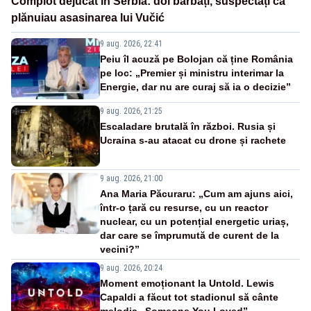
Complot dejucat în Serbia: doi bărbați, suspectați că
plănuiau asasinarea lui Vučić
9 aug. 2026, 22:41
Peiu îl acuză pe Bolojan că ține România
pe loc: „Premier și ministru interimar la
Energie, dar nu are curaj să ia o decizie”
9 aug. 2026, 21:25
Escaladare brutală în război. Rusia și
Ucraina s-au atacat cu drone și rachete
9 aug. 2026, 21:00
Ana Maria Păcuraru: „Cum am ajuns aici,
într-o țară cu resurse, cu un reactor
nuclear, cu un potențial energetic uriaș,
dar care se împrumută de curent de la
vecini?”
9 aug. 2026, 20:24
Moment emoționant la Untold. Lewis
Capaldi a făcut tot stadionul să cânte
melodia „Someone You Loved”