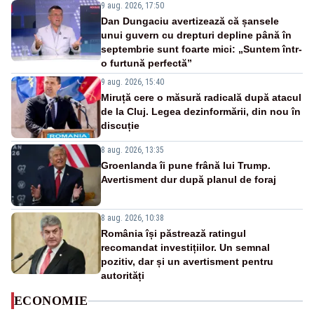
9 aug. 2026, 17:50
Dan Dungaciu avertizează că șansele
unui guvern cu drepturi depline până în
septembrie sunt foarte mici: „Suntem într-
o furtună perfectă”
9 aug. 2026, 15:40
Miruță cere o măsură radicală după atacul
de la Cluj. Legea dezinformării, din nou în
discuție
8 aug. 2026, 13:35
Groenlanda îi pune frână lui Trump.
Avertisment dur după planul de foraj
8 aug. 2026, 10:38
România își păstrează ratingul
recomandat investițiilor. Un semnal
pozitiv, dar și un avertisment pentru
autorități
ECONOMIE