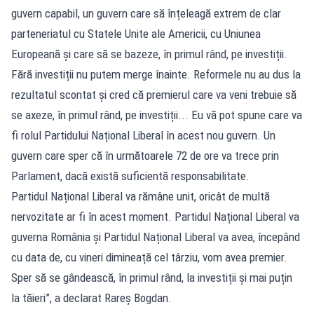
guvern capabil, un guvern care să înțeleagă extrem de clar
parteneriatul cu Statele Unite ale Americii, cu Uniunea
Europeană și care să se bazeze, în primul rând, pe investiții.
Fără investiții nu putem merge înainte. Reformele nu au dus la
rezultatul scontat și cred că premierul care va veni trebuie să
se axeze, în primul rând, pe investiții... Eu vă pot spune care va
fi rolul Partidului Național Liberal în acest nou guvern. Un
guvern care sper că în următoarele 72 de ore va trece prin
Parlament, dacă există suficientă responsabilitate.
Partidul Național Liberal va rămâne unit, oricât de multă
nervozitate ar fi în acest moment. Partidul Național Liberal va
guverna România și Partidul Național Liberal va avea, începând
cu data de, cu vineri dimineață cel târziu, vom avea premier.
Sper să se gândească, în primul rând, la investiții și mai puțin
la tăieri”, a declarat Rareș Bogdan.