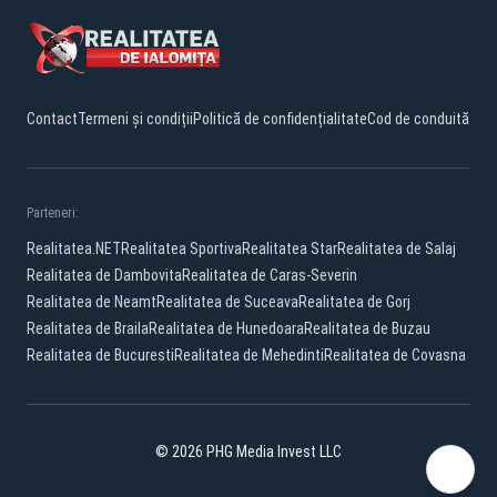
Contact
Termeni și condiții
Politică de confidențialitate
Cod de conduită
Parteneri:
Realitatea.NET
Realitatea Sportiva
Realitatea Star
Realitatea de Salaj
Realitatea de Dambovita
Realitatea de Caras-Severin
Realitatea de Neamt
Realitatea de Suceava
Realitatea de Gorj
Realitatea de Braila
Realitatea de Hunedoara
Realitatea de Buzau
Realitatea de Bucuresti
Realitatea de Mehedinti
Realitatea de Covasna
© 2026 PHG Media Invest LLC
Facebook
YouTube