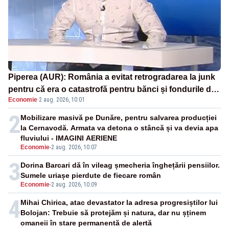
Piperea (AUR): România a evitat retrogradarea la junk
pentru că era o catastrofă pentru bănci și fondurile de
Economie
·
2 aug. 2026, 10:01
pensii
2
Mobilizare masivă pe Dunăre, pentru salvarea producției
la Cernavodă. Armata va detona o stâncă și va devia apa
fluviului - IMAGINI AERIENE
Economie
-
2 aug. 2026, 10:07
3
Dorina Barcari dă în vileag șmecheria înghețării pensiilor.
Sumele uriașe pierdute de fiecare român
Economie
-
2 aug. 2026, 10:09
4
Mihai Chirica, atac devastator la adresa progresiștilor lui
Bolojan: Trebuie să protejăm și natura, dar nu șținem
omaneii în stare permanentă de alertă