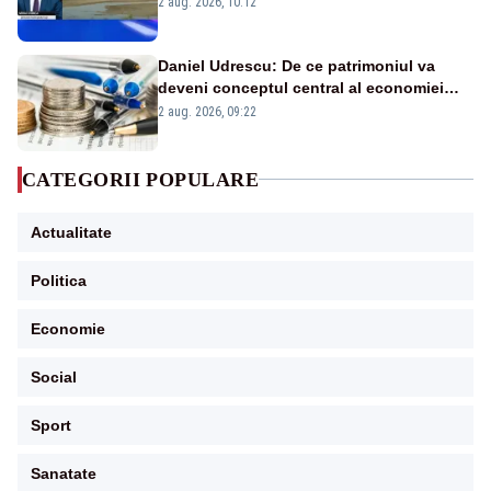
2 aug. 2026, 10:12
în stare permanentă de alertă
Daniel Udrescu: De ce patrimoniul va
deveni conceptul central al economiei
viitoare?
2 aug. 2026, 09:22
CATEGORII POPULARE
Actualitate
Politica
Economie
Social
Sport
Sanatate