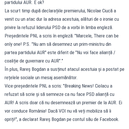
partidului AUR. E ok?
La scurt timp după declarațiile premierului, Nicolae Ciucă a
venit cu un atac dur la adresa acestuia, alături de o ironie cu
privire la refuzul liderului PSD de a vorbi în limba engleză.
Președintele PNL a scris în engleză: "Marcele, There can be
only one! P.S. "Nu am să desemnez un prim-ministru din
partea partidului AUR" este diferit de "Nu voi face alianță /
coaliție de guvernare cu AUR"."
În plus, Rareș Bogdan a susținut atacul acestuia și a postat pe
rețelele sociale un mesaj asemănător.
Vice-președintele PNL a scris: "Breaking News! Ciolacu a
refuzat să scrie și să semneze ca nu face PSD alianță cu
AUR! A scris doar că nu desemnează un premier de la AUR. Ei
vor conduce România! Dacă VOI nu vă veți mobiliza să îi
opriți!", a declarat Rareș Bogdan pe contul său de Facebook.