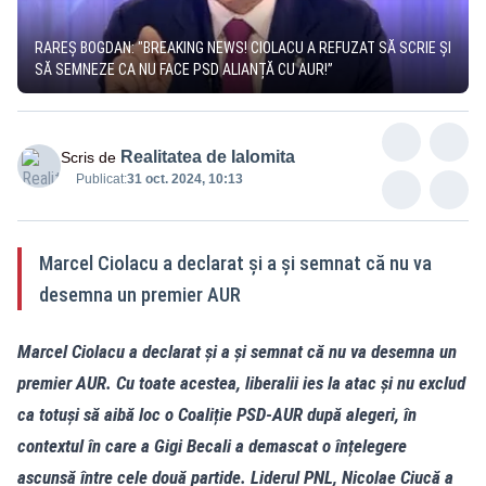
RAREȘ BOGDAN: "BREAKING NEWS! CIOLACU A REFUZAT SĂ SCRIE ȘI
SĂ SEMNEZE CA NU FACE PSD ALIANȚĂ CU AUR!”
Realitatea de Ialomita
Scris de
Publicat:
31 oct. 2024, 10:13
Marcel Ciolacu a declarat și a și semnat că nu va
desemna un premier AUR
Marcel Ciolacu a declarat și a și semnat că nu va desemna un
premier AUR. Cu toate acestea, liberalii ies la atac și nu exclud
ca totuși să aibă loc o Coaliție PSD-AUR după alegeri, în
contextul în care a Gigi Becali a demascat o înțelegere
ascunsă între cele două partide. Liderul PNL, Nicolae Ciucă a