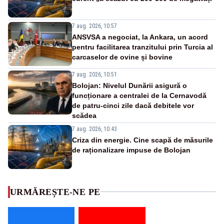
7 aug. 2026, 10:57
ANSVSA a negociat, la Ankara, un acord
pentru facilitarea tranzitului prin Turcia al
carcaselor de ovine și bovine
7 aug. 2026, 10:51
Bolojan: Nivelul Dunării asigură o
funcționare a centralei de la Cernavodă
de patru-cinci zile dacă debitele vor
scădea
7 aug. 2026, 10:43
Criza din energie. Cine scapă de măsurile
de raționalizare impuse de Bolojan
URMĂREȘTE-NE PE