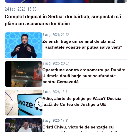
24 feb. 2026, 15:50
Complot dejucat în Serbia: doi bărbați, suspectați că
plănuiau asasinarea lui Vučić
8 aug. 2026, 21:42
Zelenski trage un semnal de alarmă:
„Rachetele voastre ar putea salva vieți”
8 aug. 2026, 20:07
Operațiune contra cronometru pe Dunăre.
Ultimele două barje sunt scufundate
pentru Cernavodă
8 aug. 2026, 18:31
Adio, alerte de poliție pe Waze? Decizia
luată de Curtea de Justiție a UE
8 aug. 2026, 17:31
Cristi Chivu, victorie de senzație cu