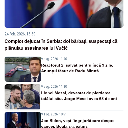
24 feb. 2026, 15:50
Complot dejucat în Serbia: doi bărbați, suspectați că
plănuiau asasinarea lui Vučić
9 aug. 2026, 11:40
Reactorul 2, salvat pentru încă 9 zile.
Anunțul făcut de Radu Miruță
9 aug. 2026, 11:10
Lionel Messi, devastat de pierderea
tatălui său. Jorge Messi avea 68 de ani
9 aug. 2026, 10:51
Joe Biden, vești îngrijorătoare despre
cancer. Boala s-a extins