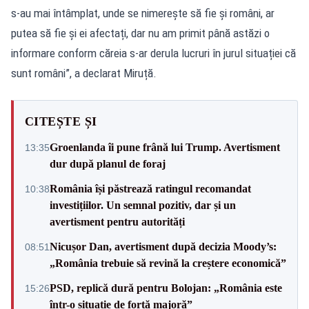
s-au mai întâmplat, unde se nimerește să fie și români, ar
putea să fie și ei afectați, dar nu am primit până astăzi o
informare conform căreia s-ar derula lucruri în jurul situației că
sunt români”, a declarat Miruță.
CITEȘTE ȘI
Groenlanda îi pune frână lui Trump. Avertisment
13:35
dur după planul de foraj
România își păstrează ratingul recomandat
10:38
investițiilor. Un semnal pozitiv, dar și un
avertisment pentru autorități
Nicușor Dan, avertisment după decizia Moody’s:
08:51
„România trebuie să revină la creștere economică”
PSD, replică dură pentru Bolojan: „România este
15:26
într-o situație de forță majoră”