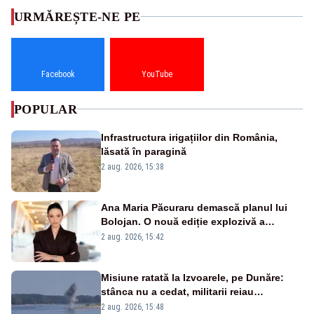
URMĂREȘTE-NE PE
Facebook
YouTube
POPULAR
Infrastructura irigațiilor din România,
lăsată în paragină
2 aug. 2026, 15:38
Ana Maria Păcuraru demască planul lui
Bolojan. O nouă ediție explozivă a
emisiunii „Miza Zilei” la Realitatea PLUS
2 aug. 2026, 15:42
Misiune ratată la Izvoarele, pe Dunăre:
stânca nu a cedat, militarii reiau
detonările luni – VIDEO
2 aug. 2026, 15:48