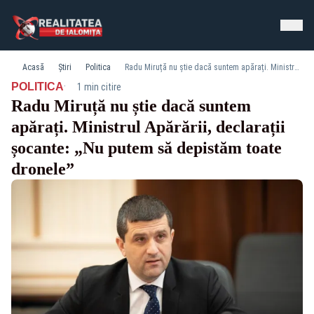
Acasă
Știri
Politica
Radu Miruță nu știe dacă suntem apărați. Ministrul Apărării, declarații șocante: „Nu putem să depistăm toate dronele”
·
POLITICA
1 min citire
Radu Miruță nu știe dacă suntem
apărați. Ministrul Apărării, declarații
șocante: „Nu putem să depistăm toate
dronele”