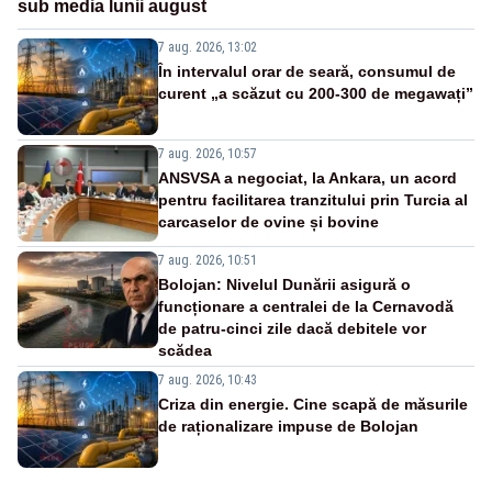
sub media lunii august
7 aug. 2026, 13:02
În intervalul orar de seară, consumul de
curent „a scăzut cu 200-300 de megawați”
7 aug. 2026, 10:57
ANSVSA a negociat, la Ankara, un acord
pentru facilitarea tranzitului prin Turcia al
carcaselor de ovine și bovine
7 aug. 2026, 10:51
Bolojan: Nivelul Dunării asigură o
funcționare a centralei de la Cernavodă
de patru-cinci zile dacă debitele vor
scădea
7 aug. 2026, 10:43
Criza din energie. Cine scapă de măsurile
de raționalizare impuse de Bolojan