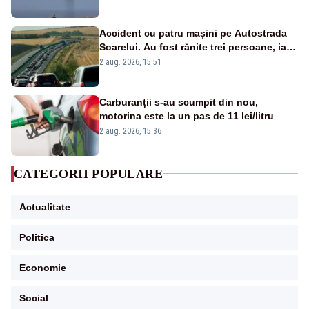
Accident cu patru mașini pe Autostrada
Soarelui. Au fost rănite trei persoane, iar
traficul se desfășoară cu dificultate
2 aug. 2026, 15:51
Carburanții s-au scumpit din nou,
motorina este la un pas de 11 lei/litru
2 aug. 2026, 15:36
CATEGORII POPULARE
Actualitate
Politica
Economie
Social