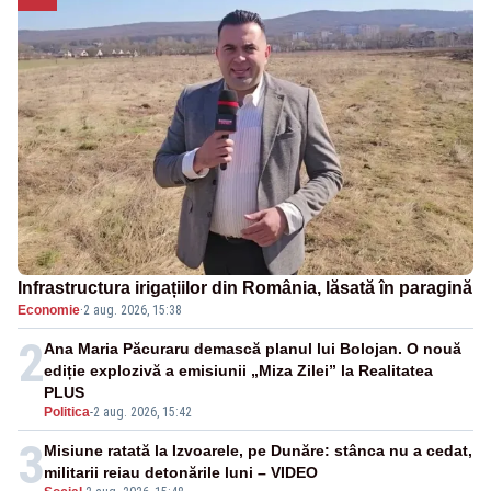
Infrastructura irigațiilor din România, lăsată în paragină
Economie
·
2 aug. 2026, 15:38
2
Ana Maria Păcuraru demască planul lui Bolojan. O nouă
ediție explozivă a emisiunii „Miza Zilei” la Realitatea
PLUS
Politica
-
2 aug. 2026, 15:42
3
Misiune ratată la Izvoarele, pe Dunăre: stânca nu a cedat,
militarii reiau detonările luni – VIDEO