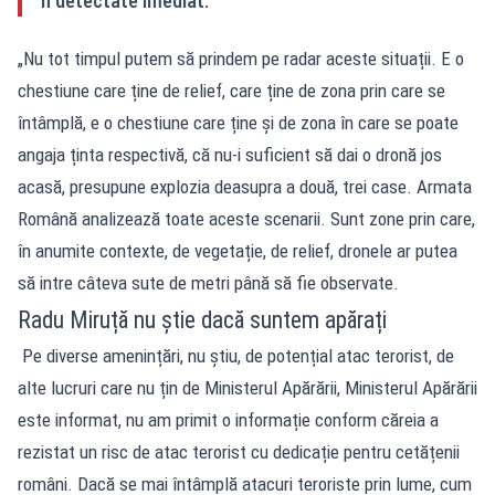
fi detectate imediat.
„Nu tot timpul putem să prindem pe radar aceste situații. E o
chestiune care ține de relief, care ține de zona prin care se
întâmplă, e o chestiune care ține și de zona în care se poate
angaja ținta respectivă, că nu-i suficient să dai o dronă jos
acasă, presupune explozia deasupra a două, trei case. Armata
Română analizează toate aceste scenarii. Sunt zone prin care,
în anumite contexte, de vegetație, de relief, dronele ar putea
să intre câteva sute de metri până să fie observate.
Radu Miruță nu știe dacă suntem apărați
Pe diverse amenințări, nu știu, de potențial atac terorist, de
alte lucruri care nu țin de Ministerul Apărării, Ministerul Apărării
este informat, nu am primit o informație conform căreia a
rezistat un risc de atac terorist cu dedicație pentru cetățenii
români. Dacă se mai întâmplă atacuri teroriste prin lume, cum