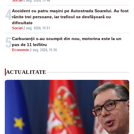
Social
-
2 aug. 2026, 15:48
4
Accident cu patru mașini pe Autostrada Soarelui. Au fost
rănite trei persoane, iar traficul se desfășoară cu
dificultate
Social
-
2 aug. 2026, 15:51
5
Carburanții s-au scumpit din nou, motorina este la un
pas de 11 lei/litru
Economie
-
2 aug. 2026, 15:36
ACTUALITATE