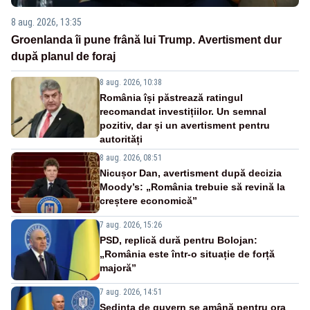
8 aug. 2026, 13:35
Groenlanda îi pune frână lui Trump. Avertisment dur
după planul de foraj
8 aug. 2026, 10:38
România își păstrează ratingul
recomandat investițiilor. Un semnal
pozitiv, dar și un avertisment pentru
autorități
8 aug. 2026, 08:51
Nicușor Dan, avertisment după decizia
Moody’s: „România trebuie să revină la
creștere economică”
7 aug. 2026, 15:26
PSD, replică dură pentru Bolojan:
„România este într-o situație de forță
majoră”
7 aug. 2026, 14:51
Ședința de guvern se amână pentru ora