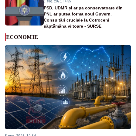
5 aug. 2026, 14:55
PSD, UDMR și aripa conservatoare din
PNL ar putea forma noul Guvern.
Consultări cruciale la Cotroceni
săptămâna viitoare - SURSE
ECONOMIE
5 aug. 2026, 19:54