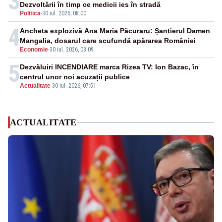
3
Dezvoltării în timp ce medicii ies în stradă
Politica
-
30 iul. 2026, 08:00
4
Ancheta explozivă Ana Maria Păcuraru: Șantierul Damen
Mangalia, dosarul care scufundă apărarea României
Economie
-
30 iul. 2026, 08:09
5
Dezvăluiri INCENDIARE marca Rizea TV: Ion Bazac, în
centrul unor noi acuzații publice
Actualitate
-
30 iul. 2026, 07:51
ACTUALITATE