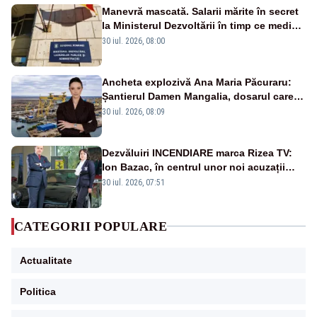
Manevră mascată. Salarii mărite în secret
la Ministerul Dezvoltării în timp ce medicii
ies în stradă
30 iul. 2026, 08:00
Ancheta explozivă Ana Maria Păcuraru:
Șantierul Damen Mangalia, dosarul care
scufundă apărarea României
30 iul. 2026, 08:09
Dezvăluiri INCENDIARE marca Rizea TV:
Ion Bazac, în centrul unor noi acuzații
publice
30 iul. 2026, 07:51
CATEGORII POPULARE
Actualitate
Politica