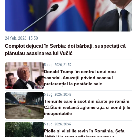
24 feb. 2026, 15:50
Complot dejucat în Serbia: doi bărbați, suspectați că
plănuiau asasinarea lui Vučić
5 aug. 2026, 21:52
Donald Trump, în centrul unui nou
scandal. Acuzații privind accesul
preferențial la postările sale
5 aug. 2026, 20:49
Trenurile care îi scot din sărite pe români.
Călătorii reclamă aglomerația și condițiile
insuportabile
5 aug. 2026, 20:47
Ploile și vijeliile revin în România. Șefa
ANM:”Nu sunt suficiente pentru a