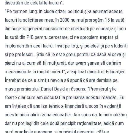
discutăm de celelalte lucruri”.
”Pe termen lung, în ciuda crizei, politicul şi-a asumat aceste
lucruri la solicitarea mea, în 2030 nu mai prorogăm 15 la sută
din bugetul general consolidat de cheltuieli pe educaţie şi unu
la sută din PIB pentru cercetare, ci ne apropiem treptat şi
implementăm acel lucru. Invit pe toţi, şi pe elevi şi pe studenţi
şi pe profesori… Ştiu că le este greu, pentru că dacă ai ceva şi
pierzi nu ai cum să fii mulţumit, dar avem şansa să definim
mecanismele la modul corect”, a explicat ministrul Educaţiei.
Întrebat de ce a simţit nevoia să spună că are demisia pe
masa premierului, Daniel David a răspuns: ”Premierul ştie
foarte clar cum am discutat la preluarea acestui mandat. Eu
am înţeles că analiza tehnico-financiară a scos în evidenţă
aceste anomalii în zona educaţiei. Am spus da, le normalizăm,
dar nu pot ieşi din cele două principii: raţionalitate, adică cum
sunt practicile europene, şi principiul decenţei, cât ne