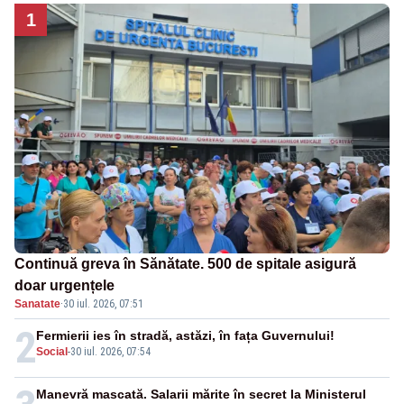
1
Continuă greva în Sănătate. 500 de spitale asigură
doar urgențele
Sanatate
·
30 iul. 2026, 07:51
2
Fermierii ies în stradă, astăzi, în fața Guvernului!
Social
-
30 iul. 2026, 07:54
Manevră mascată. Salarii mărite în secret la Ministerul