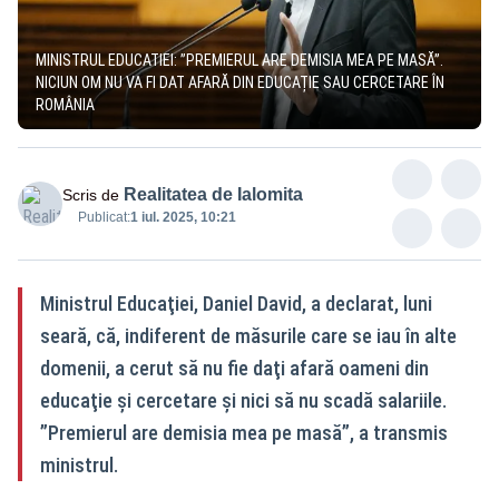
MINISTRUL EDUCATIEI: ”PREMIERUL ARE DEMISIA MEA PE MASĂ”.
NICIUN OM NU VA FI DAT AFARĂ DIN EDUCAȚIE SAU CERCETARE ÎN
ROMÂNIA
Realitatea de Ialomita
Scris de
Publicat:
1 iul. 2025, 10:21
Ministrul Educaţiei, Daniel David, a declarat, luni
seară, că, indiferent de măsurile care se iau în alte
domenii, a cerut să nu fie daţi afară oameni din
educaţie şi cercetare şi nici să nu scadă salariile.
”Premierul are demisia mea pe masă”, a transmis
ministrul.