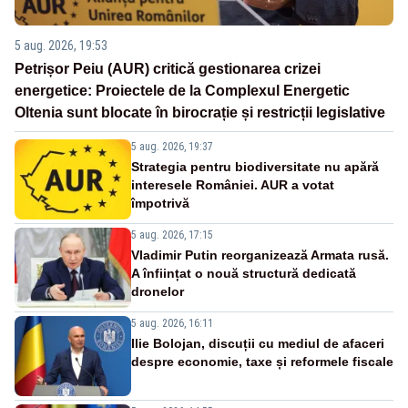
5 aug. 2026, 19:53
Petrișor Peiu (AUR) critică gestionarea crizei
energetice: Proiectele de la Complexul Energetic
Oltenia sunt blocate în birocrație și restricții legislative
5 aug. 2026, 19:37
Strategia pentru biodiversitate nu apără
interesele României. AUR a votat
împotrivă
5 aug. 2026, 17:15
Vladimir Putin reorganizează Armata rusă.
A înființat o nouă structură dedicată
dronelor
5 aug. 2026, 16:11
Ilie Bolojan, discuții cu mediul de afaceri
despre economie, taxe și reformele fiscale