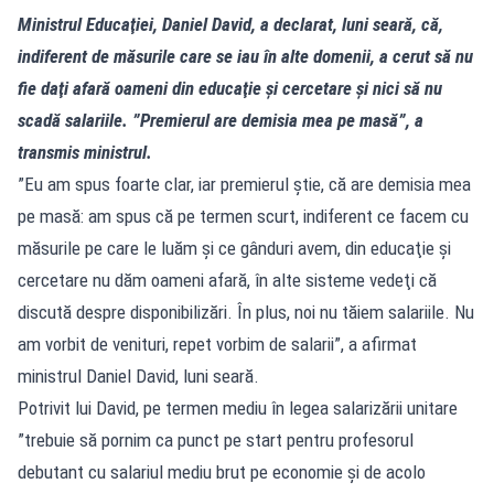
Ministrul Educaţiei, Daniel David, a declarat, luni seară, că,
indiferent de măsurile care se iau în alte domenii, a cerut să nu
fie daţi afară oameni din educaţie şi cercetare şi nici să nu
scadă salariile. ”Premierul are demisia mea pe masă”, a
transmis ministrul.
”Eu am spus foarte clar, iar premierul ştie, că are demisia mea
pe masă: am spus că pe termen scurt, indiferent ce facem cu
măsurile pe care le luăm şi ce gânduri avem, din educaţie şi
cercetare nu dăm oameni afară, în alte sisteme vedeţi că
discută despre disponibilizări. În plus, noi nu tăiem salariile. Nu
am vorbit de venituri, repet vorbim de salarii”, a afirmat
ministrul Daniel David, luni seară.
Potrivit lui David, pe termen mediu în legea salarizării unitare
”trebuie să pornim ca punct pe start pentru profesorul
debutant cu salariul mediu brut pe economie şi de acolo