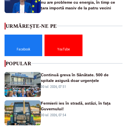
nu are probleme cu energia, în timp ce
țara importă masiv de la patru vecini
URMĂREȘTE-NE PE
Facebook
YouTube
POPULAR
Continuă greva în Sănătate. 500 de
spitale asigură doar urgențele
30 iul. 2026, 07:51
Fermierii ies în stradă, astăzi, în fața
Guvernului!
30 iul. 2026, 07:54