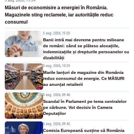
Măsuri de economisire a energiei în România.
Magazinele sting reclamele, iar autoritățile reduc
consumul
5 aug. 2026, 15:03
Banii intră mai devreme pentru milioane
de români: când se plătesc alocațiile,
indemnizațiile și drepturile persoanelor cu
dizabilități
5 aug. 2026, 10:29
Marile lanțuri de magazine din România
reduc consumul de energie. Ce MĂSURI
au anunțat retailerii
5 aug. 2026, 09:46
Scandal în Parlament pe tema centralelor
pe cărbune. Vot decisiv în Camera
Deputaților
5 aug. 2026, 09:42
Comisia Europeană susține că România