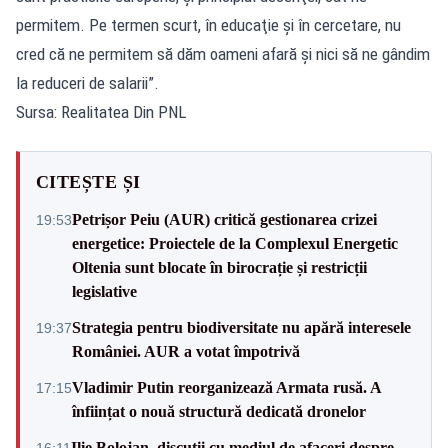
permitem. Pe termen scurt, în educaţie şi în cercetare, nu
cred că ne permitem să dăm oameni afară şi nici să ne gândim
la reduceri de salarii”.
Sursa: Realitatea Din PNL
CITEȘTE ȘI
Petrișor Peiu (AUR) critică gestionarea crizei
19:53
energetice: Proiectele de la Complexul Energetic
Oltenia sunt blocate în birocrație și restricții
legislative
Strategia pentru biodiversitate nu apără interesele
19:37
României. AUR a votat împotrivă
Vladimir Putin reorganizează Armata rusă. A
17:15
înființat o nouă structură dedicată dronelor
Ilie Bolojan, discuții cu mediul de afaceri despre
16:11