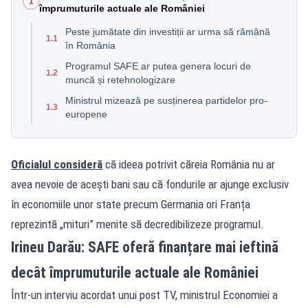
1
împrumuturile actuale ale României
Peste jumătate din investiții ar urma să rămână
1.1
în România
Programul SAFE ar putea genera locuri de
1.2
muncă și retehnologizare
Ministrul mizează pe susținerea partidelor pro-
1.3
europene
Oficialul consideră
că ideea potrivit căreia România nu ar
avea nevoie de acești bani sau că fondurile ar ajunge exclusiv
în economiile unor state precum Germania ori Franța
reprezintă „mituri” menite să decredibilizeze programul.
Irineu Darău: SAFE oferă finanțare mai ieftină
decât împrumuturile actuale ale României
Într-un interviu acordat unui post TV, ministrul Economiei a