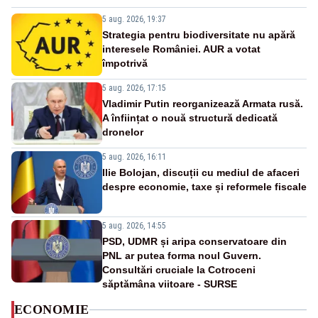
5 aug. 2026, 19:37
Strategia pentru biodiversitate nu apără
interesele României. AUR a votat
împotrivă
5 aug. 2026, 17:15
Vladimir Putin reorganizează Armata rusă.
A înființat o nouă structură dedicată
dronelor
5 aug. 2026, 16:11
Ilie Bolojan, discuții cu mediul de afaceri
despre economie, taxe și reformele fiscale
5 aug. 2026, 14:55
PSD, UDMR și aripa conservatoare din
PNL ar putea forma noul Guvern.
Consultări cruciale la Cotroceni
săptămâna viitoare - SURSE
ECONOMIE