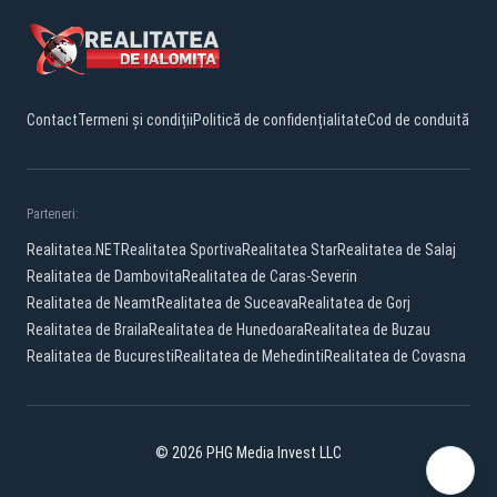
Contact
Termeni și condiții
Politică de confidențialitate
Cod de conduită
Parteneri:
Realitatea.NET
Realitatea Sportiva
Realitatea Star
Realitatea de Salaj
Realitatea de Dambovita
Realitatea de Caras-Severin
Realitatea de Neamt
Realitatea de Suceava
Realitatea de Gorj
Realitatea de Braila
Realitatea de Hunedoara
Realitatea de Buzau
Realitatea de Bucuresti
Realitatea de Mehedinti
Realitatea de Covasna
© 2026 PHG Media Invest LLC
Facebook
YouTube