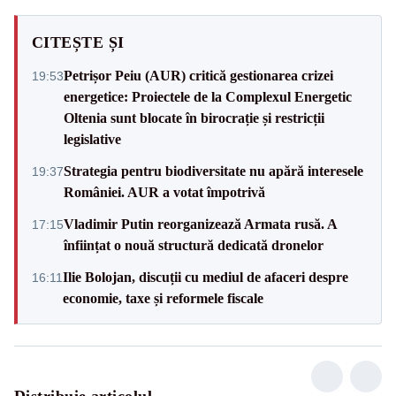
CITEȘTE ȘI
Petrișor Peiu (AUR) critică gestionarea crizei
19:53
energetice: Proiectele de la Complexul Energetic
Oltenia sunt blocate în birocrație și restricții
legislative
Strategia pentru biodiversitate nu apără interesele
19:37
României. AUR a votat împotrivă
Vladimir Putin reorganizează Armata rusă. A
17:15
înființat o nouă structură dedicată dronelor
Ilie Bolojan, discuții cu mediul de afaceri despre
16:11
economie, taxe și reformele fiscale
Distribuie articolul