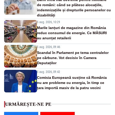
de români: când se plătesc alocațiile,
indemnizațiile și drepturile persoanelor cu
dizabilități
5 aug. 2026, 10:29
Marile lanțuri de magazine din România
reduc consumul de energie. Ce MĂSURI
au anunțat retailerii
5 aug. 2026, 09:46
Scandal în Parlament pe tema centralelor
pe cărbune. Vot decisiv în Camera
Deputaților
5 aug. 2026, 09:42
Comisia Europeană susține că România
nu are probleme cu energia, în timp ce
țara importă masiv de la patru vecini
URMĂREȘTE-NE PE