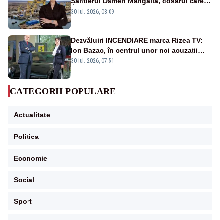
Șantierul Damen Mangalia, dosarul care
scufundă apărarea României
30 iul. 2026, 08:09
Dezvăluiri INCENDIARE marca Rizea TV:
Ion Bazac, în centrul unor noi acuzații
publice
30 iul. 2026, 07:51
CATEGORII POPULARE
Actualitate
Politica
Economie
Social
Sport