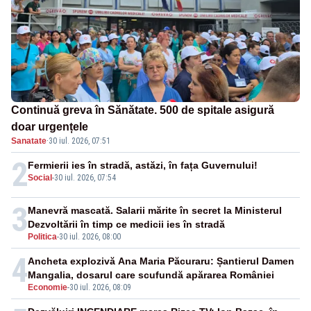
Continuă greva în Sănătate. 500 de spitale asigură
doar urgențele
Sanatate
·
30 iul. 2026, 07:51
2
Fermierii ies în stradă, astăzi, în fața Guvernului!
Social
-
30 iul. 2026, 07:54
3
Manevră mascată. Salarii mărite în secret la Ministerul
Dezvoltării în timp ce medicii ies în stradă
Politica
-
30 iul. 2026, 08:00
4
Ancheta explozivă Ana Maria Păcuraru: Șantierul Damen
Mangalia, dosarul care scufundă apărarea României
Economie
-
30 iul. 2026, 08:09