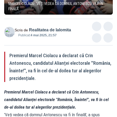
MARCEL CIOLACU: 'VEȚI VEDEA CĂ DOMNUL ANTONESCU VA FI ÎN
FINALĂ'
Realitatea de Ialomita
Scris de
Publicat:
4 mai 2025, 21:57
Premierul Marcel Ciolacu a declarat că Crin
Antonescu, candidatul Alianței electorale ''România,
Înainte!'', va fi în cel de-al doilea tur al alegerilor
prezidențiale.
Premierul Marcel Ciolacu a declarat că Crin Antonescu,
candidatul Alianței electorale ''România, Înainte!'', va fi în cel
de-al doilea tur al alegerilor prezidențiale.
'Veți vedea că domnul Antonescu va fi în finală', a spus