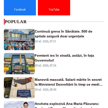
Facebook
YouTube
POPULAR
Continuă greva în Sănătate. 500 de
spitale asigură doar urgențele
30 iul. 2026, 07:51
Fermierii ies în stradă, astăzi, în fața
Guvernului!
30 iul. 2026, 07:54
Manevră mascată. Salarii mărite în secret
la Ministerul Dezvoltării în timp ce medicii
ies în stradă
30 iul. 2026, 08:00
Ancheta explozivă Ana Maria Păcuraru: