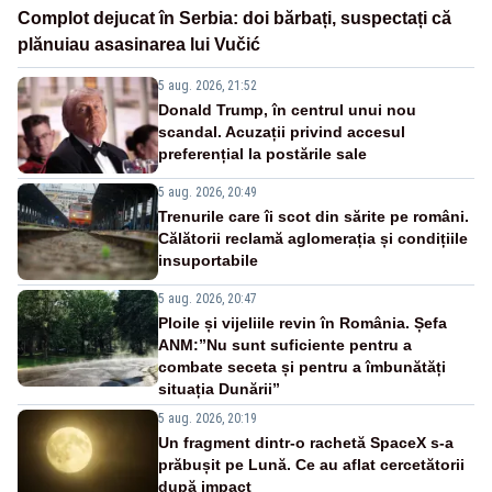
Complot dejucat în Serbia: doi bărbați, suspectați că
plănuiau asasinarea lui Vučić
5 aug. 2026, 21:52
Donald Trump, în centrul unui nou
scandal. Acuzații privind accesul
preferențial la postările sale
5 aug. 2026, 20:49
Trenurile care îi scot din sărite pe români.
Călătorii reclamă aglomerația și condițiile
insuportabile
5 aug. 2026, 20:47
Ploile și vijeliile revin în România. Șefa
ANM:”Nu sunt suficiente pentru a
combate seceta și pentru a îmbunătăți
situația Dunării”
5 aug. 2026, 20:19
Un fragment dintr-o rachetă SpaceX s-a
prăbușit pe Lună. Ce au aflat cercetătorii
după impact