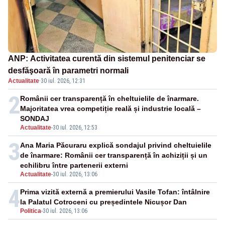
ANP: Activitatea curentă din sistemul penitenciar se
desfăşoară în parametri normali
Actualitate
·
30 iul. 2026, 12:31
2
Românii cer transparență în cheltuielile de înarmare.
Majoritatea vrea competiție reală și industrie locală –
SONDAJ
Actualitate
-
30 iul. 2026, 12:53
3
Ana Maria Păcuraru explică sondajul privind cheltuielile
de înarmare: Românii cer transparență în achiziții și un
echilibru între partenerii externi
Actualitate
-
30 iul. 2026, 13:06
4
Prima vizită externă a premierului Vasile Tofan: întâlnire
la Palatul Cotroceni cu președintele Nicușor Dan
Politica
-
30 iul. 2026, 13:06