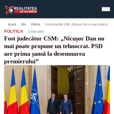
Acasă
Știri
Politica
Fost judecător CSM: „Nicușor Dan nu mai poate propune un tehnocrat. PSD are prima șansă la desemnarea premierului”
·
POLITICA
2 min citire
Fost judecător CSM: „Nicușor Dan nu
mai poate propune un tehnocrat. PSD
are prima șansă la desemnarea
premierului”