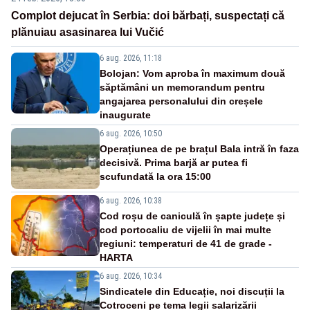
Complot dejucat în Serbia: doi bărbați, suspectați că
plănuiau asasinarea lui Vučić
6 aug. 2026, 11:18
Bolojan: Vom aproba în maximum două
săptămâni un memorandum pentru
angajarea personalului din creșele
inaugurate
6 aug. 2026, 10:50
Operațiunea de pe brațul Bala intră în faza
decisivă. Prima barjă ar putea fi
scufundată la ora 15:00
6 aug. 2026, 10:38
Cod roșu de caniculă în șapte județe și
cod portocaliu de vijelii în mai multe
regiuni: temperaturi de 41 de grade -
HARTA
6 aug. 2026, 10:34
Sindicatele din Educație, noi discuții la
Cotroceni pe tema legii salarizării