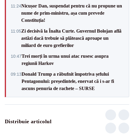
Nicușor Dan, suspendat pentru că nu propune un
11:24
nume de prim-ministru, așa cum prevede
Constituția!
Zi decisivă la Înalta Curte. Guvernul Bolojan află
11:05
astăzi dacă trebuie să plătească aproape un
miliard de euro grefierilor
Trei morți în urma unui atac rusesc asupra
10:47
regiunii Harkov
Donald Trump a răbufnit împotriva șefului
09:13
Pentagonului: președintele, enervat că i s-ar fi
ascuns penuria de rachete – SURSE
Distribuie articolul