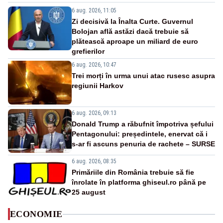
6 aug. 2026, 11:05
Zi decisivă la Înalta Curte. Guvernul
Bolojan află astăzi dacă trebuie să
plătească aproape un miliard de euro
grefierilor
6 aug. 2026, 10:47
Trei morți în urma unui atac rusesc asupra
regiunii Harkov
6 aug. 2026, 09:13
Donald Trump a răbufnit împotriva șefului
Pentagonului: președintele, enervat că i
s-ar fi ascuns penuria de rachete – SURSE
6 aug. 2026, 08:35
Primăriile din România trebuie să fie
înrolate în platforma ghiseul.ro până pe
25 august
ECONOMIE