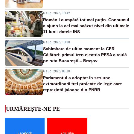
6 aug. 2026, 10:42
Românii cumpără tot mai puțin. Consumul
a ajuns la cel mai scăzut nivel din ultimele
11 luni: datele INS
6 aug. 2026, 10:38
Schimbare de ultim moment la CFR
Călători: primul tren electric PESA circulă
pe ruta București – Brașov
6 aug. 2026, 08:28
Parlamentul a adoptat în sesiune
extraordinară trei proiecte de lege care
reprezintă jaloane din PNRR
URMĂREȘTE-NE PE
Facebook
YouTube