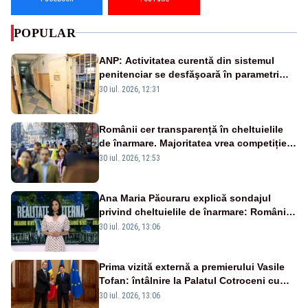
POPULAR
ANP: Activitatea curentă din sistemul
penitenciar se desfăşoară în parametri
normali
30 iul. 2026, 12:31
Românii cer transparență în cheltuielile
de înarmare. Majoritatea vrea competiție
reală și industrie locală – SONDAJ
30 iul. 2026, 12:53
Ana Maria Păcuraru explică sondajul
privind cheltuielile de înarmare: Românii
cer transparență în achiziții și un echilibru
30 iul. 2026, 13:06
între partenerii externi
Prima vizită externă a premierului Vasile
Tofan: întâlnire la Palatul Cotroceni cu
președintele Nicușor Dan
30 iul. 2026, 13:06