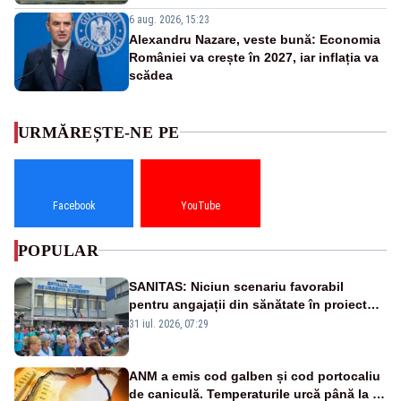
6 aug. 2026, 15:23
Alexandru Nazare, veste bună: Economia
României va crește în 2027, iar inflația va
scădea
URMĂREȘTE-NE PE
Facebook
YouTube
POPULAR
SANITAS: Niciun scenariu favorabil
pentru angajații din sănătate în proiectul
Legii salarizării
31 iul. 2026, 07:29
ANM a emis cod galben și cod portocaliu
de caniculă. Temperaturile urcă până la 38