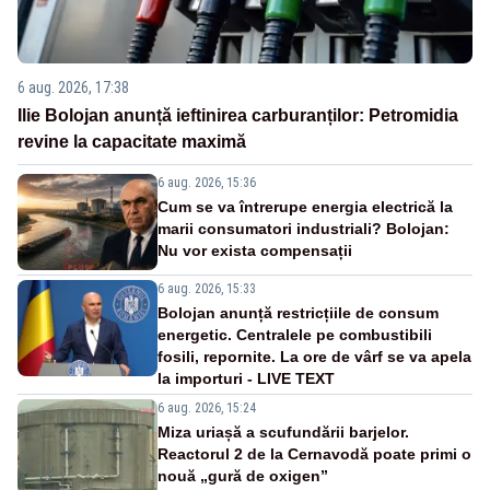
6 aug. 2026, 17:38
Ilie Bolojan anunță ieftinirea carburanților: Petromidia
revine la capacitate maximă
6 aug. 2026, 15:36
Cum se va întrerupe energia electrică la
marii consumatori industriali? Bolojan:
Nu vor exista compensații
6 aug. 2026, 15:33
Bolojan anunță restricțiile de consum
energetic. Centralele pe combustibili
fosili, repornite. La ore de vârf se va apela
la importuri - LIVE TEXT
6 aug. 2026, 15:24
Miza uriașă a scufundării barjelor.
Reactorul 2 de la Cernavodă poate primi o
nouă „gură de oxigen”