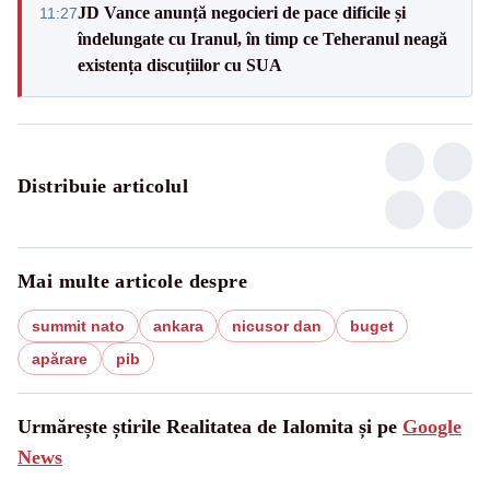
JD Vance anunță negocieri de pace dificile și
11:27
îndelungate cu Iranul, în timp ce Teheranul neagă
existența discuțiilor cu SUA
Distribuie articolul
Mai multe articole despre
summit nato
ankara
nicusor dan
buget
apărare
pib
Urmărește știrile Realitatea de Ialomita și pe
Google
News