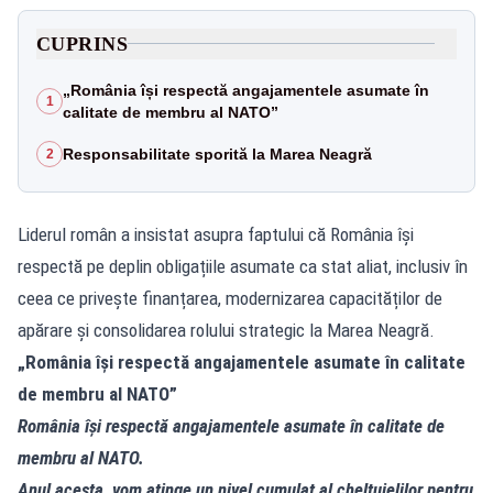
CUPRINS
„România își respectă angajamentele asumate în
1
calitate de membru al NATO”
Responsabilitate sporită la Marea Neagră
2
Liderul român a insistat asupra faptului că România își
respectă pe deplin obligațiile asumate ca stat aliat, inclusiv în
ceea ce privește finanțarea, modernizarea capacităților de
apărare și consolidarea rolului strategic la Marea Neagră.
„România își respectă angajamentele asumate în calitate
de membru al NATO”
România își respectă angajamentele asumate în calitate de
membru al NATO.
Anul acesta, vom atinge un nivel cumulat al cheltuielilor pentru