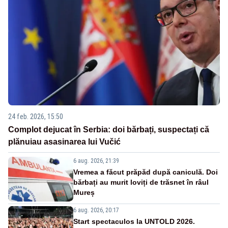
24 feb. 2026, 15:50
Complot dejucat în Serbia: doi bărbați, suspectați că
plănuiau asasinarea lui Vučić
6 aug. 2026, 21:39
Vremea a făcut prăpăd după caniculă. Doi
bărbați au murit loviți de trăsnet în râul
Mureș
6 aug. 2026, 20:17
Start spectaculos la UNTOLD 2026.