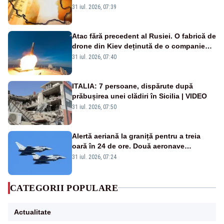
de grade, iar nopțile devin tropicale
31 iul. 2026, 07:39
Atac fără precedent al Rusiei. O fabrică de
drone din Kiev deținută de o companie
americană, distrusă de o rachetă
31 iul. 2026, 07:40
rusească
ITALIA: 7 persoane, dispărute după
prăbușirea unei clădiri în Sicilia | VIDEO
31 iul. 2026, 07:50
Alertă aeriană la graniță pentru a treia
oară în 24 de ore. Două aeronave
Eurofighter britanice au fost ridicate de la
31 iul. 2026, 07:24
sol
CATEGORII POPULARE
Actualitate