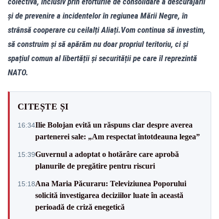
colectivă, inclusiv prin eforturile de consolidare a descurajării
și de prevenire a incidentelor în regiunea Mării Negre, în
strânsă cooperare cu ceilalți Aliați.Vom continua să investim,
să construim și să apărăm nu doar propriul teritoriu, ci și
spațiul comun al libertății și securității pe care îl reprezintă
NATO.
CITEȘTE ȘI
Ilie Bolojan evită un răspuns clar despre averea
16:34
partenerei sale: „Am respectat întotdeauna legea”
Guvernul a adoptat o hotărâre care aprobă
15:39
planurile de pregătire pentru riscuri
Ana Maria Păcuraru: Televiziunea Poporului
15:18
solicită investigarea deciziilor luate în această
perioadă de criză enegetică