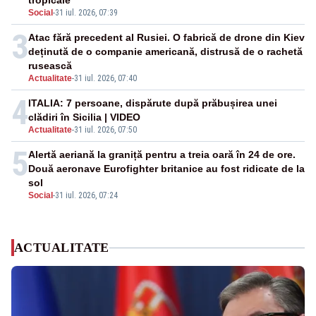
tropicale
Social
-
31 iul. 2026, 07:39
3
Atac fără precedent al Rusiei. O fabrică de drone din Kiev
deținută de o companie americană, distrusă de o rachetă
rusească
Actualitate
-
31 iul. 2026, 07:40
4
ITALIA: 7 persoane, dispărute după prăbușirea unei
clădiri în Sicilia | VIDEO
Actualitate
-
31 iul. 2026, 07:50
5
Alertă aeriană la graniță pentru a treia oară în 24 de ore.
Două aeronave Eurofighter britanice au fost ridicate de la
sol
Social
-
31 iul. 2026, 07:24
ACTUALITATE