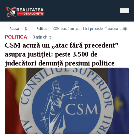
Acasă
Știri
Politica
CSM acuză un „atac fără precedent” asupra justiției: peste 3.500 de judecători denunță presiuni politice
·
POLITICA
3 min citire
CSM acuză un „atac fără precedent”
asupra justiției: peste 3.500 de
judecători denunță presiuni politice