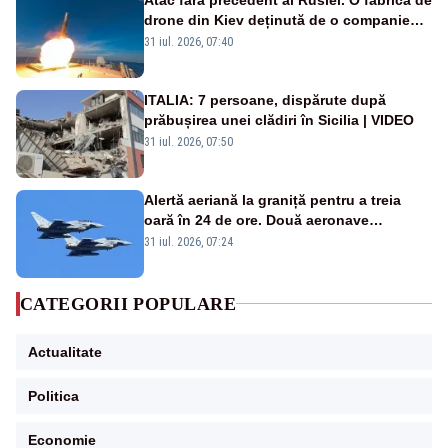
drone din Kiev deținută de o companie
americană, distrusă de o rachetă
31 iul. 2026, 07:40
rusească
ITALIA: 7 persoane, dispărute după
prăbușirea unei clădiri în Sicilia | VIDEO
31 iul. 2026, 07:50
Alertă aeriană la graniță pentru a treia
oară în 24 de ore. Două aeronave
Eurofighter britanice au fost ridicate de la
31 iul. 2026, 07:24
sol
CATEGORII POPULARE
Actualitate
Politica
Economie