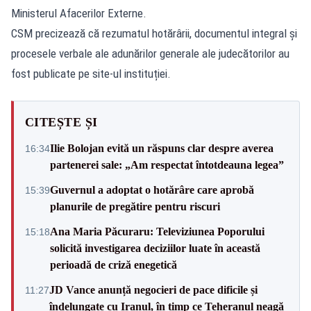
Ministerul Afacerilor Externe.
CSM precizează că rezumatul hotărârii, documentul integral și
procesele verbale ale adunărilor generale ale judecătorilor au
fost publicate pe site-ul instituției.
CITEȘTE ȘI
Ilie Bolojan evită un răspuns clar despre averea
16:34
partenerei sale: „Am respectat întotdeauna legea”
Guvernul a adoptat o hotărâre care aprobă
15:39
planurile de pregătire pentru riscuri
Ana Maria Păcuraru: Televiziunea Poporului
15:18
solicită investigarea deciziilor luate în această
perioadă de criză enegetică
JD Vance anunță negocieri de pace dificile și
11:27
îndelungate cu Iranul, în timp ce Teheranul neagă