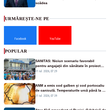
scădea
URMĂREȘTE-NE PE
Facebook
YouTube
POPULAR
SANITAS: Niciun scenariu favorabil
pentru angajații din sănătate în proiectul
Legii salarizării
31 iul. 2026, 07:29
ANM a emis cod galben și cod portocaliu
de caniculă. Temperaturile urcă până la 38
de grade, iar nopțile devin tropicale
31 iul. 2026, 07:39
Atac fără precedent al Rusiei. O fabrică de