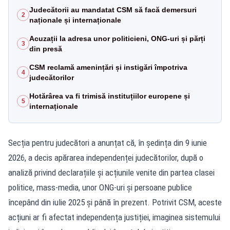
Judecătorii au mandatat CSM să facă demersuri
2
naționale și internaționale
Acuzații la adresa unor politicieni, ONG-uri și părți
3
din presă
CSM reclamă amenințări și instigări împotriva
4
judecătorilor
Hotărârea va fi trimisă instituțiilor europene și
5
internaționale
Secția pentru judecători a anunțat că, în ședința din 9 iunie
2026, a decis apărarea independenței judecătorilor, după o
analiză privind declarațiile și acțiunile venite din partea clasei
politice, mass-media, unor ONG-uri și persoane publice
începând din iulie 2025 și până în prezent. Potrivit CSM, aceste
acțiuni ar fi afectat independența justiției, imaginea sistemului