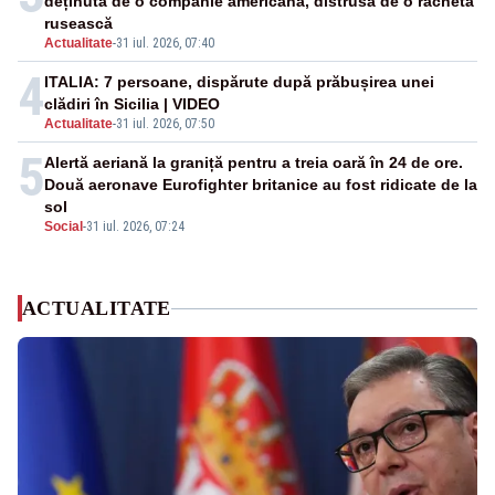
deținută de o companie americană, distrusă de o rachetă
rusească
Actualitate
-
31 iul. 2026, 07:40
4
ITALIA: 7 persoane, dispărute după prăbușirea unei
clădiri în Sicilia | VIDEO
Actualitate
-
31 iul. 2026, 07:50
5
Alertă aeriană la graniță pentru a treia oară în 24 de ore.
Două aeronave Eurofighter britanice au fost ridicate de la
sol
Social
-
31 iul. 2026, 07:24
ACTUALITATE