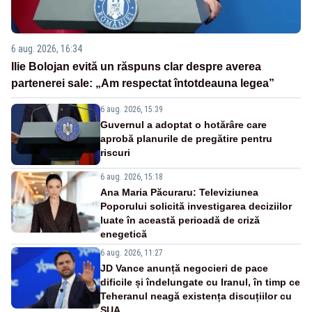
6 aug. 2026, 16:34
Ilie Bolojan evită un răspuns clar despre averea
partenerei sale: „Am respectat întotdeauna legea”
6 aug. 2026, 15:39
Guvernul a adoptat o hotărâre care
aprobă planurile de pregătire pentru
riscuri
6 aug. 2026, 15:18
Ana Maria Păcuraru: Televiziunea
Poporului solicită investigarea deciziilor
luate în această perioadă de criză
enegetică
6 aug. 2026, 11:27
JD Vance anunță negocieri de pace
dificile și îndelungate cu Iranul, în timp ce
Teheranul neagă existența discuțiilor cu
SUA