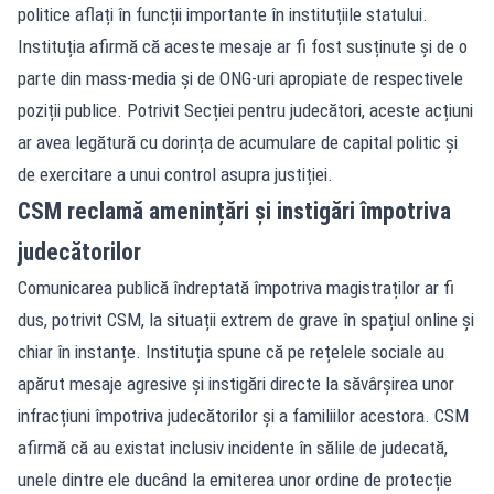
politice aflați în funcții importante în instituțiile statului.
Instituția afirmă că aceste mesaje ar fi fost susținute și de o
parte din mass-media și de ONG-uri apropiate de respectivele
poziții publice. Potrivit Secției pentru judecători, aceste acțiuni
ar avea legătură cu dorința de acumulare de capital politic și
de exercitare a unui control asupra justiției.
CSM reclamă amenințări și instigări împotriva
judecătorilor
Comunicarea publică îndreptată împotriva magistraților ar fi
dus, potrivit CSM, la situații extrem de grave în spațiul online și
chiar în instanțe. Instituția spune că pe rețelele sociale au
apărut mesaje agresive și instigări directe la săvârșirea unor
infracțiuni împotriva judecătorilor și a familiilor acestora. CSM
afirmă că au existat inclusiv incidente în sălile de judecată,
unele dintre ele ducând la emiterea unor ordine de protecție