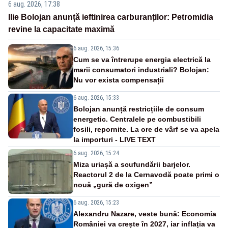
6 aug. 2026, 17:38
Ilie Bolojan anunță ieftinirea carburanților: Petromidia
revine la capacitate maximă
6 aug. 2026, 15:36
Cum se va întrerupe energia electrică la
marii consumatori industriali? Bolojan:
Nu vor exista compensații
6 aug. 2026, 15:33
Bolojan anunță restricțiile de consum
energetic. Centralele pe combustibili
fosili, repornite. La ore de vârf se va apela
la importuri - LIVE TEXT
6 aug. 2026, 15:24
Miza uriașă a scufundării barjelor.
Reactorul 2 de la Cernavodă poate primi o
nouă „gură de oxigen”
6 aug. 2026, 15:23
Alexandru Nazare, veste bună: Economia
României va crește în 2027, iar inflația va