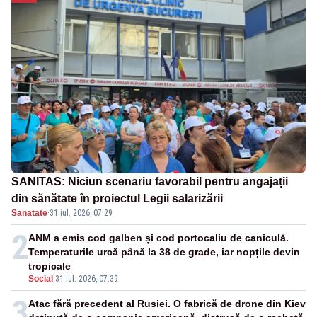
SANITAS: Niciun scenariu favorabil pentru angajații
din sănătate în proiectul Legii salarizării
Sanatate
·
31 iul. 2026, 07:29
2
ANM a emis cod galben și cod portocaliu de caniculă.
Temperaturile urcă până la 38 de grade, iar nopțile devin
tropicale
Social
-
31 iul. 2026, 07:39
3
Atac fără precedent al Rusiei. O fabrică de drone din Kiev