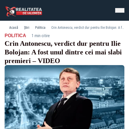
Acasă
Știri
Politica
Crin Antonescu, verdict dur pentru Ilie Bolojan: A fost unul dintre cei mai slabi premieri – VIDEO
·
POLITICA
1 min citire
Crin Antonescu, verdict dur pentru Ilie
Bolojan: A fost unul dintre cei mai slabi
premieri – VIDEO