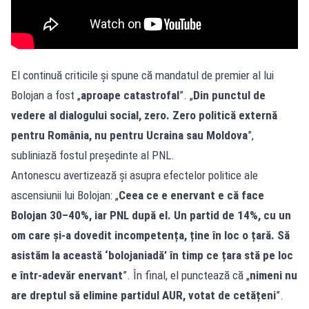
El continuă criticile și spune că mandatul de premier al lui
Bolojan a fost „
aproape catastrofal
”. „
Din punctul de
vedere al dialogului social, zero. Zero politică externă
pentru România, nu pentru Ucraina sau Moldova
”,
subliniază fostul președinte al PNL.
Antonescu avertizează și asupra efectelor politice ale
ascensiunii lui Bolojan: „
Ceea ce e enervant e că face
Bolojan 30–40%, iar PNL după el. Un partid de 14%, cu un
om care și‑a dovedit incompetența, ține în loc o țară. Să
asistăm la această ‘bolojaniadă’ în timp ce țara stă pe loc
e într‑adevăr enervant
”. În final, el punctează că „
nimeni nu
are dreptul să elimine partidul AUR, votat de cetățeni
”.