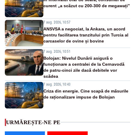
curent „a scăzut cu 200-300 de megawați”
7 aug. 2026, 10:57
ANSVSA a negociat, la Ankara, un acord
pentru facilitarea tranzitului prin Turcia al
carcaselor de ovine și bovine
7 aug. 2026, 10:51
Bolojan: Nivelul Dunării asigură o
funcționare a centralei de la Cernavodă
de patru-cinci zile dacă debitele vor
scădea
7 aug. 2026, 10:43
Criza din energie. Cine scapă de măsurile
de raționalizare impuse de Bolojan
URMĂREȘTE-NE PE