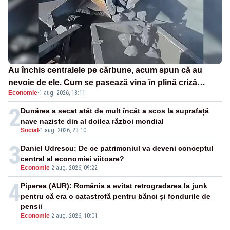
Au închis centralele pe cărbune, acum spun că au
nevoie de ele. Cum se pasează vina în plină criză
Economie
·
1 aug. 2026, 18:11
energetică
2
Dunărea a secat atât de mult încât a scos la suprafață
nave naziste din al doilea război mondial
Social
-
1 aug. 2026, 23:10
3
Daniel Udrescu: De ce patrimoniul va deveni conceptul
central al economiei viitoare?
Economie
-
2 aug. 2026, 09:22
4
Piperea (AUR): România a evitat retrogradarea la junk
pentru că era o catastrofă pentru bănci și fondurile de
pensii
Economie
-
2 aug. 2026, 10:01