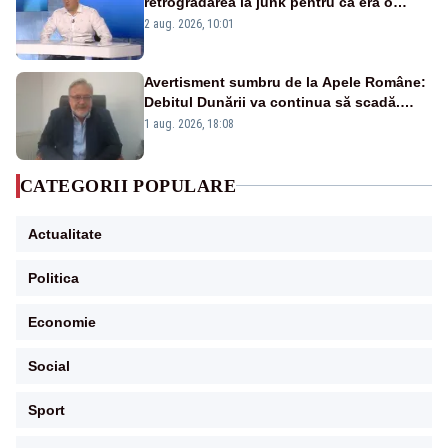
retrogradarea la junk pentru că era o
catastrofă pentru bănci și fondurile de
2 aug. 2026, 10:01
pensii
Avertisment sumbru de la Apele Române:
Debitul Dunării va continua să scadă.
Cernavodă s-ar putea închide în 4 zile
1 aug. 2026, 18:08
CATEGORII POPULARE
Actualitate
Politica
Economie
Social
Sport