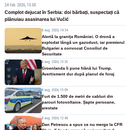
24 feb. 2026, 15:50
Complot dejucat în Serbia: doi bărbați, suspectați că
plănuiau asasinarea lui Vučić
8 aug. 2026, 14:34
Alertă la granița României. O dronă a
explodat lângă un gazoduct, iar premierul
Bulgariei a convocat Consiliul de
Securitate
8 aug. 2026, 13:35
Groenlanda îi pune frână lui Trump.
Avertisment dur după planul de foraj
8 aug. 2026, 13:09
Furt de 1.500 de metri de cabluri din
parcuri fotovoltaice. Șapte persoane,
arestate
8 aug. 2026, 12:46
Dan Petrescu a spus ce nu merge la CFR