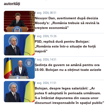
autorități
8 aug. 2026, 08:51
Nicușor Dan, avertisment după decizia
Moody’s: „România trebuie să revină la
creștere economică”
7 aug. 2026, 15:26
PSD, replică dură pentru Bolojan:
„România este într-o situație de forță
majoră”
7 aug. 2026, 14:51
Ședința de guvern se amână pentru ora
15:00. Bolojan nu a obținut toate avizele
7 aug. 2026, 11:51
Bolojan, despre legea salarizării: „Ar
putea fi adoptată în perioada următoare.
S-a întârziat depunerea din cauza unor
discursuri iresponsabile în spaţiul public”