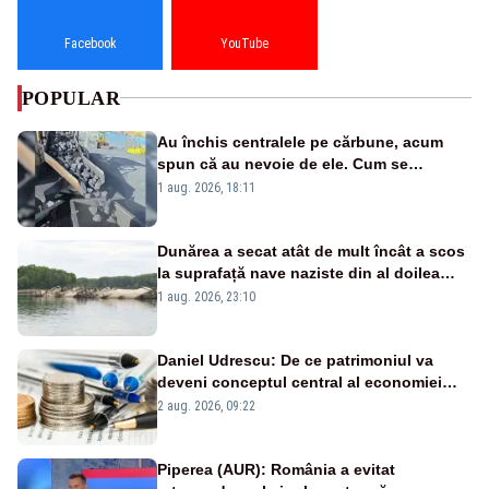
Facebook
YouTube
POPULAR
Au închis centralele pe cărbune, acum
spun că au nevoie de ele. Cum se
pasează vina în plină criză energetică
1 aug. 2026, 18:11
Dunărea a secat atât de mult încât a scos
la suprafață nave naziste din al doilea
război mondial
1 aug. 2026, 23:10
Daniel Udrescu: De ce patrimoniul va
deveni conceptul central al economiei
viitoare?
2 aug. 2026, 09:22
Piperea (AUR): România a evitat