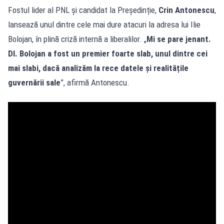
Fostul lider al PNL și candidat la Președinție,
Crin Antonescu
,
lansează unul dintre cele mai dure atacuri la adresa lui Ilie
Bolojan, în plină criză internă a liberalilor. „
Mi se pare jenant.
Dl. Bolojan a fost un premier foarte slab, unul dintre cei
mai slabi, dacă analizăm la rece datele și realitățile
guvernării sale
”, afirmă Antonescu.