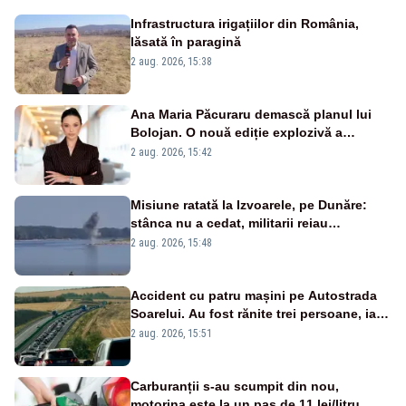
Infrastructura irigațiilor din România,
lăsată în paragină
2 aug. 2026, 15:38
Ana Maria Păcuraru demască planul lui
Bolojan. O nouă ediție explozivă a
emisiunii „Miza Zilei” la Realitatea PLUS
2 aug. 2026, 15:42
Misiune ratată la Izvoarele, pe Dunăre:
stânca nu a cedat, militarii reiau
detonările luni – VIDEO
2 aug. 2026, 15:48
Accident cu patru mașini pe Autostrada
Soarelui. Au fost rănite trei persoane, iar
traficul se desfășoară cu dificultate
2 aug. 2026, 15:51
Carburanții s-au scumpit din nou,
motorina este la un pas de 11 lei/litru