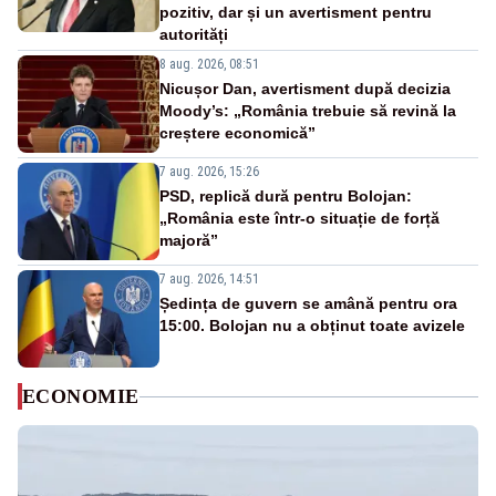
pozitiv, dar și un avertisment pentru
autorități
8 aug. 2026, 08:51
Nicușor Dan, avertisment după decizia
Moody’s: „România trebuie să revină la
creștere economică”
7 aug. 2026, 15:26
PSD, replică dură pentru Bolojan:
„România este într-o situație de forță
majoră”
7 aug. 2026, 14:51
Ședința de guvern se amână pentru ora
15:00. Bolojan nu a obținut toate avizele
ECONOMIE