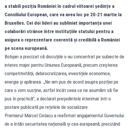
a stabili poziția României în cadrul viitoarei ședințe a
Consiliului European, care va avea loc pe 20-21 martie la
Bruxelles. Cei doi lideri au subliniat importanța unei
colaborări strânse între instituțiile statului pentru a
asigura o reprezentare coerentă și credibilă a României
pe scena europeană.
Bolojan a precizat că discuțiile s-au concentrat pe subiecte de
interes major pentru Uniunea Europeană, precum creșterea
competitivității, debirocratizarea, investițiile economice,
energia și apărarea. „Ne-am pus de acord asupra poziției pe
care o vom susține, astfel încât ceea ce ne asumăm să fie
pus în practică”, a declarat președintele interimar într-o
postare publicată pe rețelele de socializare.
Premierul Marcel Ciolacu a reafirmat angajamentul Guvernului
de a întări securitatea națională și cea europeană, precizând