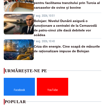
pentru facilitarea tranzitului prin Turcia al
carcaselor de ovine și bovine
7 aug. 2026, 10:51
Bolojan: Nivelul Dunării asigură o
funcționare a centralei de la Cernavodă
de patru-cinci zile dacă debitele vor
scădea
7 aug. 2026, 10:43
Criza din energie. Cine scapă de măsurile
de raționalizare impuse de Bolojan
URMĂREȘTE-NE PE
Facebook
YouTube
POPULAR