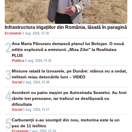
Infrastructura irigațiilor din România, lăsată în paragină
Economie
·
2 aug. 2026, 15:38
2
Ana Maria Păcuraru demască planul lui Bolojan. O nouă
ediție explozivă a emisiunii „Miza Zilei” la Realitatea
PLUS
Politica
-
2 aug. 2026, 15:42
3
Misiune ratată la Izvoarele, pe Dunăre: stânca nu a cedat,
militarii reiau detonările luni – VIDEO
Social
-
2 aug. 2026, 15:48
4
Accident cu patru mașini pe Autostrada Soarelui. Au fost
rănite trei persoane, iar traficul se desfășoară cu
dificultate
Social
-
2 aug. 2026, 15:51
5
Carburanții s-au scumpit din nou, motorina este la un
pas de 11 lei/litru
Economie
-
2 aug. 2026, 15:36