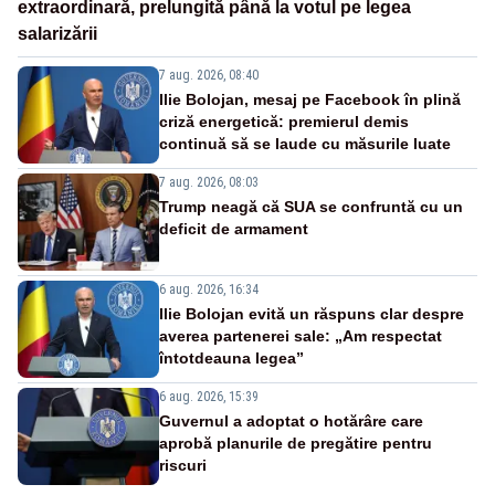
extraordinară, prelungită până la votul pe legea
salarizării
7 aug. 2026, 08:40
Ilie Bolojan, mesaj pe Facebook în plină
criză energetică: premierul demis
continuă să se laude cu măsurile luate
7 aug. 2026, 08:03
Trump neagă că SUA se confruntă cu un
deficit de armament
6 aug. 2026, 16:34
Ilie Bolojan evită un răspuns clar despre
averea partenerei sale: „Am respectat
întotdeauna legea”
6 aug. 2026, 15:39
Guvernul a adoptat o hotărâre care
aprobă planurile de pregătire pentru
riscuri