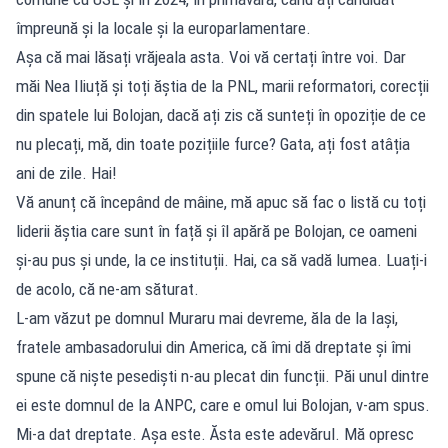
împreună și la locale și la europarlamentare.
Așa că mai lăsați vrăjeala asta. Voi vă certați între voi. Dar
măi Nea Iliuță și toți ăștia de la PNL, marii reformatori, corecții
din spatele lui Bolojan, dacă ați zis că sunteți în opoziție de ce
nu plecați, mă, din toate pozițiile furce? Gata, ați fost atâția
ani de zile. Hai!
Vă anunț că începând de mâine, mă apuc să fac o listă cu toți
liderii ăștia care sunt în față și îl apără pe Bolojan, ce oameni
și-au pus și unde, la ce instituții. Hai, ca să vadă lumea. Luați-i
de acolo, că ne-am săturat.
L-am văzut pe domnul Muraru mai devreme, ăla de la Iași,
fratele ambasadorului din America, că îmi dă dreptate și îmi
spune că niște pesediști n-au plecat din funcții. Păi unul dintre
ei este domnul de la ANPC, care e omul lui Bolojan, v-am spus.
Mi-a dat dreptate. Așa este. Ăsta este adevărul. Mă opresc