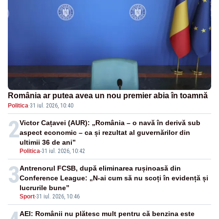
România ar putea avea un nou premier abia în toamnă
Politica
·
31 iul. 2026, 10:40
2
Victor Cațavei (AUR): „România – o navă în derivă sub
aspect economic – ca și rezultat al guvernărilor din
ultimii 36 de ani”
Politica
-
31 iul. 2026, 10:42
3
Antrenorul FCSB, după eliminarea rușinoasă din
Conference League: „N-ai cum să nu scoți în evidență și
lucrurile bune”
Sport
-
31 iul. 2026, 10:46
AEI: Românii nu plătesc mult pentru că benzina este