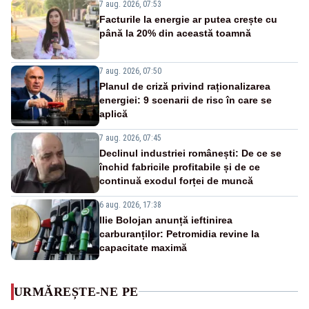
7 aug. 2026, 07:53
Facturile la energie ar putea crește cu
până la 20% din această toamnă
7 aug. 2026, 07:50
Planul de criză privind raționalizarea
energiei: 9 scenarii de risc în care se
aplică
7 aug. 2026, 07:45
Declinul industriei românești: De ce se
închid fabricile profitabile și de ce
continuă exodul forței de muncă
6 aug. 2026, 17:38
Ilie Bolojan anunță ieftinirea
carburanților: Petromidia revine la
capacitate maximă
URMĂREȘTE-NE PE