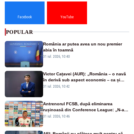
Facebook
YouTube
POPULAR
România ar putea avea un nou premier
abia în toamnă
31 iul. 2026, 10:40
Victor Cațavei (AUR): „România – o navă
în derivă sub aspect economic – ca și
rezultat al guvernărilor din ultimii 36 de
31 iul. 2026, 10:42
ani”
Antrenorul FCSB, după eliminarea
rușinoasă din Conference League: „N-ai
cum să nu scoți în evidență și lucrurile
31 iul. 2026, 10:46
bune”
AEI: Românii nu plătesc mult pentru că