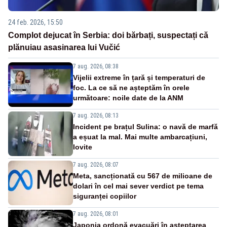
24 feb. 2026, 15:50
Complot dejucat în Serbia: doi bărbați, suspectați că
plănuiau asasinarea lui Vučić
7 aug. 2026, 08:38
Vijelii extreme în țară și temperaturi de
foc. La ce să ne așteptăm în orele
următoare: noile date de la ANM
7 aug. 2026, 08:13
Incident pe brațul Sulina: o navă de marfă
a eșuat la mal. Mai multe ambarcațiuni,
lovite
7 aug. 2026, 08:07
Meta, sancționată cu 567 de milioane de
dolari în cel mai sever verdict pe tema
siguranței copiilor
7 aug. 2026, 08:01
Japonia ordonă evacuări în așteptarea