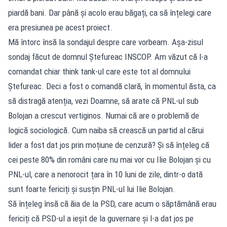
piardă bani. Dar până și acolo erau băgați, ca să înțelegi care
era presiunea pe acest proiect.
Mă întorc însă la sondajul despre care vorbeam. Așa-zisul
sondaj făcut de domnul Ștefureac INSCOP. Am văzut că l-a
comandat chiar think tank-ul care este tot al domnului
Ștefureac. Deci a fost o comandă clară, în momentul ăsta, ca
să distragă atenția, vezi Doamne, să arate că PNL-ul sub
Bolojan a crescut vertiginos. Numai că are o problemă de
logică sociologică. Cum naiba să crească un partid al cărui
lider a fost dat jos prin moțiune de cenzură? Și să înțeleg că
cei peste 80% din români care nu mai vor cu Ilie Bolojan și cu
PNL-ul, care a nenorocit țara în 10 luni de zile, dintr-o dată
sunt foarte fericiți și susțin PNL-ul lui Ilie Bolojan.
Să înțeleg însă că ăia de la PSD, care acum o săptămână erau
fericiți că PSD-ul a ieșit de la guvernare și l-a dat jos pe