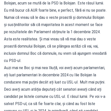
Bolojan, acum se mută de la PSD la Bolojan. Este râsul lumii.
Eu mă bucur că AUR foarte bine, e perfect, fără ei nu se poate.
Numai că vreau să le dau o veste proastă și domnului Bolojan
și susținătorilor săi că majoritatea în acest moment se face
pe rezultatele din Parlament obținute la 1 decembrie 2024.
Asta este realitatea. Și mai vreau să vă mai dau o veste
proastă domnului Bolojan, că se plângea astăzi că vai, vai,
inclusiv domnul Boc că domnule, nu vrem să ajungem vreodată
cu PSD-ul.
Auzi mai ne Boc și mai nea Iliuță, voi aveți acum parlamentari,
ați luat parlamentari în decembrie 2024 cu Ilie Bolojan la
conducere mai puțini decât ați luat cu USL-ul. Mult mai puțini.
Deci aveți acum atâția deputați cât senatori aveați când ați
candidat pe listele comune cu USL-ul. E râsul lumii. Pe voi v-a
salvat PSD-ul, ca să fie foarte clar, și când au fost liste
comune cu USL și în 2024, în primăvară, când ați candidat