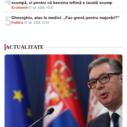
4
scumpă, ci pentru că benzina ieftină e taxată scump
Economie
-
31 iul. 2026, 10:47
5
Gheorghiu, atac la medici: „Fac grevă pentru majorări?”
Politica
-
31 iul. 2026, 10:35
ACTUALITATE