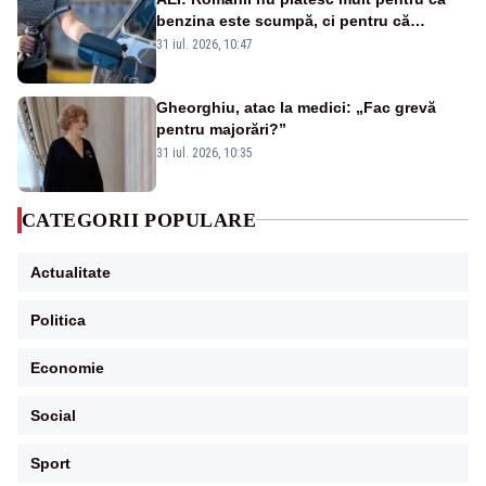
benzina este scumpă, ci pentru că
benzina ieftină e taxată scump
31 iul. 2026, 10:47
Gheorghiu, atac la medici: „Fac grevă
pentru majorări?”
31 iul. 2026, 10:35
CATEGORII POPULARE
Actualitate
Politica
Economie
Social
Sport