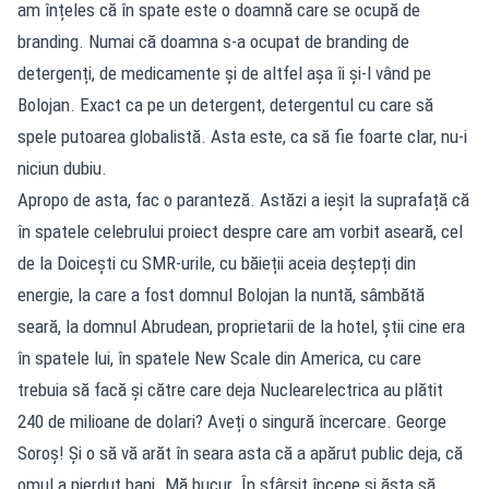
am înțeles că în spate este o doamnă care se ocupă de
branding. Numai că doamna s-a ocupat de branding de
detergenți, de medicamente și de altfel așa îi și-l vând pe
Bolojan. Exact ca pe un detergent, detergentul cu care să
spele putoarea globalistă. Asta este, ca să fie foarte clar, nu-i
niciun dubiu.
Apropo de asta, fac o paranteză. Astăzi a ieșit la suprafață că
în spatele celebrului proiect despre care am vorbit aseară, cel
de la Doicești cu SMR-urile, cu băieții aceia deștepți din
energie, la care a fost domnul Bolojan la nuntă, sâmbătă
seară, la domnul Abrudean, proprietarii de la hotel, știi cine era
în spatele lui, în spatele New Scale din America, cu care
trebuia să facă și către care deja Nuclearelectrica au plătit
240 de milioane de dolari? Aveți o singură încercare. George
Soroș! Și o să vă arăt în seara asta că a apărut public deja, că
omul a pierdut bani. Mă bucur. În sfârșit începe și ăsta să