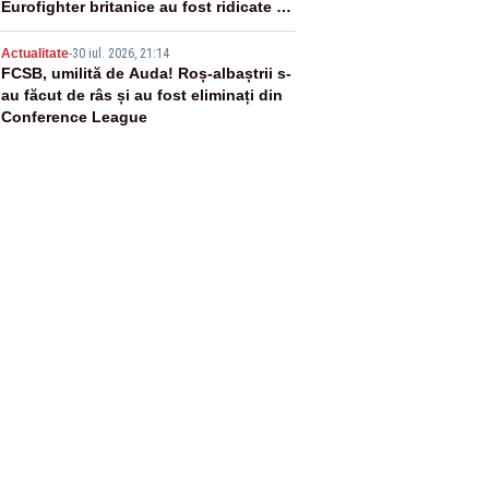
Eurofighter britanice au fost ridicate de
la sol
5
Actualitate
-
30 iul. 2026, 21:14
FCSB, umilită de Auda! Roș-albaștrii s-
au făcut de râs și au fost eliminați din
Conference League