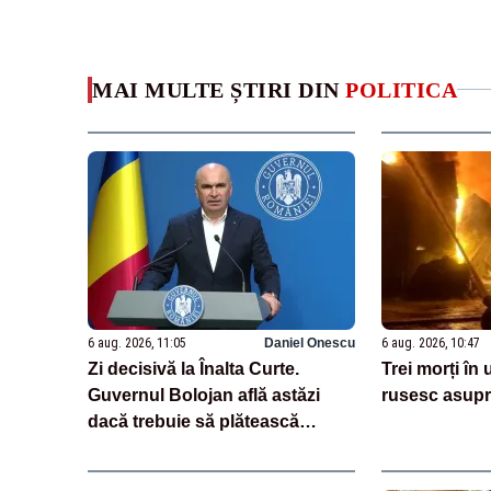
MAI MULTE ȘTIRI DIN
POLITICA
6 aug. 2026, 11:05
Daniel Onescu
6 aug. 2026, 10:47
Zi decisivă la Înalta Curte.
Trei morți în
Guvernul Bolojan află astăzi
rusesc asupr
dacă trebuie să plătească
aproape un miliard de euro
grefierilor