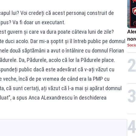
apul lui? Voi credeți că acest personaj construit de
pus? Va fi doar un executant.
st guvern și care va dura poate câteva luni de zile?
Aler
nor
 te duci acolo. Dar mi-a șoptit și îl întreb public pe domnul
Socia
de 
ele două săptămâni a avut o întâlnire cu domnul Florian
ădurele. Da, Pădurele, acolo că lor la Pădurele place.
pundeți public dacă este adevărat că v-ați văzut cu
 e veche, încă de pe vremea de când era la PMP cu
a, că sunt certați, ați văzut că l-a mai și apărat domnul
luat”, a spus Anca ALexandrescu în deschiderea