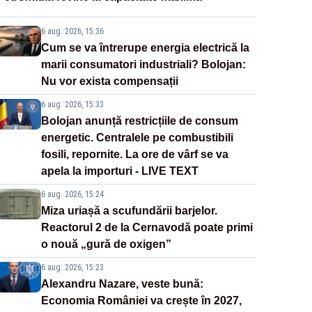
6 aug. 2026, 15:36
Cum se va întrerupe energia electrică la
marii consumatori industriali? Bolojan:
Nu vor exista compensații
6 aug. 2026, 15:33
Bolojan anunță restricțiile de consum
energetic. Centralele pe combustibili
fosili, repornite. La ore de vârf se va
apela la importuri - LIVE TEXT
6 aug. 2026, 15:24
Miza uriașă a scufundării barjelor.
Reactorul 2 de la Cernavodă poate primi
o nouă „gură de oxigen”
6 aug. 2026, 15:23
Alexandru Nazare, veste bună:
Economia României va crește în 2027,