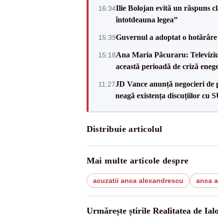
Ilie Bolojan evită un răspuns c
16:34
întotdeauna legea”
Guvernul a adoptat o hotărâre 
15:39
Ana Maria Păcuraru: Televiziune
15:18
această perioadă de criză enege
JD Vance anunță negocieri de pa
11:27
neagă existența discuțiilor cu 
Distribuie articolul
Mai multe articole despre
acuzatii anca alexandrescu
anca 
Urmărește știrile Realitatea de Ial