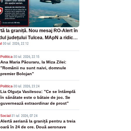
tă la graniță. Nou mesaj RO-Alert în
dul județului Tulcea. MApN a ridicat
l
·
30 iul. 2026, 22:12
la sol două avioane F-16
2
Politica
-
30 iul. 2026, 22:15
Ana Maria Păcuraru, la Miza Zilei:
”Românii nu sunt naivi, domnule
premier Bolojan”
3
Politica
-
30 iul. 2026, 23:24
Lia Olguța Vasilescu: ”Ce se întâmplă
în sănătate este o bătaie de joc. Se
guvernează extraordinar de prost”
4
Social
-
31 iul. 2026, 07:24
Alertă aeriană la graniță pentru a treia
oară în 24 de ore. Două aeronave