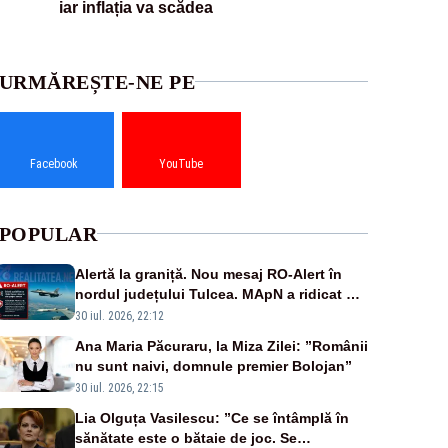
iar inflația va scădea
URMĂREȘTE-NE PE
Facebook
YouTube
POPULAR
Alertă la graniță. Nou mesaj RO-Alert în
nordul județului Tulcea. MApN a ridicat de
la sol două avioane F-16
30 iul. 2026, 22:12
Ana Maria Păcuraru, la Miza Zilei: ”Românii
nu sunt naivi, domnule premier Bolojan”
30 iul. 2026, 22:15
Lia Olguța Vasilescu: ”Ce se întâmplă în
sănătate este o bătaie de joc. Se