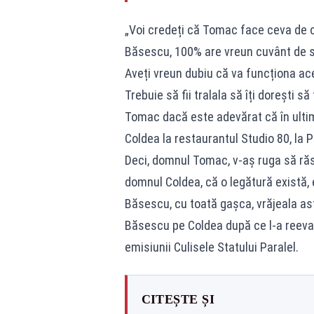
„Voi credeți că Tomac face ceva de c
Băsescu, 100% are vreun cuvânt de s
Aveți vreun dubiu că va funcționa ace
Trebuie să fii tralala să îți dorești să
Tomac dacă este adevărat că în ultim
Coldea la restaurantul Studio 80, la P
Deci, domnul Tomac, v-aș ruga să răs
domnul Coldea, că o legătură există,
Băsescu, cu toată gașca, vrăjeala ast
Băsescu pe Coldea după ce l-a reeva
emisiunii Culisele Statului Paralel.
CITEȘTE ȘI