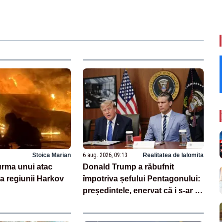
Stoica Marian
6 aug. 2026, 09:13
Realitatea de Ialomita
 urma unui atac
Donald Trump a răbufnit
a regiunii Harkov
împotriva șefului Pentagonului:
președintele, enervat că i s-ar fi
ascuns penuria de rachete –
SURSE