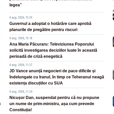
legea”
6 aug. 2026, 15:39
Guvernul a adoptat o hotărâre care aprobă
planurile de pregătire pentru riscuri
6 aug. 2026, 15:18
Ana Maria Păcuraru: Televiziunea Poporului
solicită investigarea deciziilor luate în această
perioadă de criză enegetică
6 aug. 2026, 11:27
JD Vance anunță negocieri de pace dificile și
îndelungate cu Iranul, în timp ce Teheranul neagă
existența discuțiilor cu SUA
6 aug. 2026, 11:24
Nicușor Dan, suspendat pentru că nu propune
c
un nume de prim-ministru, așa cum prevede
Constituția!