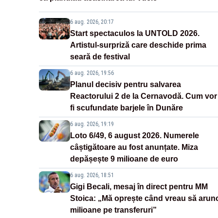
6 aug. 2026, 20:17
Start spectaculos la UNTOLD 2026.
Artistul-surpriză care deschide prima
seară de festival
6 aug. 2026, 19:56
Planul decisiv pentru salvarea
Reactorului 2 de la Cernavodă. Cum vor
fi scufundate barjele în Dunăre
6 aug. 2026, 19:19
Loto 6/49, 6 august 2026. Numerele
câștigătoare au fost anunțate. Miza
depășește 9 milioane de euro
6 aug. 2026, 18:51
Gigi Becali, mesaj în direct pentru MM
Stoica: „Mă oprește când vreau să arun
milioane pe transferuri”