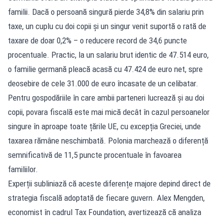
familii. Dacă o persoană singură pierde 34,8% din salariu prin
taxe, un cuplu cu doi copii și un singur venit suportă o rată de
taxare de doar 0,2% – o reducere record de 34,6 puncte
procentuale. Practic, la un salariu brut identic de 47.514 euro,
o familie germană pleacă acasă cu 47.424 de euro net, spre
deosebire de cele 31.000 de euro încasate de un celibatar.
Pentru gospodăriile în care ambii parteneri lucrează și au doi
copii, povara fiscală este mai mică decât în cazul persoanelor
singure în aproape toate țările UE, cu excepția Greciei, unde
taxarea rămâne neschimbată. Polonia marchează o diferență
semnificativă de 11,5 puncte procentuale în favoarea
familiilor.
Experții subliniază că aceste diferențe majore depind direct de
strategia fiscală adoptată de fiecare guvern. Alex Mengden,
economist în cadrul Tax Foundation, avertizează că analiza