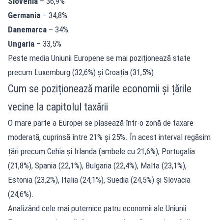
Slovenia
– 36,9%
Germania
– 34,8%
Danemarca
– 34%
Ungaria
– 33,5%
Peste media Uniunii Europene se mai poziționează state
precum Luxemburg (32,6%) și Croația (31,5%).
Cum se poziționează marile economii și țările
vecine la capitolul taxării
O mare parte a Europei se plasează într-o zonă de taxare
moderată, cuprinsă între 21% și 25%. În acest interval regăsim
țări precum Cehia și Irlanda (ambele cu 21,6%), Portugalia
(21,8%), Spania (22,1%), Bulgaria (22,4%), Malta (23,1%),
Estonia (23,2%), Italia (24,1%), Suedia (24,5%) și Slovacia
(24,6%).
Analizând cele mai puternice patru economii ale Uniunii