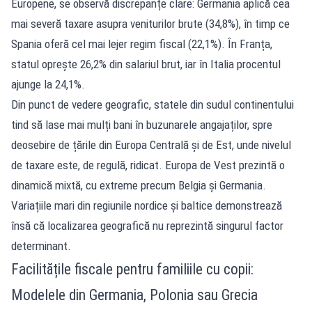
Europene, se observă discrepanțe clare: Germania aplică cea
mai severă taxare asupra veniturilor brute (34,8%), în timp ce
Spania oferă cel mai lejer regim fiscal (22,1%). În Franța,
statul oprește 26,2% din salariul brut, iar în Italia procentul
ajunge la 24,1%.
Din punct de vedere geografic, statele din sudul continentului
tind să lase mai mulți bani în buzunarele angajaților, spre
deosebire de țările din Europa Centrală și de Est, unde nivelul
de taxare este, de regulă, ridicat. Europa de Vest prezintă o
dinamică mixtă, cu extreme precum Belgia și Germania.
Variațiile mari din regiunile nordice și baltice demonstrează
însă că localizarea geografică nu reprezintă singurul factor
determinant.
Facilitățile fiscale pentru familiile cu copii:
Modelele din Germania, Polonia sau Grecia