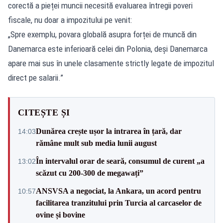
corectă a pieței muncii necesită evaluarea întregii poveri
fiscale, nu doar a impozitului pe venit:
„Spre exemplu, povara globală asupra forței de muncă din
Danemarca este inferioară celei din Polonia, deși Danemarca
apare mai sus în unele clasamente strictly legate de impozitul
direct pe salarii.”
CITEȘTE ȘI
Dunărea crește ușor la intrarea în țară, dar
14:03
rămâne mult sub media lunii august
În intervalul orar de seară, consumul de curent „a
13:02
scăzut cu 200-300 de megawați”
ANSVSA a negociat, la Ankara, un acord pentru
10:57
facilitarea tranzitului prin Turcia al carcaselor de
ovine și bovine