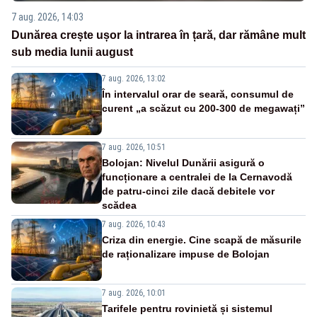
7 aug. 2026, 14:03
Dunărea crește ușor la intrarea în țară, dar rămâne mult
sub media lunii august
7 aug. 2026, 13:02
În intervalul orar de seară, consumul de
curent „a scăzut cu 200-300 de megawați”
7 aug. 2026, 10:51
Bolojan: Nivelul Dunării asigură o
funcționare a centralei de la Cernavodă
de patru-cinci zile dacă debitele vor
scădea
7 aug. 2026, 10:43
Criza din energie. Cine scapă de măsurile
de raționalizare impuse de Bolojan
7 aug. 2026, 10:01
Tarifele pentru rovinietă și sistemul