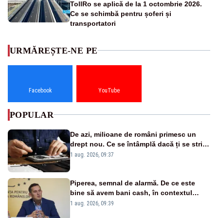
TollRo se aplică de la 1 octombrie 2026.
Ce se schimbă pentru șoferi și
transportatori
URMĂREȘTE-NE PE
Facebook
YouTube
POPULAR
De azi, milioane de români primesc un
drept nou. Ce se întâmplă dacă ți se strică
un produs
1 aug. 2026, 09:37
Piperea, semnal de alarmă. De ce este
bine să avem bani cash, în contextul
alertei energetice?
1 aug. 2026, 09:39