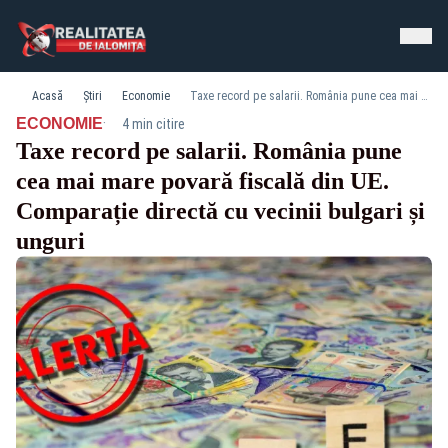
Acasă
Știri
Economie
Taxe record pe salarii. România pune cea mai mare povară fiscală din UE. Comparație directă cu vecinii bulgari și unguri
·
ECONOMIE
4 min citire
Taxe record pe salarii. România pune
cea mai mare povară fiscală din UE.
Comparație directă cu vecinii bulgari și
unguri