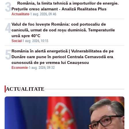
3
România, la limita tehnică a importurilor de energie.
Prețurile cresc alarmant - Analiză Realitatea Plus
Actualitate
-
1 aug. 2026, 09:46
4
Valul de foc lovește România: cod portocaliu de
caniculă, urmat de cod roșu duminică. Temperaturile
urcă spre 40°C
Social
-
1 aug. 2026, 10:15
5
România în alertă energetică | Vulnerabilitatea de pe
Dunăre care pune în pericol Centrala Cernavodă era
cunoscută de pe vremea lui Ceaușescu
Economie
-
1 aug. 2026, 09:32
ACTUALITATE