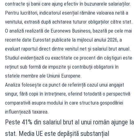
contracte și banii care ajung efectiv în buzunarele salariaților.
Pentru lucrători, indicatorul esențial rămâne valoarea netă a
venitului, extrasă după achitarea tuturor obligațiilor către stat.
O analiză realizată de Euronews Business, bazată pe cele mai
recente date Eurostat publicate la mijlocul anului 2026, a
evaluat raportul direct dintre venitul net și salariul brut anual.
Studiul evidențiază cu exactitate ce procent din câștiguri este
reținut sub formă de impozite și contribuții obligatorii în
statele membre ale Uniunii Europene.
Analiza folosește ca punct de referință cazul unui angajat
singur, fără copii în întreținere, oferind totodată o perspectivă
comparativă asupra modului în care structura gospodăriei
influențează taxarea.
Peste 41% din salariul brut al unui român ajunge la
stat. Media UE este depășită substanțial