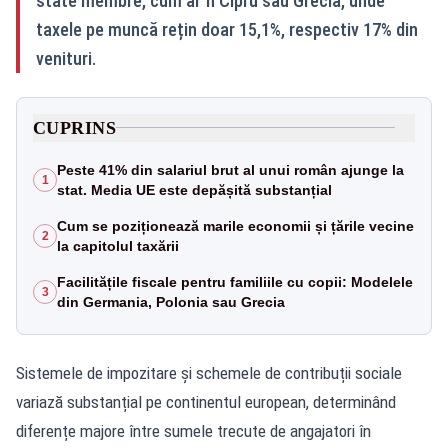
state membre, cum ar fi Cipru sau Grecia, unde
taxele pe muncă rețin doar 15,1%, respectiv 17% din
venituri.
CUPRINS
Peste 41% din salariul brut al unui român ajunge la
1
stat. Media UE este depășită substanțial
Cum se poziționează marile economii și țările vecine
2
la capitolul taxării
Facilitățile fiscale pentru familiile cu copii: Modelele
3
din Germania, Polonia sau Grecia
Sistemele de impozitare și schemele de contribuții sociale
variază substanțial pe continentul european, determinând
diferențe majore între sumele trecute de angajatori în