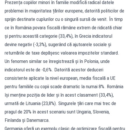
Prezența copiilor minori în familie modifică radical datele
problemei în majoritatea țărilor europene, datorită politicilor de
sprijin destinate cuplurilor cu o singură sursă de venit. În timp
ce în România povara fiscală rămâne extrem de ridicată chiar
și pentru această categorie (33,4%), în Grecia indicatorul
devine negativ (-3,3%), sugerând că ajutoarele sociale și
returnările de taxe depășesc valoarea impozitelor standard.
Un fenomen similar se înregistrează și în Polonia, unde
indicatorul este de -0,6%. Datorită acestor deduceri
consistente aplicate la nivel european, media fiscală a UE
pentru familiile cu copii scade dramatic la numai 8%. România
își menține poziția de lider și în acest clasament (33,4%),
urmată de Lituania (23,8%). Singurele țări care mai trec de
pragul de 20% în acest scenariu sunt Ungaria, Slovenia,
Finlanda și Danemarca.
Germania oferă un exemplu clasic de optimizare fiscală pentru