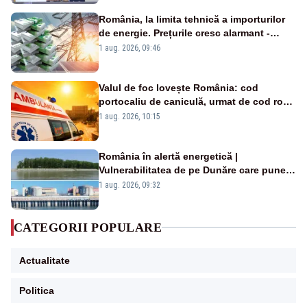
România, la limita tehnică a importurilor
de energie. Prețurile cresc alarmant -
Analiză Realitatea Plus
1 aug. 2026, 09:46
Valul de foc lovește România: cod
portocaliu de caniculă, urmat de cod roșu
duminică. Temperaturile urcă spre 40°C
1 aug. 2026, 10:15
România în alertă energetică |
Vulnerabilitatea de pe Dunăre care pune
în pericol Centrala Cernavodă era
1 aug. 2026, 09:32
cunoscută de pe vremea lui Ceaușescu
CATEGORII POPULARE
Actualitate
Politica