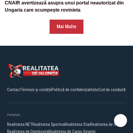
CNAIR avertizează asupra unui portal neautorizat din
Ungaria care scumpește rovinieta
Mai Multe
Contact
Termeni și condiții
Politică de confidențialitate
Cod de conduită
Parteneri:
Realitatea.NET
Realitatea Sportiva
Realitatea Star
Realitatea de Salaj
Realitatea de Dambovita
Realitatea de Caras-Severin