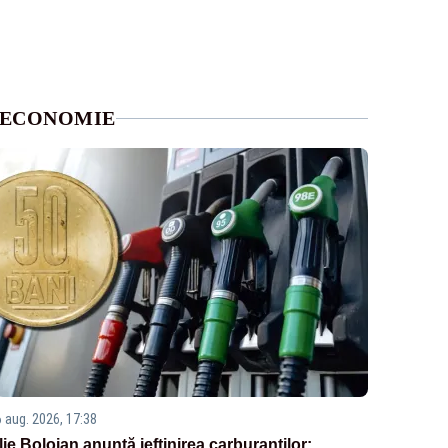
ECONOMIE
6 aug. 2026, 17:38
Ilie Bolojan anunță ieftinirea carburanților: