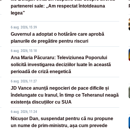
partenerei sale: „Am respectat întotdeauna
legea”
6 aug. 2026, 15:39
Guvernul a adoptat o hotărâre care aprobă
planurile de pregătire pentru riscuri
6 aug. 2026, 15:18
Ana Maria Păcuraru: Televiziunea Poporului
solicită investigarea deciziilor luate în această
perioadă de criză enegetică
6 aug. 2026, 11:27
JD Vance anunță negocieri de pace dificile și
îndelungate cu Iranul, în timp ce Teheranul neagă
existența discuțiilor cu SUA
6 aug. 2026, 11:24
Nicușor Dan, suspendat pentru că nu propune
un nume de prim-ministru, așa cum prevede