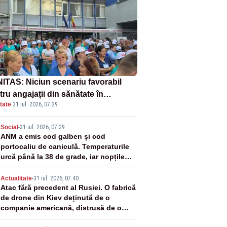
ITAS: Niciun scenariu favorabil
ru angajații din sănătate în
tate
·
31 iul. 2026, 07:29
ectul Legii salarizării
2
Social
-
31 iul. 2026, 07:39
ANM a emis cod galben și cod
portocaliu de caniculă. Temperaturile
urcă până la 38 de grade, iar nopțile
devin tropicale
3
Actualitate
-
31 iul. 2026, 07:40
Atac fără precedent al Rusiei. O fabrică
de drone din Kiev deținută de o
companie americană, distrusă de o
rachetă rusească