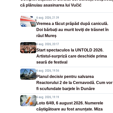
că plănuiau asasinarea lui Vučić
6 aug. 2026, 21:39
Vremea a făcut prăpăd după caniculă.
Doi bărbați au murit loviți de trăsnet în
râul Mureș
6 aug. 2026, 20:17
Start spectaculos la UNTOLD 2026.
Artistul-surpriză care deschide prima
seară de festival
6 aug. 2026, 19:56
Planul decisiv pentru salvarea
Reactorului 2 de la Cernavodă. Cum vor
fi scufundate barjele în Dunăre
6 aug. 2026, 19:19
Loto 6/49, 6 august 2026. Numerele
câștigătoare au fost anunțate. Miza