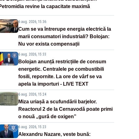
Petromidia revine la capacitate maximă
6 aug. 2026, 15:36
Cum se va întrerupe energia electrică la
marii consumatori industriali? Bolojan:
Nu vor exista compensații
6 aug. 2026, 15:33
Bolojan anunță restricțiile de consum
energetic. Centralele pe combustibili
fosili, repornite. La ore de vârf se va
apela la importuri - LIVE TEXT
6 aug. 2026, 15:24
Miza uriașă a scufundării barjelor.
Reactorul 2 de la Cernavodă poate primi
o nouă „gură de oxigen”
6 aug. 2026, 15:23
Alexandru Nazare, veste bună: