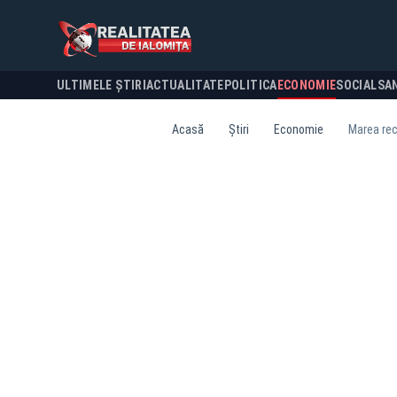
ULTIMELE ȘTIRI
ACTUALITATE
POLITICA
ECONOMIE
SOCIAL
SA
Acasă
Știri
Economie
Marea reca