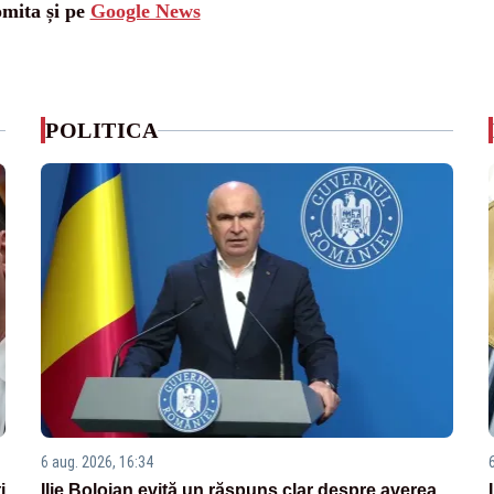
omita și pe
Google News
POLITICA
6 aug. 2026, 16:34
i
Ilie Bolojan evită un răspuns clar despre averea