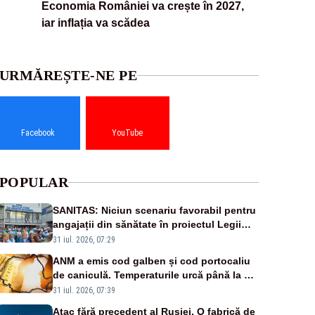
Economia României va crește în 2027,
iar inflația va scădea
URMĂREȘTE-NE PE
Facebook
YouTube
POPULAR
SANITAS: Niciun scenariu favorabil pentru
angajații din sănătate în proiectul Legii
salarizării
31 iul. 2026, 07:29
ANM a emis cod galben și cod portocaliu
de caniculă. Temperaturile urcă până la 38
de grade, iar nopțile devin tropicale
31 iul. 2026, 07:39
Atac fără precedent al Rusiei. O fabrică de