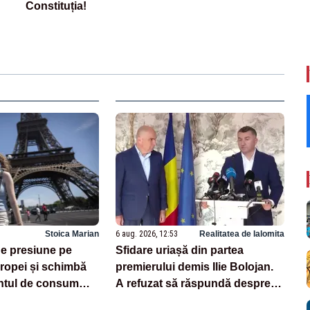
Constituția!
Stoica Marian
6 aug. 2026, 12:53
Realitatea de Ialomita
e presiune pe
Sfidare uriașă din partea
opei și schimbă
premierului demis Ilie Bolojan.
tul de consum
A refuzat să răspundă despre
centralele pe cărbune