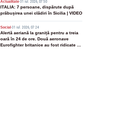
4
Actualitate
-
31 iul. 2026, 07:50
ITALIA: 7 persoane, dispărute după
prăbușirea unei clădiri în Sicilia | VIDEO
5
Social
-
31 iul. 2026, 07:24
Alertă aeriană la graniță pentru a treia
oară în 24 de ore. Două aeronave
Eurofighter britanice au fost ridicate de
la sol