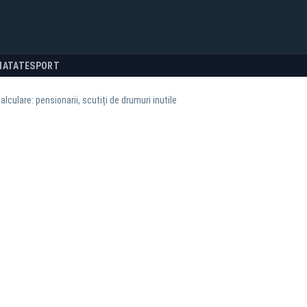
NATATE
SPORT
lculare: pensionarii, scutiți de drumuri inutile