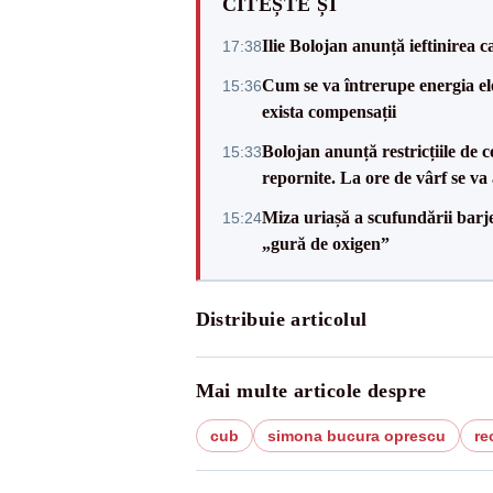
CITEȘTE ȘI
Ilie Bolojan anunță ieftinirea 
17:38
Cum se va întrerupe energia el
15:36
exista compensații
Bolojan anunță restricțiile de c
15:33
repornite. La ore de vârf se v
Miza uriașă a scufundării barj
15:24
„gură de oxigen”
Distribuie articolul
Mai multe articole despre
cub
simona bucura oprescu
re