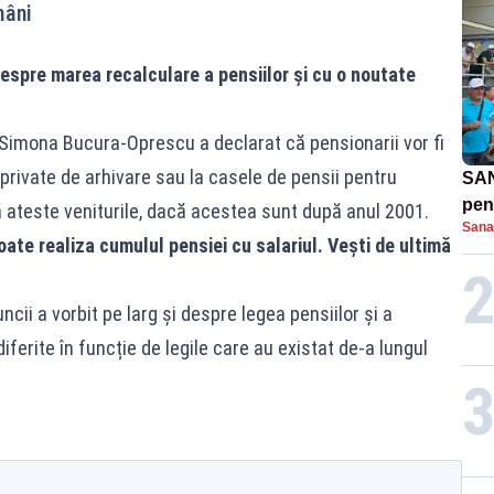
mâni
despre marea recalculare a pensiilor și cu o noutate
u, Simona Bucura-Oprescu a declarat că pensionarii vor fi
e private de arhivare sau la casele de pensii pentru
SAN
pent
ateste veniturile, dacă acestea sunt după anul 2001.
Sana
proi
ate realiza cumulul pensiei cu salariul. Vești de ultimă
uncii a vorbit pe larg și despre legea pensiilor și a
iferite în funcție de legile care au existat de-a lungul