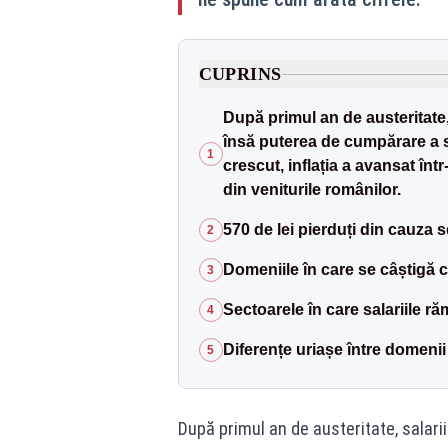
CUPRINS
După primul an de austeritate, 
însă puterea de cumpărare a s
1
crescut, inflația a avansat înt
din veniturile românilor.
570 de lei pierduți din cauza 
2
Domeniile în care se câștigă c
3
Sectoarele în care salariile ră
4
Diferențe uriașe între domenii
5
După primul an de austeritate, salarii