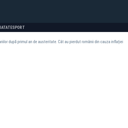
NATATE
SPORT
riilor după primul an de austeritate. Cât au pierdut românii din cauza inflației