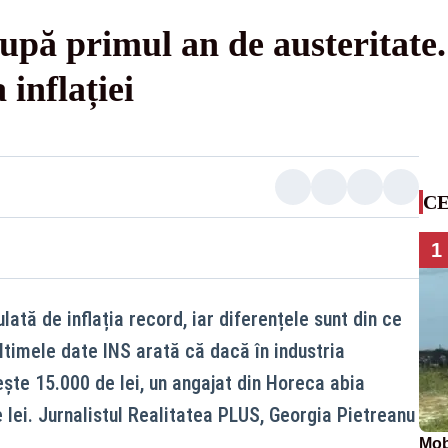
după primul an de austeritate
inflației
CE
1
lată de inflația record, iar diferențele sunt din ce
ltimele date INS arată că dacă în industria
ește 15.000 de lei, un angajat din Horeca abia
 lei. Jurnalistul Realitatea PLUS, Georgia Pietreanu
Mob