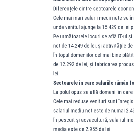
Diferențele dintre sectoarele econo
Cele mai mari salarii medii nete se în
unde venitul ajunge la 15.429 de lei p
Pe următoarele locuri se află IT-ul și
net de 14.249 de lei, și activitățile d
În topul domeniilor cel mai bine plăt
de 12.292 de lei, și fabricarea produ
lei.
Sectoarele în care salariile rămân fo
La polul opus se află domenii în care 
Cele mai reduse venituri sunt înregis
salariul mediu net este de numai 2.43
În pescuit și acvacultură, salariul med
media este de 2.955 de lei.