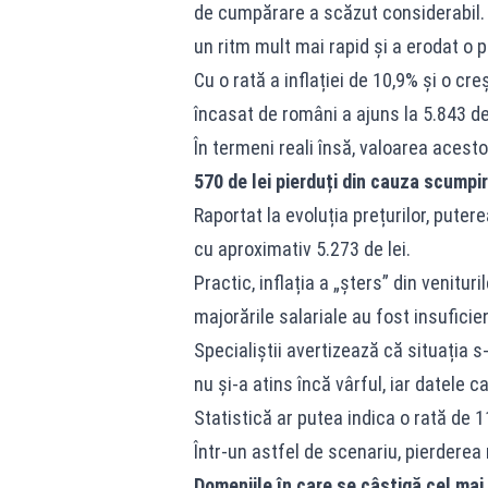
de cumpărare a scăzut considerabil. D
un ritm mult mai rapid și a erodat o p
Cu o rată a inflației de 10,9% și o cr
încasat de români a ajuns la 5.843 de 
În termeni reali însă, valoarea acest
570 de lei pierduți din cauza scumpir
Raportat la evoluția prețurilor, pute
cu aproximativ 5.273 de lei.
Practic, inflația a „șters” din venitu
majorările salariale au fost insufic
Specialiștii avertizează că situația s-
nu și-a atins încă vârful, iar datele 
Statistică ar putea indica o rată de 
Într-un astfel de scenariu, pierderea
Domeniile în care se câștigă cel mai