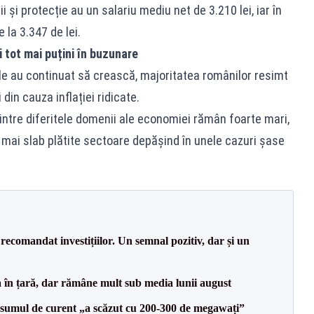
ii și protecție au un salariu mediu net de 3.210 lei, iar în
la 3.347 de lei.
i tot mai puțini în buzunare
iile au continuat să crească, majoritatea românilor resimt
din cauza inflației ridicate.
dintre diferitele domenii ale economiei rămân foarte mari,
e mai slab plătite sectoare depășind în unele cazuri șase
recomandat investițiilor. Un semnal pozitiv, dar și un
a în țară, dar rămâne mult sub media lunii august
onsumul de curent „a scăzut cu 200-300 de megawați”