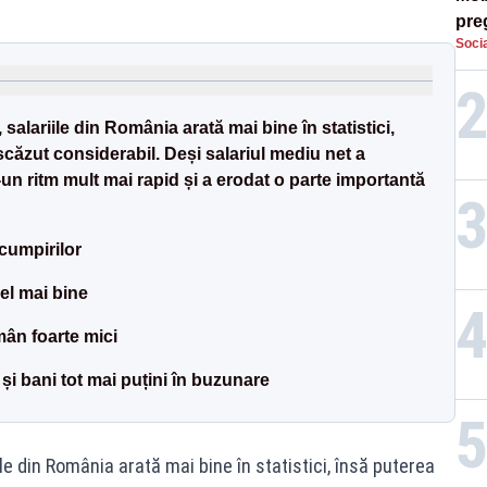
preg
Socia
căt
salariile din România arată mai bine în statistici,
căzut considerabil. Deși salariul mediu net a
r-un ritm mult mai rapid și a erodat o parte importantă
scumpirilor
el mai bine
mân foarte mici
 și bani tot mai puțini în buzunare
le din România arată mai bine în statistici, însă puterea