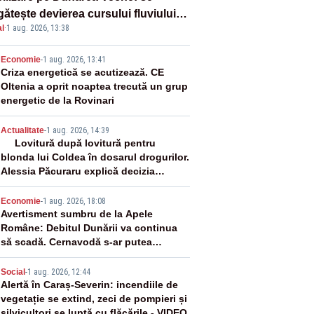
ătește devierea cursului fluviului
l
·
1 aug. 2026, 13:38
re Cernavodă – VIDEO
2
Economie
-
1 aug. 2026, 13:41
Criza energetică se acutizează. CE
Oltenia a oprit noaptea trecută un grup
energetic de la Rovinari
3
Actualitate
-
1 aug. 2026, 14:39
Lovitură după lovitură pentru
blonda lui Coldea în dosarul drogurilor.
Alessia Păcuraru explică decizia
magistraților
4
Economie
-
1 aug. 2026, 18:08
Avertisment sumbru de la Apele
Române: Debitul Dunării va continua
să scadă. Cernavodă s-ar putea
închide în 4 zile
5
Social
-
1 aug. 2026, 12:44
Alertă în Caraș-Severin: incendiile de
vegetație se extind, zeci de pompieri și
silvicultori se luptă cu flăcările - VIDEO