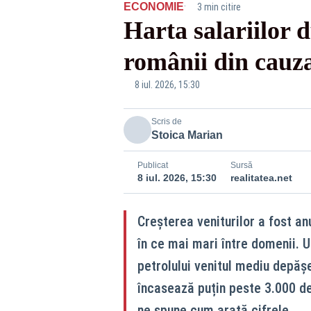
·
ECONOMIE
3 min citire
Harta salariilor 
românii din cauza 
8 iul. 2026, 15:30
Scris de
Stoica Marian
Publicat
Sursă
8 iul. 2026, 15:30
realitatea.net
Creșterea veniturilor a fost anu
în ce mai mari între domenii. U
petrolului venitul mediu depăș
încasează puțin peste 3.000 de
ne spune cum arată cifrele.