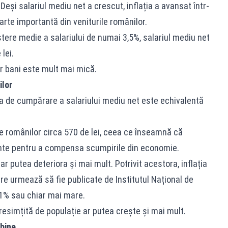
eși salariul mediu net a crescut, inflația a avansat într-
arte importantă din veniturile românilor.
eștere medie a salariului de numai 3,5%, salariul mediu net
lei.
or bani este mult mai mică.
ilor
rea de cumpărare a salariului mediu net este echivalentă
rile românilor circa 570 de lei, ceea ce înseamnă că
iente pentru a compensa scumpirile din economie.
ar putea deteriora și mai mult. Potrivit acestora, inflația
care urmează să fie publicate de Institutul Național de
11% sau chiar mai mare.
 resimțită de populație ar putea crește și mai mult.
 bine