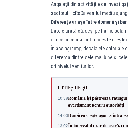
Angajații din activitățile de investigaț
sectorul HoReCa venitul mediu ajunge 
Diferențe uriașe între domenii și ban
Datele arată că, deși pe hârtie salar
din ce în ce mai puțin aceste creșteri 
În același timp, decalajele salariale 
diferența dintre cele mai bine și cel
ori nivelul veniturilor.
CITEȘTE ȘI
România își păstrează ratingul 
10:38
avertisment pentru autorități
Dunărea crește ușor la intrare
14:03
În intervalul orar de seară, c
13:02