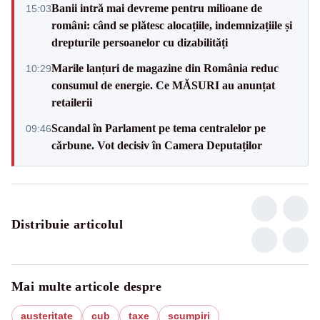
Banii intră mai devreme pentru milioane de
15:03
români: când se plătesc alocațiile, indemnizațiile și
drepturile persoanelor cu dizabilități
Marile lanțuri de magazine din România reduc
10:29
consumul de energie. Ce MĂSURI au anunțat
retailerii
Scandal în Parlament pe tema centralelor pe
09:46
cărbune. Vot decisiv în Camera Deputaților
Distribuie articolul
Mai multe articole despre
austeritate
cub
taxe
scumpiri