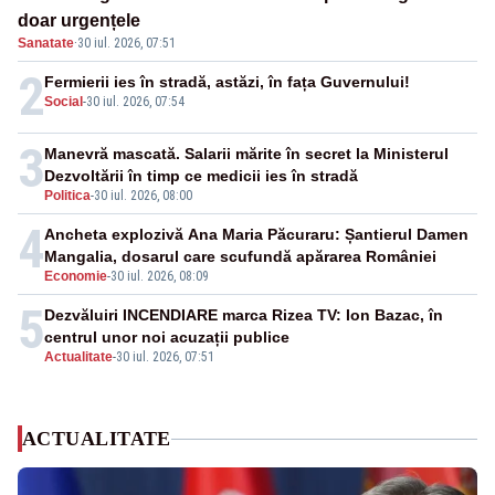
doar urgențele
Sanatate
·
30 iul. 2026, 07:51
2
Fermierii ies în stradă, astăzi, în fața Guvernului!
Social
-
30 iul. 2026, 07:54
3
Manevră mascată. Salarii mărite în secret la Ministerul
Dezvoltării în timp ce medicii ies în stradă
Politica
-
30 iul. 2026, 08:00
4
Ancheta explozivă Ana Maria Păcuraru: Șantierul Damen
Mangalia, dosarul care scufundă apărarea României
Economie
-
30 iul. 2026, 08:09
5
Dezvăluiri INCENDIARE marca Rizea TV: Ion Bazac, în
centrul unor noi acuzații publice
Actualitate
-
30 iul. 2026, 07:51
ACTUALITATE