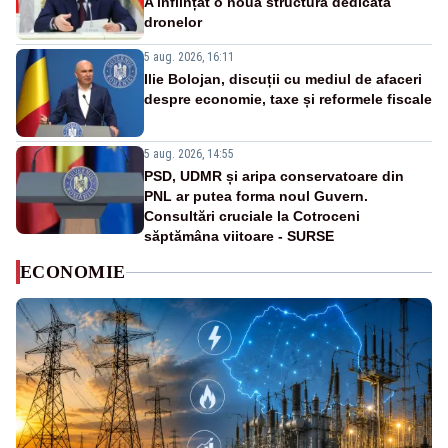
A înființat o nouă structură dedicată
dronelor
5 aug. 2026, 16:11
Ilie Bolojan, discuții cu mediul de afaceri
despre economie, taxe și reformele fiscale
5 aug. 2026, 14:55
PSD, UDMR și aripa conservatoare din
PNL ar putea forma noul Guvern.
Consultări cruciale la Cotroceni
săptămâna viitoare - SURSE
ECONOMIE