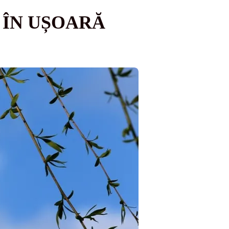
 ÎN UȘOARĂ