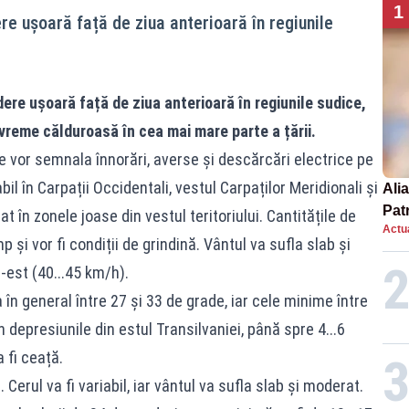
1
ere ușoară față de ziua anterioară în regiunile
ădere ușoară față de ziua anterioară în regiunile sudice,
 vreme călduroasă în cea mai mare parte a țării.
se vor semnala înnorări, averse și descărcări electrice pe
il în Carpații Occidentali, vestul Carpaților Meridionali și
Alia
Patr
at în zonele joase din vestul teritoriului. Cantitățile de
Actua
nou
 și vor fi condiții de grindină. Vântul va sufla slab și
-est (40...45 km/h).
n general între 27 și 33 de grade, iar cele minime între
 depresiunile din estul Transilvaniei, până spre 4...6
 fi ceață.
Cerul va fi variabil, iar vântul va sufla slab și moderat.