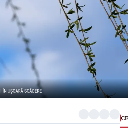
I ÎN UȘOARĂ SCĂDERE
CE