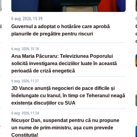
6 aug. 2026, 15:39
i
Guvernul a adoptat o hotărâre care aprobă
planurile de pregătire pentru riscuri
6 aug. 2026, 15:18
Ana Maria Păcuraru: Televiziunea Poporului
solicită investigarea deciziilor luate în această
perioadă de criză enegetică
6 aug. 2026, 11:27
JD Vance anunță negocieri de pace dificile și
îndelungate cu Iranul, în timp ce Teheranul neagă
existența discuțiilor cu SUA
6 aug. 2026, 11:24
Nicușor Dan, suspendat pentru că nu propune
”
un nume de prim-ministru, așa cum prevede
Constituția!