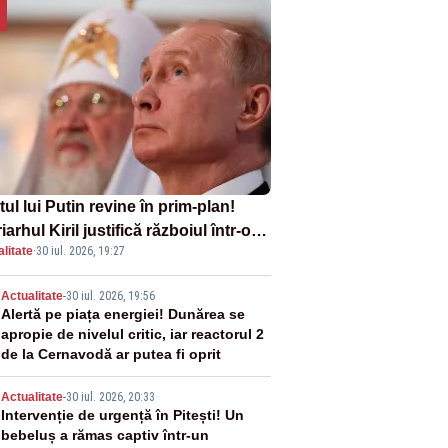
tul lui Putin revine în prim-plan!
iarhul Kiril justifică războiul într-o
litate
·
30 iul. 2026, 19:27
ă carte
2
Actualitate
-
30 iul. 2026, 19:56
Alertă pe piața energiei! Dunărea se
apropie de nivelul critic, iar reactorul 2
de la Cernavodă ar putea fi oprit
3
Actualitate
-
30 iul. 2026, 20:33
Intervenție de urgență în Pitești! Un
bebeluș a rămas captiv într-un