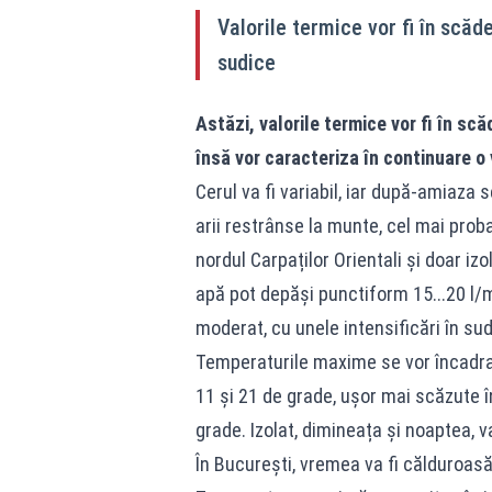
Valorile termice vor fi în scăd
sudice
Astăzi, valorile termice vor fi în sc
însă vor caracteriza în continuare o
Cerul va fi variabil, iar după-amiaza 
arii restrânse la munte, cel mai probab
nordul Carpaților Orientali și doar izol
apă pot depăși punctiform 15...20 l/mp
moderat, cu unele intensificări în sud
Temperaturile maxime se vor încadra î
11 și 21 de grade, ușor mai scăzute în
grade. Izolat, dimineața și noaptea, va
În București, vremea va fi călduroasă. 