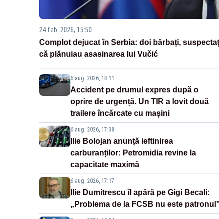
24 feb. 2026, 15:50
Complot dejucat în Serbia: doi bărbați, suspectaț
că plănuiau asasinarea lui Vučić
6 aug. 2026, 18:11
Accident pe drumul expres după o
oprire de urgență. Un TIR a lovit două
trailere încărcate cu mașini
6 aug. 2026, 17:38
Ilie Bolojan anunță ieftinirea
carburanților: Petromidia revine la
capacitate maximă
6 aug. 2026, 17:17
Ilie Dumitrescu îl apără pe Gigi Becali:
„Problema de la FCSB nu este patronul