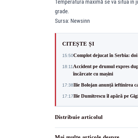
Temperatura maximă se va situa în jur
grade.
Sursa: Newsinn
CITEȘTE ȘI
Complot dejucat în Serbia: doi 
15:50
Accident pe drumul expres după
18:11
încărcate cu mașini
Ilie Bolojan anunță ieftinirea 
17:38
Ilie Dumitrescu îl apără pe Gi
17:17
Distribuie articolul
Mai multe articole despre