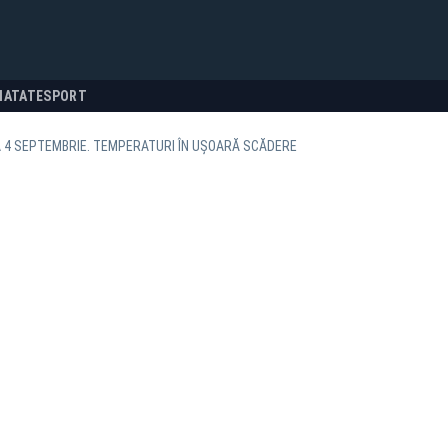
NATATE
SPORT
 4 SEPTEMBRIE. TEMPERATURI ÎN UȘOARĂ SCĂDERE