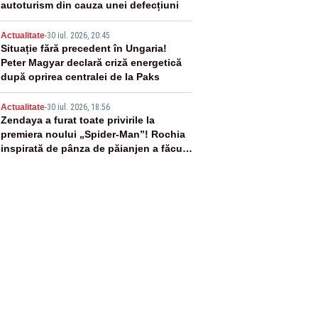
autoturism din cauza unei defecțiuni
4
Actualitate
-
30 iul. 2026, 20:45
Situație fără precedent în Ungaria!
Peter Magyar declară criză energetică
după oprirea centralei de la Paks
5
Actualitate
-
30 iul. 2026, 18:56
Zendaya a furat toate privirile la
premiera noului „Spider-Man”! Rochia
inspirată de pânza de păianjen a făcut
senzație