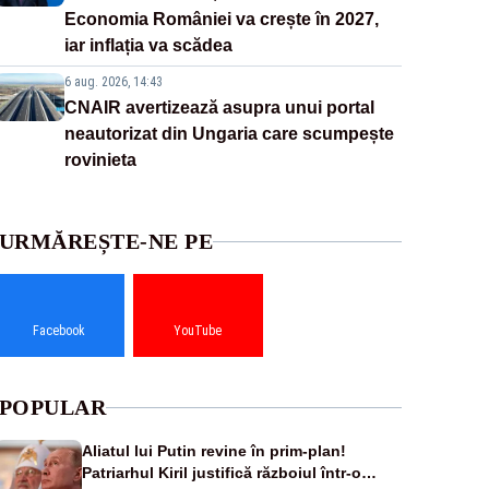
Economia României va crește în 2027,
iar inflația va scădea
6 aug. 2026, 14:43
CNAIR avertizează asupra unui portal
neautorizat din Ungaria care scumpește
rovinieta
URMĂREȘTE-NE PE
Facebook
YouTube
POPULAR
Aliatul lui Putin revine în prim-plan!
Patriarhul Kiril justifică războiul într-o