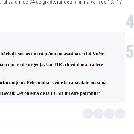
ul valorii de 34 de grade, iar cea minimă va fi de 13...17
bărbați, suspectați că plănuiau asasinarea lui Vučić
 o oprire de urgență. Un TIR a lovit două trailere
carburanților: Petromidia revine la capacitate maximă
gi Becali: „Problema de la FCSB nu este patronul”