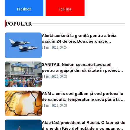
Facebook
YouTube
POPULAR
Alertă aeriană la graniță pentru a treia
oară în 24 de ore. Două aeronave
Eurofighter britanice au fost ridicate de la
31 iul. 2026, 07:24
sol
SANITAS: Niciun scenariu favorabil
pentru angajații din sănătate în proiectul
Legii salarizării
31 iul. 2026, 07:29
ANM a emis cod galben și cod portocaliu
de caniculă. Temperaturile urcă până la 38
de grade, iar nopțile devin tropicale
31 iul. 2026, 07:39
Atac fără precedent al Rusiei. O fabrică de
drone din Kiev deținută de o companie