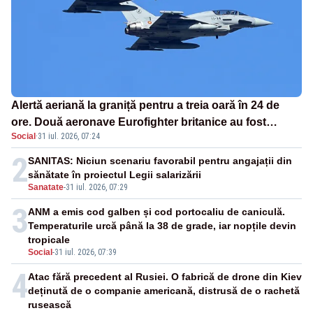
Alertă aeriană la graniță pentru a treia oară în 24 de
ore. Două aeronave Eurofighter britanice au fost
Social
·
31 iul. 2026, 07:24
ridicate de la sol
2
SANITAS: Niciun scenariu favorabil pentru angajații din
sănătate în proiectul Legii salarizării
Sanatate
-
31 iul. 2026, 07:29
3
ANM a emis cod galben și cod portocaliu de caniculă.
Temperaturile urcă până la 38 de grade, iar nopțile devin
tropicale
Social
-
31 iul. 2026, 07:39
4
Atac fără precedent al Rusiei. O fabrică de drone din Kiev
deținută de o companie americană, distrusă de o rachetă
rusească