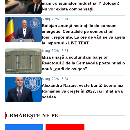
marii consumatori industriali? Bolojan:
Nu vor exista compensații
6 aug. 2026, 15:33
Bolojan anunță restricțiile de consum
energetic. Centralele pe combustibili
fosili, repornite. La ore de vârf se va apela
la importuri - LIVE TEXT
6 aug. 2026, 15:24
Miza uriașă a scufundării barjelor.
Reactorul 2 de la Cernavodă poate primi o
nouă „gură de oxigen”
6 aug. 2026, 15:23
Alexandru Nazare, veste bună: Economia
României va crește în 2027, iar inflația va
scădea
URMĂREȘTE-NE PE