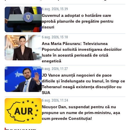
6 aug. 2026, 15:39
Guvernul a adoptat o hotărâre care
aprobă planurile de pregătire pentru
riscuri
6 aug. 2026, 15:18
Ana Maria Păcuraru: Televiziunea
Poporului solicită investigarea deciziilor
luate în această perioadă de criză
enegetică
6 aug. 2026, 11:27
JD Vance anunță negocieri de pace
dificile și îndelungate cu Iranul, în timp ce
Teheranul neagă existența discuțiilor cu
SUA
6 aug. 2026, 11:24
Nicușor Dan, suspendat pentru că nu
propune un nume de prim-ministru, așa
cum prevede Constituția!