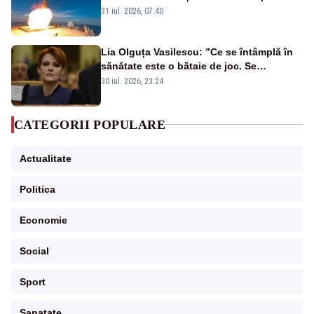
americană, distrusă de o rachetă
31 iul. 2026, 07:40
rusească
Lia Olguța Vasilescu: ”Ce se întâmplă în
sănătate este o bătaie de joc. Se
guvernează extraordinar de prost”
30 iul. 2026, 23:24
CATEGORII POPULARE
Actualitate
Politica
Economie
Social
Sport
Sanatate