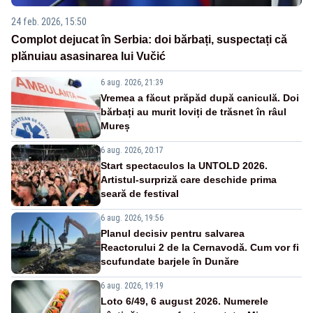
24 feb. 2026, 15:50
Complot dejucat în Serbia: doi bărbați, suspectați că
plănuiau asasinarea lui Vučić
6 aug. 2026, 21:39
Vremea a făcut prăpăd după caniculă. Doi
bărbați au murit loviți de trăsnet în râul
Mureș
6 aug. 2026, 20:17
Start spectaculos la UNTOLD 2026.
Artistul-surpriză care deschide prima
seară de festival
6 aug. 2026, 19:56
Planul decisiv pentru salvarea
Reactorului 2 de la Cernavodă. Cum vor fi
scufundate barjele în Dunăre
6 aug. 2026, 19:19
Loto 6/49, 6 august 2026. Numerele