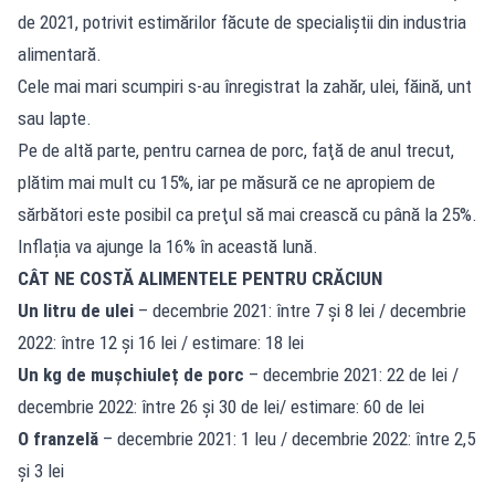
de 2021, potrivit estimărilor făcute de specialiștii din industria
alimentară.
Cele mai mari scumpiri s-au înregistrat la zahăr, ulei, făină, unt
sau lapte.
Pe de altă parte, pentru carnea de porc, faţă de anul trecut,
plătim mai mult cu 15%, iar pe măsură ce ne apropiem de
sărbători este posibil ca preţul să mai crească cu până la 25%.
Inflația va ajunge la 16% în această lună.
CÂT NE COSTĂ ALIMENTELE PENTRU CRĂCIUN
Un litru de ulei
– decembrie 2021: între 7 și 8 lei / decembrie
2022: între 12 și 16 lei / estimare: 18 lei
Un kg de mușchiuleț de porc
– decembrie 2021: 22 de lei /
decembrie 2022: între 26 și 30 de lei/ estimare: 60 de lei
O franzelă
– decembrie 2021: 1 leu / decembrie 2022: între 2,5
și 3 lei