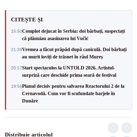
CITEȘTE ȘI
Complot dejucat în Serbia: doi bărbați, suspectați
15:50
că plănuiau asasinarea lui Vučić
Vremea a făcut prăpăd după caniculă. Doi bărbați
21:39
au murit loviți de trăsnet în râul Mureș
Start spectaculos la UNTOLD 2026. Artistul-
20:17
surpriză care deschide prima seară de festival
Planul decisiv pentru salvarea Reactorului 2 de la
19:56
Cernavodă. Cum vor fi scufundate barjele în
Dunăre
Distribuie articolul