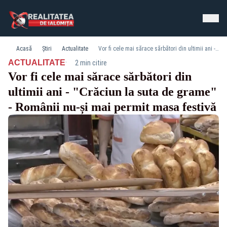
Acasă
Știri
Actualitate
Vor fi cele mai sărace sărbători din ultimii ani - "Crăciun la suta de grame" - Românii nu-și mai permit masa festivă
·
ACTUALITATE
2 min citire
Vor fi cele mai sărace sărbători din
ultimii ani - "Crăciun la suta de grame"
- Românii nu-și mai permit masa festivă