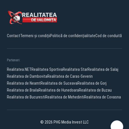
Contact
Termeni și condiții
Politică de confidențialitate
Cod de conduită
Parteneri:
Realitatea.NET
Realitatea Sportiva
Realitatea Star
Realitatea de Salaj
Realitatea de Dambovita
Realitatea de Caras-Severin
Realitatea de Neamt
Realitatea de Suceava
Realitatea de Gorj
Realitatea de Braila
Realitatea de Hunedoara
Realitatea de Buzau
Realitatea de Bucuresti
Realitatea de Mehedinti
Realitatea de Covasna
© 2026 PHG Media Invest LLC
Facebook
YouTube