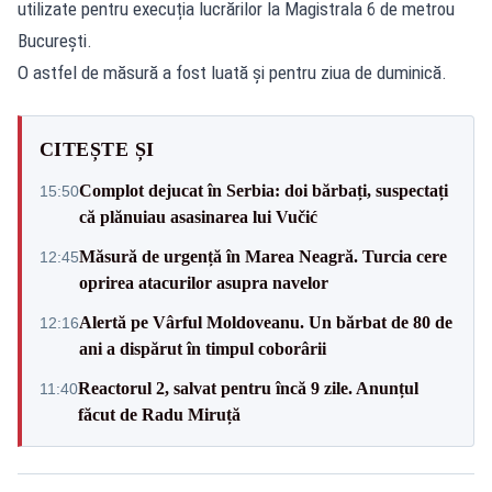
utilizate pentru execuția lucrărilor la Magistrala 6 de metrou
București.
O astfel de măsură a fost luată și pentru ziua de duminică.
CITEȘTE ȘI
Complot dejucat în Serbia: doi bărbați, suspectați
15:50
că plănuiau asasinarea lui Vučić
Măsură de urgență în Marea Neagră. Turcia cere
12:45
oprirea atacurilor asupra navelor
Alertă pe Vârful Moldoveanu. Un bărbat de 80 de
12:16
ani a dispărut în timpul coborârii
Reactorul 2, salvat pentru încă 9 zile. Anunțul
11:40
făcut de Radu Miruță