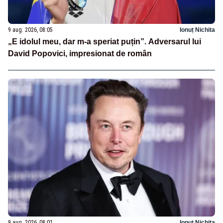
9 aug. 2026, 08:05
Ionuț Nichita
„E idolul meu, dar m-a speriat puțin”. Adversarul lui
David Popovici, impresionat de român
9 aug. 2026, 08:01
Ionuț Nichita