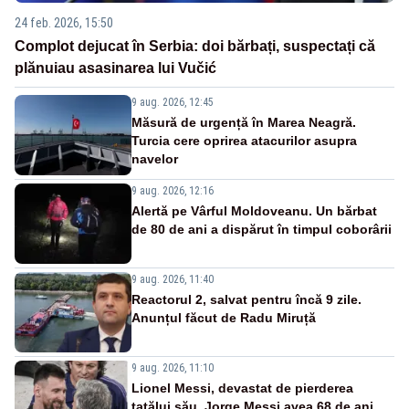
24 feb. 2026, 15:50
Complot dejucat în Serbia: doi bărbați, suspectați că
plănuiau asasinarea lui Vučić
9 aug. 2026, 12:45
Măsură de urgență în Marea Neagră.
Turcia cere oprirea atacurilor asupra
navelor
9 aug. 2026, 12:16
Alertă pe Vârful Moldoveanu. Un bărbat
de 80 de ani a dispărut în timpul coborârii
9 aug. 2026, 11:40
Reactorul 2, salvat pentru încă 9 zile.
Anunțul făcut de Radu Miruță
9 aug. 2026, 11:10
Lionel Messi, devastat de pierderea
tatălui său. Jorge Messi avea 68 de ani