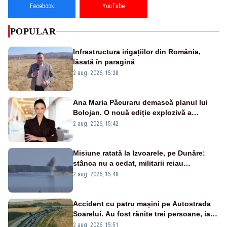
Facebook
YouTube
POPULAR
Infrastructura irigațiilor din România,
lăsată în paragină
2 aug. 2026, 15:38
Ana Maria Păcuraru demască planul lui
Bolojan. O nouă ediție explozivă a
emisiunii „Miza Zilei” la Realitatea PLUS
2 aug. 2026, 15:42
Misiune ratată la Izvoarele, pe Dunăre:
stânca nu a cedat, militarii reiau
detonările luni – VIDEO
2 aug. 2026, 15:48
Accident cu patru mașini pe Autostrada
Soarelui. Au fost rănite trei persoane, iar
traficul se desfășoară cu dificultate
2 aug. 2026, 15:51