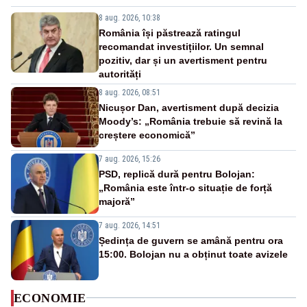
8 aug. 2026, 10:38
România își păstrează ratingul
recomandat investițiilor. Un semnal
pozitiv, dar și un avertisment pentru
autorități
8 aug. 2026, 08:51
Nicușor Dan, avertisment după decizia
Moody’s: „România trebuie să revină la
creștere economică”
7 aug. 2026, 15:26
PSD, replică dură pentru Bolojan:
„România este într-o situație de forță
majoră”
7 aug. 2026, 14:51
Ședința de guvern se amână pentru ora
15:00. Bolojan nu a obținut toate avizele
ECONOMIE