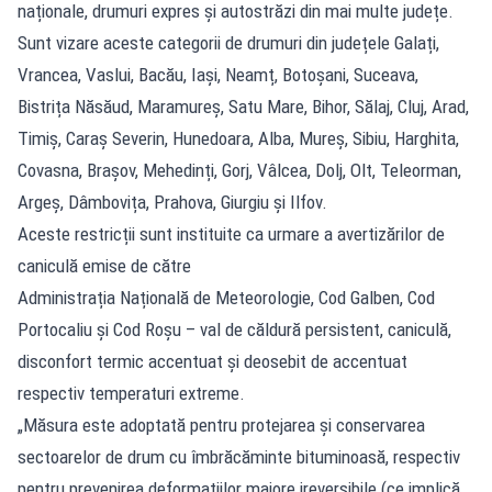
naționale, drumuri expres și autostrăzi din mai multe județe.
Sunt vizare aceste categorii de drumuri din județele Galați,
Vrancea, Vaslui, Bacău, Iași, Neamț, Botoșani, Suceava,
Bistrița Năsăud, Maramureș, Satu Mare, Bihor, Sălaj, Cluj, Arad,
Timiș, Caraș Severin, Hunedoara, Alba, Mureș, Sibiu, Harghita,
Covasna, Brașov, Mehedinți, Gorj, Vâlcea, Dolj, Olt, Teleorman,
Argeș, Dâmbovița, Prahova, Giurgiu și Ilfov.
Aceste restricții sunt instituite ca urmare a avertizărilor de
caniculă emise de către
Administrația Națională de Meteorologie, Cod Galben, Cod
Portocaliu și Cod Roșu – val de căldură persistent, caniculă,
disconfort termic accentuat și deosebit de accentuat
respectiv temperaturi extreme.
„Măsura este adoptată pentru protejarea și conservarea
sectoarelor de drum cu îmbrăcăminte bituminoasă, respectiv
pentru prevenirea deformațiilor majore ireversibile (ce implică