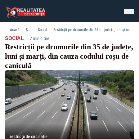
Acasă
Știri
Social
Restricții pe drumurile din 35 de județe, luni și marți, din cauza codului roșu de caniculă
·
SOCIAL
2 min citire
Restricții pe drumurile din 35 de județe,
luni și marți, din cauza codului roșu de
caniculă
restricții de circulație