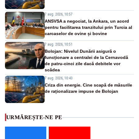
7 aug. 2026, 10:57
ANSVSA a negociat, la Ankara, un acord
pentru facilitarea tranzitului prin Turcia al
carcaselor de ovine și bovine
7 aug. 2026, 10:51
Bolojan: Nivelul Dunării asigură o
funcționare a centralei de la Cernavodă
de patru-cinci zile dacă debitele vor
scădea
7 aug. 2026, 10:43
Criza din energie. Cine scapă de măsurile
de raționalizare impuse de Bolojan
URMĂREȘTE-NE PE