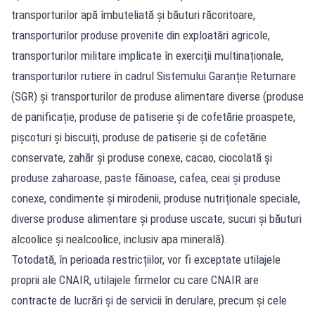
transporturilor apă îmbuteliată și băuturi răcoritoare,
transporturilor produse provenite din exploatări agricole,
transporturilor militare implicate în exerciții multinaționale,
transporturilor rutiere în cadrul Sistemului Garanție Returnare
(SGR) și transporturilor de produse alimentare diverse (produse
de panificație, produse de patiserie și de cofetărie proaspete,
pișcoturi și biscuiți, produse de patiserie și de cofetărie
conservate, zahăr și produse conexe, cacao, ciocolată și
produse zaharoase, paste făinoase, cafea, ceai și produse
conexe, condimente și mirodenii, produse nutriționale speciale,
diverse produse alimentare și produse uscate, sucuri și băuturi
alcoolice și nealcoolice, inclusiv apa minerală).
Totodată, în perioada restricțiilor, vor fi exceptate utilajele
proprii ale CNAIR, utilajele firmelor cu care CNAIR are
contracte de lucrări și de servicii în derulare, precum și cele