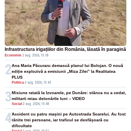
Infrastructura irigațiilor din România, lăsată în paragină
Economie
·
2 aug. 2026, 15:38
2
Ana Maria Păcuraru demască planul lui Bolojan. O nouă
ediție explozivă a emisiunii „Miza Zilei” la Realitatea
PLUS
Politica
-
2 aug. 2026, 15:42
3
Misiune ratată la Izvoarele, pe Dunăre: stânca nu a cedat,
militarii reiau detonările luni – VIDEO
Social
-
2 aug. 2026, 15:48
4
Accident cu patru mașini pe Autostrada Soarelui. Au fost
rănite trei persoane, iar traficul se desfășoară cu
dificultate