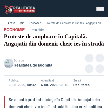
Acasă
Știri
Economie
Proteste de amploare în Capitală. Angajații din domenii-cheie ies în stradă
·
ECONOMIE
1 min citire
Proteste de amploare în Capitală.
Angajații din domenii-cheie ies în stradă
Scris de
Realitatea de Ialomita
Publicat
Actualizat
Sursă
6 iul. 2026, 08:42
6 iul. 2026, 08:46
Realitatea
Se anunță proteste uriașe în Capitală. Angajații din
domenii cheie vor ieși în stradă în plină criză politică,