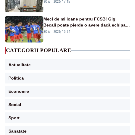
la 1 august
30 iul. 2026, 17:15
Meci de milioane pentru FCSB! Gigi
Becali poate pierde o avere dacă echipa
este eliminată de FK Auda
30 iul. 2026, 15:24
CATEGORII POPULARE
Actualitate
Politica
Economie
Social
Sport
Sanatate