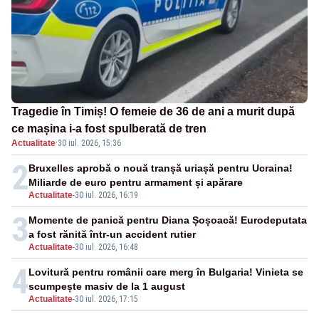
Tragedie în Timiș! O femeie de 36 de ani a murit după
ce mașina i-a fost spulberată de tren
Actualitate
·
30 iul. 2026, 15:36
2
Bruxelles aprobă o nouă tranșă uriașă pentru Ucraina!
Miliarde de euro pentru armament și apărare
Actualitate
-
30 iul. 2026, 16:19
3
Momente de panică pentru Diana Șoșoacă! Eurodeputata
a fost rănită într-un accident rutier
Actualitate
-
30 iul. 2026, 16:48
4
Lovitură pentru românii care merg în Bulgaria! Vinieta se
scumpește masiv de la 1 august
Actualitate
-
30 iul. 2026, 17:15