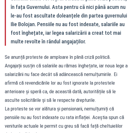
în fața Guvernului. Asta pentru că nici până acum nu
le-au fost ascultate doleanțele din partea guvernului
Ilie Bolojan. Pensiile nu au fost indexate, salariile au
fost înghețate, iar legea salarizării a creat tot mai
multe revolte în rândul angajaților.
Se anunță proteste de amploare în plină criză politică.
Angajații susțin că salariile au rămas înghețate, iar noua lege a
salarizării nu face decât să adâncească nemulțumirile. Ei
afirmă că revendicările lor au fost ignorate la protestele
anterioare și speră ca, de această dată, autoritățile să le
asculte solicitările și să le respecte drepturile.
La proteste se vor alătura și pensionarii, nemulțumiți că
pensiile nu au fost indexate cu rata inflației. Aceștia spun că
veniturile actuale le permit cu greu să facă față cheltuielilor