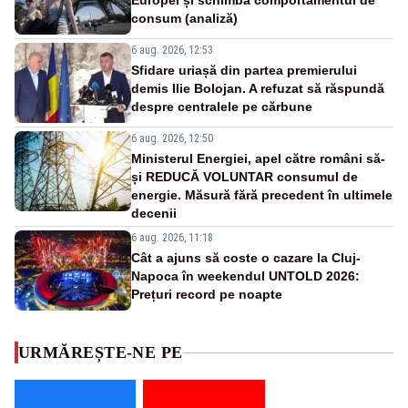
Europei și schimbă comportamentul de
consum (analiză)
6 aug. 2026, 12:53
Sfidare uriașă din partea premierului
demis Ilie Bolojan. A refuzat să răspundă
despre centralele pe cărbune
6 aug. 2026, 12:50
Ministerul Energiei, apel către români să-
și REDUCĂ VOLUNTAR consumul de
energie. Măsură fără precedent în ultimele
decenii
6 aug. 2026, 11:18
Cât a ajuns să coste o cazare la Cluj-
Napoca în weekendul UNTOLD 2026:
Prețuri record pe noapte
URMĂREȘTE-NE PE