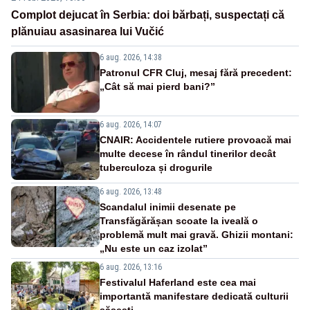
Complot dejucat în Serbia: doi bărbați, suspectați că
plănuiau asasinarea lui Vučić
6 aug. 2026, 14:38
Patronul CFR Cluj, mesaj fără precedent:
„Cât să mai pierd bani?”
6 aug. 2026, 14:07
CNAIR: Accidentele rutiere provoacă mai
multe decese în rândul tinerilor decât
tuberculoza și drogurile
6 aug. 2026, 13:48
Scandalul inimii desenate pe
Transfăgărășan scoate la iveală o
problemă mult mai gravă. Ghizii montani:
„Nu este un caz izolat”
6 aug. 2026, 13:16
Festivalul Haferland este cea mai
importantă manifestare dedicată culturii