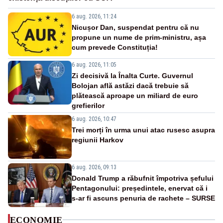
6 aug. 2026, 11:24
Nicușor Dan, suspendat pentru că nu
propune un nume de prim-ministru, așa
cum prevede Constituția!
6 aug. 2026, 11:05
Zi decisivă la Înalta Curte. Guvernul
Bolojan află astăzi dacă trebuie să
plătească aproape un miliard de euro
grefierilor
6 aug. 2026, 10:47
Trei morți în urma unui atac rusesc asupra
regiunii Harkov
6 aug. 2026, 09:13
Donald Trump a răbufnit împotriva șefului
Pentagonului: președintele, enervat că i
s-ar fi ascuns penuria de rachete – SURSE
ECONOMIE