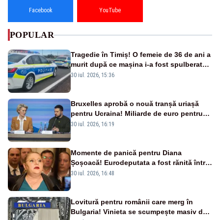
Facebook
YouTube
POPULAR
Tragedie în Timiș! O femeie de 36 de ani a
murit după ce mașina i-a fost spulberată
de tren
30 iul. 2026, 15:36
Bruxelles aprobă o nouă tranșă uriașă
pentru Ucraina! Miliarde de euro pentru
armament și apărare
30 iul. 2026, 16:19
Momente de panică pentru Diana
Șoșoacă! Eurodeputata a fost rănită într-
un accident rutier
30 iul. 2026, 16:48
Lovitură pentru românii care merg în
Bulgaria! Vinieta se scumpește masiv de