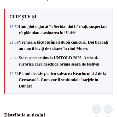
CITEȘTE ȘI
Complot dejucat în Serbia: doi bărbați, suspectați
15:50
că plănuiau asasinarea lui Vučić
Vremea a făcut prăpăd după caniculă. Doi bărbați
21:39
au murit loviți de trăsnet în râul Mureș
Start spectaculos la UNTOLD 2026. Artistul-
20:17
surpriză care deschide prima seară de festival
Planul decisiv pentru salvarea Reactorului 2 de la
19:56
Cernavodă. Cum vor fi scufundate barjele în
Dunăre
Distribuie articolul