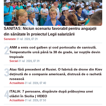
SANITAS: Niciun scenariu favorabil pentru angajații
din sănătate în proiectul Legii salarizării
Sanatate
·
31 iul. 2026, 07:29
2
ANM a emis cod galben și cod portocaliu de caniculă.
Temperaturile urcă până la 38 de grade, iar nopțile devin
tropicale
Social
-
31 iul. 2026, 07:39
3
Atac fără precedent al Rusiei. O fabrică de drone din Kiev
deținută de o companie americană, distrusă de o rachetă
rusească
Actualitate
-
31 iul. 2026, 07:40
4
ITALIA: 7 persoane, dispărute după prăbușirea unei
clădiri în Sicilia | VIDEO
Actualitate
-
31 iul. 2026, 07:50