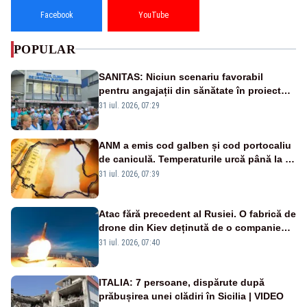
Facebook
YouTube
POPULAR
SANITAS: Niciun scenariu favorabil
pentru angajații din sănătate în proiectul
Legii salarizării
31 iul. 2026, 07:29
ANM a emis cod galben și cod portocaliu
de caniculă. Temperaturile urcă până la 38
de grade, iar nopțile devin tropicale
31 iul. 2026, 07:39
Atac fără precedent al Rusiei. O fabrică de
drone din Kiev deținută de o companie
americană, distrusă de o rachetă
31 iul. 2026, 07:40
rusească
ITALIA: 7 persoane, dispărute după
prăbușirea unei clădiri în Sicilia | VIDEO