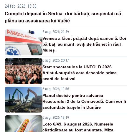
24 feb. 2026, 15:50
Complot dejucat în Serbia: doi bărbați, suspectați că
plănuiau asasinarea lui Vučić
6 aug. 2026, 21:39
Vremea a făcut prăpăd după caniculă. Doi
bărbați au murit loviți de trăsnet în râul
Mureș
6 aug. 2026, 20:17
Start spectaculos la UNTOLD 2026.
Artistul-surpriză care deschide prima
seară de festival
6 aug. 2026, 19:56
Planul decisiv pentru salvarea
Reactorului 2 de la Cernavodă. Cum vor fi
scufundate barjele în Dunăre
6 aug. 2026, 19:19
Loto 6/49, 6 august 2026. Numerele
câștigătoare au fost anunțate. Miza