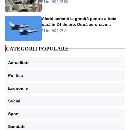
31 iul. 2026, 07:50
Alertă aeriană la graniță pentru a treia
oară în 24 de ore. Două aeronave
Eurofighter britanice au fost ridicate de la
31 iul. 2026, 07:24
sol
CATEGORII POPULARE
Actualitate
Politica
Economie
Social
Sport
Sanatate