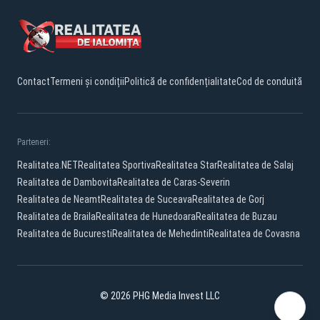
Contact
Termeni și condiții
Politică de confidențialitate
Cod de conduită
Parteneri:
Realitatea.NET
Realitatea Sportiva
Realitatea Star
Realitatea de Salaj
Realitatea de Dambovita
Realitatea de Caras-Severin
Realitatea de Neamt
Realitatea de Suceava
Realitatea de Gorj
Realitatea de Braila
Realitatea de Hunedoara
Realitatea de Buzau
Realitatea de Bucuresti
Realitatea de Mehedinti
Realitatea de Covasna
© 2026 PHG Media Invest LLC
Facebook
YouTube