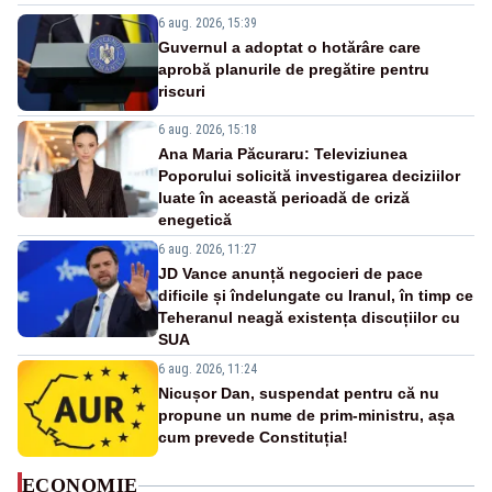
6 aug. 2026, 15:39
Guvernul a adoptat o hotărâre care
aprobă planurile de pregătire pentru
riscuri
6 aug. 2026, 15:18
Ana Maria Păcuraru: Televiziunea
Poporului solicită investigarea deciziilor
luate în această perioadă de criză
enegetică
6 aug. 2026, 11:27
JD Vance anunță negocieri de pace
dificile și îndelungate cu Iranul, în timp ce
Teheranul neagă existența discuțiilor cu
SUA
6 aug. 2026, 11:24
Nicușor Dan, suspendat pentru că nu
propune un nume de prim-ministru, așa
cum prevede Constituția!
ECONOMIE