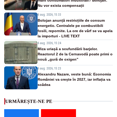
marii consumatori industriali? Bolojan:
Nu vor exista compensații
6 aug. 2026, 15:33
Bolojan anunță restricțiile de consum
energetic. Centralele pe combustibili
fosili, repornite. La ore de vârf se va apela
la importuri - LIVE TEXT
6 aug. 2026, 15:24
Miza uriașă a scufundării barjelor.
Reactorul 2 de la Cernavodă poate primi o
nouă „gură de oxigen”
6 aug. 2026, 15:23
Alexandru Nazare, veste bună: Economia
României va crește în 2027, iar inflația va
scădea
URMĂREȘTE-NE PE