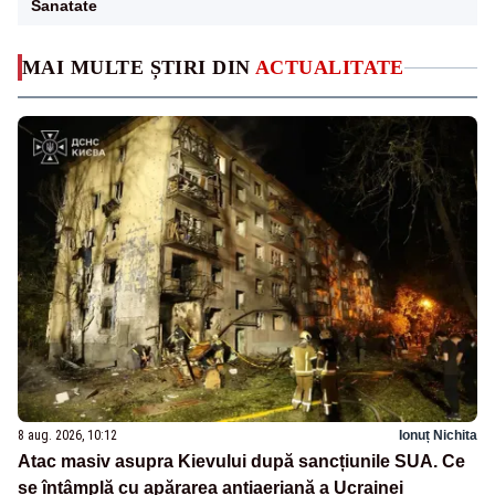
Sanatate
MAI MULTE ȘTIRI DIN
ACTUALITATE
8 aug. 2026, 10:12
Ionuț Nichita
Atac masiv asupra Kievului după sancțiunile SUA. Ce
se întâmplă cu apărarea antiaeriană a Ucrainei