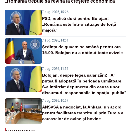
„România trebuie să revină la creștere economică”
7 aug. 2026, 15:26
PSD, replică dură pentru Bolojan:
„România este într-o situație de forță
majoră”
7 aug. 2026, 14:51
Ședința de guvern se amână pentru ora
15:00. Bolojan nu a obținut toate avizele
7 aug. 2026, 11:51
Bolojan, despre legea salarizării: „Ar
putea fi adoptată în perioada următoare.
S-a întârziat depunerea din cauza unor
discursuri iresponsabile în spaţiul public”
7 aug. 2026, 10:57
ANSVSA a negociat, la Ankara, un acord
pentru facilitarea tranzitului prin Turcia al
carcaselor de ovine și bovine