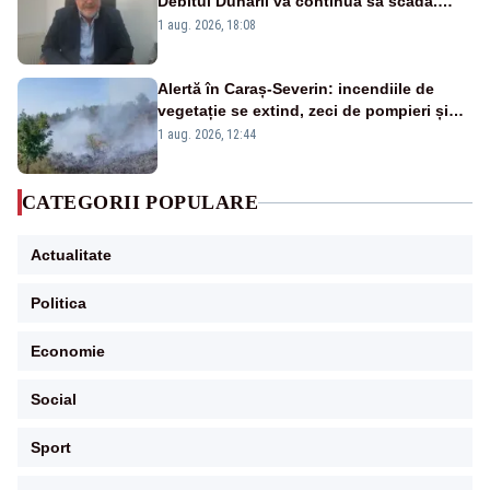
Debitul Dunării va continua să scadă.
Cernavodă s-ar putea închide în 4 zile
1 aug. 2026, 18:08
Alertă în Caraș-Severin: incendiile de
vegetație se extind, zeci de pompieri și
silvicultori se luptă cu flăcările - VIDEO
1 aug. 2026, 12:44
CATEGORII POPULARE
Actualitate
Politica
Economie
Social
Sport