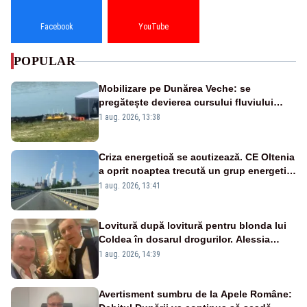
Facebook
YouTube
POPULAR
Mobilizare pe Dunărea Veche: se
pregătește devierea cursului fluviului
către Cernavodă – VIDEO
1 aug. 2026, 13:38
Criza energetică se acutizează. CE Oltenia
a oprit noaptea trecută un grup energetic
de la Rovinari
1 aug. 2026, 13:41
Lovitură după lovitură pentru blonda lui
Coldea în dosarul drogurilor. Alessia
Păcuraru explică decizia magistraților
1 aug. 2026, 14:39
Avertisment sumbru de la Apele Române: