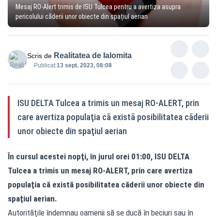
Mesaj RO-Alert trimis de ISU Tulcea pentru a avertiza asupra
pericolului căderii unor obiecte din spațiul aerian
Realitatea de Ialomita
Scris de
Publicat:
13 sept. 2023, 08:08
ISU DELTA Tulcea a trimis un mesaj RO-ALERT, prin
care avertiza populaţia că există posibilitatea căderii
unor obiecte din spaţiul aerian
În cursul acestei nopţi, în jurul orei 01:00, ISU DELTA
Tulcea a trimis un mesaj RO-ALERT, prin care avertiza
populaţia că există posibilitatea căderii unor obiecte din
spaţiul aerian.
Autorităţile îndemnau oamenii să se ducă în beciuri sau în