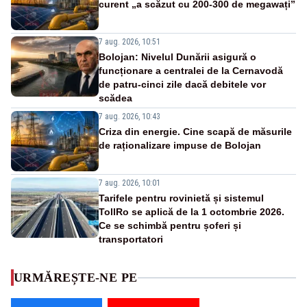
curent „a scăzut cu 200-300 de megawați”
7 aug. 2026, 10:51
Bolojan: Nivelul Dunării asigură o
funcționare a centralei de la Cernavodă
de patru-cinci zile dacă debitele vor
scădea
7 aug. 2026, 10:43
Criza din energie. Cine scapă de măsurile
de raționalizare impuse de Bolojan
7 aug. 2026, 10:01
Tarifele pentru rovinietă și sistemul
TollRo se aplică de la 1 octombrie 2026.
Ce se schimbă pentru șoferi și
transportatori
URMĂREȘTE-NE PE