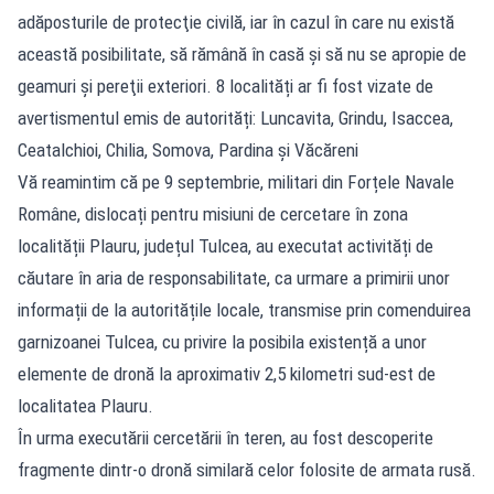
adăposturile de protecţie civilă, iar în cazul în care nu există
această posibilitate, să rămână în casă şi să nu se apropie de
geamuri şi pereţii exteriori. 8 localități ar fi fost vizate de
avertismentul emis de autorități: Luncavita, Grindu, Isaccea,
Ceatalchioi, Chilia, Somova, Pardina și Văcăreni
Vă reamintim că pe 9 septembrie, militari din Forțele Navale
Române, dislocați pentru misiuni de cercetare în zona
localității Plauru, județul Tulcea, au executat activități de
căutare în aria de responsabilitate, ca urmare a primirii unor
informații de la autoritățile locale, transmise prin comenduirea
garnizoanei Tulcea, cu privire la posibila existență a unor
elemente de dronă la aproximativ 2,5 kilometri sud-est de
localitatea Plauru.
În urma executării cercetării în teren, au fost descoperite
fragmente dintr-o dronă similară celor folosite de armata rusă.