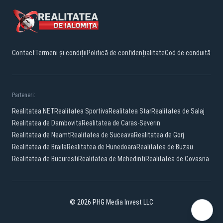
Contact
Termeni și condiții
Politică de confidențialitate
Cod de conduită
Parteneri:
Realitatea.NET
Realitatea Sportiva
Realitatea Star
Realitatea de Salaj
Realitatea de Dambovita
Realitatea de Caras-Severin
Realitatea de Neamt
Realitatea de Suceava
Realitatea de Gorj
Realitatea de Braila
Realitatea de Hunedoara
Realitatea de Buzau
Realitatea de Bucuresti
Realitatea de Mehedinti
Realitatea de Covasna
© 2026 PHG Media Invest LLC
Facebook
YouTube