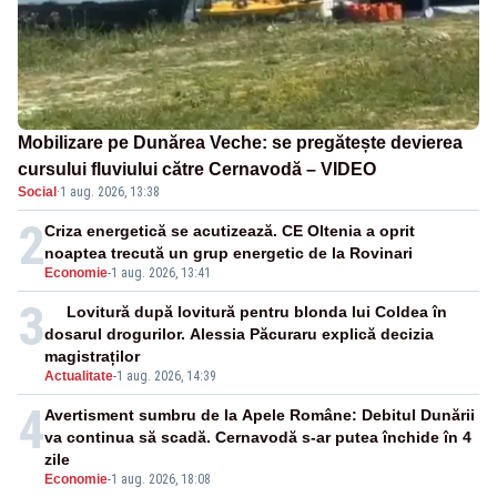
Mobilizare pe Dunărea Veche: se pregătește devierea
cursului fluviului către Cernavodă – VIDEO
Social
·
1 aug. 2026, 13:38
2
Criza energetică se acutizează. CE Oltenia a oprit
noaptea trecută un grup energetic de la Rovinari
Economie
-
1 aug. 2026, 13:41
3
Lovitură după lovitură pentru blonda lui Coldea în
dosarul drogurilor. Alessia Păcuraru explică decizia
magistraților
Actualitate
-
1 aug. 2026, 14:39
4
Avertisment sumbru de la Apele Române: Debitul Dunării
va continua să scadă. Cernavodă s-ar putea închide în 4
zile
Economie
-
1 aug. 2026, 18:08