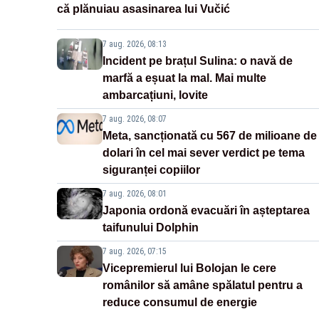
că plănuiau asasinarea lui Vučić
7 aug. 2026, 08:13
Incident pe brațul Sulina: o navă de
marfă a eșuat la mal. Mai multe
ambarcațiuni, lovite
7 aug. 2026, 08:07
Meta, sancționată cu 567 de milioane de
dolari în cel mai sever verdict pe tema
siguranței copiilor
7 aug. 2026, 08:01
Japonia ordonă evacuări în așteptarea
taifunului Dolphin
7 aug. 2026, 07:15
Vicepremierul lui Bolojan le cere
românilor să amâne spălatul pentru a
reduce consumul de energie