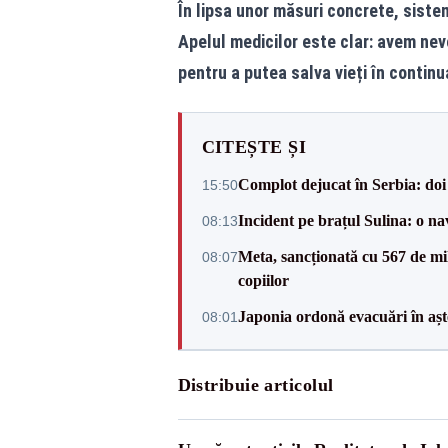
În lipsa unor măsuri concrete, siste
Apelul medicilor este clar: avem nev
pentru a putea salva vieți în continu
CITEȘTE ȘI
Complot dejucat în Serbia: doi 
15:50
Incident pe brațul Sulina: o na
08:13
Meta, sancționată cu 567 de mil
08:07
copiilor
Japonia ordonă evacuări în așt
08:01
Distribuie articolul