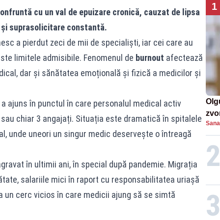
1
onfruntă cu un val de epuizare cronică, cauzat de lipsa
 și suprasolicitare constantă.
esc a pierdut zeci de mii de specialiști, iar cei care au
te limitele admisibile. Fenomenul de
burnout
afectează
dical, dar și sănătatea emoțională și fizică a medicilor și
Olg
 a ajuns în punctul în care personalul medical activ
zvon
au chiar 3 angajați. Situația este dramatică în spitalele
Sana
de 
ral, unde uneori un singur medic deservește o întreagă
mil
gravat în ultimii ani, în special după pandemie. Migrația
ate, salariile mici în raport cu responsabilitatea uriașă
 la un cerc vicios în care medicii ajung să se simtă