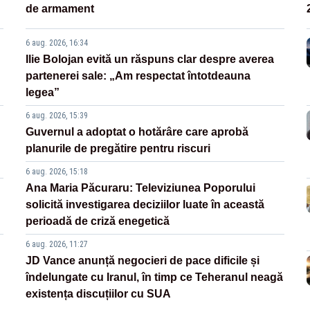
de armament
6 aug. 2026, 16:34
Ilie Bolojan evită un răspuns clar despre averea
partenerei sale: „Am respectat întotdeauna
legea”
6 aug. 2026, 15:39
Guvernul a adoptat o hotărâre care aprobă
planurile de pregătire pentru riscuri
6 aug. 2026, 15:18
Ana Maria Păcuraru: Televiziunea Poporului
solicită investigarea deciziilor luate în această
perioadă de criză enegetică
6 aug. 2026, 11:27
JD Vance anunță negocieri de pace dificile și
îndelungate cu Iranul, în timp ce Teheranul neagă
existența discuțiilor cu SUA