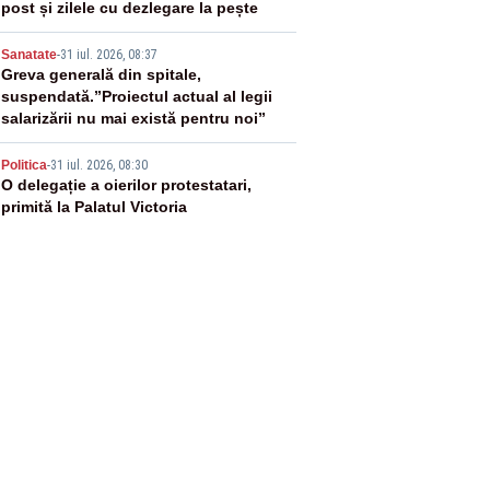
post și zilele cu dezlegare la pește
4
Sanatate
-
31 iul. 2026, 08:37
Greva generală din spitale,
suspendată.”Proiectul actual al legii
salarizării nu mai există pentru noi”
5
Politica
-
31 iul. 2026, 08:30
O delegație a oierilor protestatari,
primită la Palatul Victoria