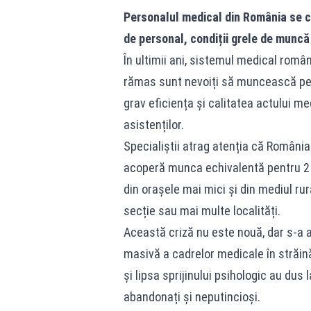
Personalul medical din România se c
de personal, condiții grele de muncă
În ultimii ani, sistemul medical român
rămas sunt nevoiți să muncească pes
grav eficiența și calitatea actului me
asistenților.
Specialiștii atrag atenția că România
acoperă munca echivalentă pentru 2 s
din orașele mai mici și din mediul ru
secție sau mai multe localități.
Această criză nu este nouă, dar s-a a
masivă a cadrelor medicale în străinăt
și lipsa sprijinului psihologic au dus
abandonați și neputincioși.