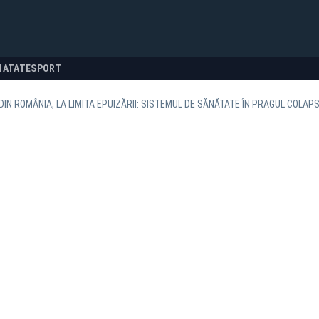
NATATE
SPORT
 DIN ROMÂNIA, LA LIMITA EPUIZĂRII: SISTEMUL DE SĂNĂTATE ÎN PRAGUL COLAP