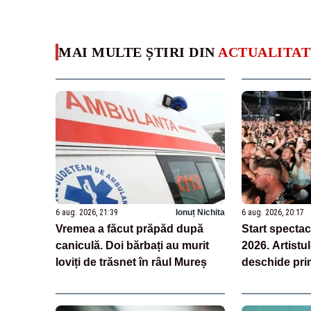
MAI MULTE ȘTIRI DIN
ACTUALITAT
6 aug. 2026, 21:39
Ionuț Nichita
6 aug. 2026, 20:17
Vremea a făcut prăpăd după
Start specta
caniculă. Doi bărbați au murit
2026. Artistu
loviți de trăsnet în râul Mureș
deschide pri
festival