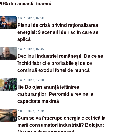
20% din această toamnă
7 aug. 2026, 07:50
Planul de criză privind raționalizarea
energiei: 9 scenarii de risc în care se
aplică
7 aug. 2026, 07:45
Declinul industriei românești: De ce se
închid fabricile profitabile și de ce
continuă exodul forței de muncă
6 aug. 2026, 17:38
Ilie Bolojan anunță ieftinirea
carburanților: Petromidia revine la
capacitate maximă
6 aug. 2026, 15:36
Cum se va întrerupe energia electrică la
marii consumatori industriali? Bolojan: