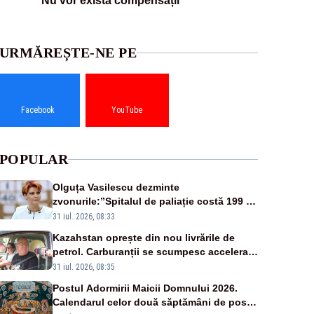
Nu vor exista compensații
URMĂREȘTE-NE PE
Facebook
YouTube
POPULAR
Olguța Vasilescu dezminte
zvonurile:”Spitalul de paliație costă 199 de
milioane de euro, nu 500 de milioane”
31 iul. 2026, 08:33
Kazahstan oprește din nou livrările de
petrol. Carburanții se scumpesc accelerat,
iar românii plătesc nota de plată
31 iul. 2026, 08:35
Postul Adormirii Maicii Domnului 2026.
Calendarul celor două săptămâni de post