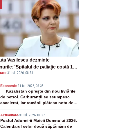
uța Vasilescu dezminte
urile:”Spitalul de paliație costă 199
tate
·
31 iul. 2026, 08:33
milioane de euro, nu 500 de
ioane”
2
Economie
-
31 iul. 2026, 08:35
Kazahstan oprește din nou livrările
de petrol. Carburanții se scumpesc
accelerat, iar românii plătesc nota de
plată
3
Actualitate
-
31 iul. 2026, 08:37
Postul Adormirii Maicii Domnului 2026.
Calendarul celor două săptămâni de