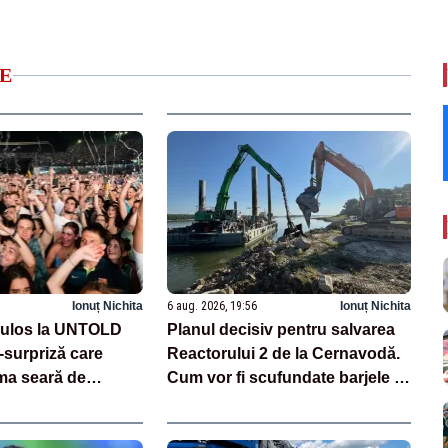
E
Ionuț Nichita
6 aug. 2026, 19:56
Ionuț Nichita
culos la UNTOLD
Planul decisiv pentru salvarea
l-surpriză care
Reactorului 2 de la Cernavodă.
ma seară de
Cum vor fi scufundate barjele în
Dunăre