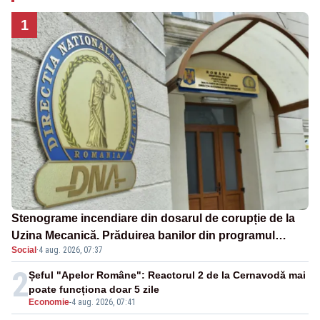
1
Stenograme incendiare din dosarul de corupție de la
Uzina Mecanică. Prăduirea banilor din programul
Social
·
4 aug. 2026, 07:37
SAFE, interceptată de DNA
2
Șeful "Apelor Române": Reactorul 2 de la Cernavodă mai
poate funcționa doar 5 zile
Economie
-
4 aug. 2026, 07:41