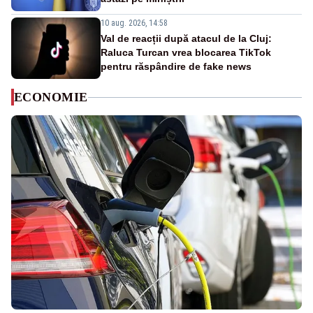
10 aug. 2026, 14:58
Val de reacții după atacul de la Cluj:
Raluca Turcan vrea blocarea TikTok
pentru răspândire de fake news
ECONOMIE