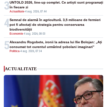
3
UNTOLD 2026, line-up complet. Ce artiști sunt programați
în fiecare zi
Actualitate
-
4 aug. 2026, 07:44
4
Semnal de alarmă în agricultură. 3,5 milioane de fermieri
pot fi afectați de strategia pentru conservarea
biodiversității
Economie
-
4 aug. 2026, 08:03
5
Alexandru Rogobete, ironii la adresa lui Ilie Bolojan: „Ați
consumat tot curentul urmărind șobolani imaginari”
Politica
-
4 aug. 2026, 07:34
ACTUALITATE