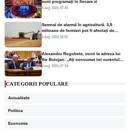
sunt programați în fiecare zi
4 aug. 2026, 07:44
Semnal de alarmă în agricultură. 3,5
milioane de fermieri pot fi afectați de
strategia pentru conservarea
4 aug. 2026, 08:03
biodiversității
Alexandru Rogobete, ironii la adresa lui
Ilie Bolojan: „Ați consumat tot curentul
urmărind șobolani imaginari”
4 aug. 2026, 07:34
CATEGORII POPULARE
Actualitate
Politica
Economie