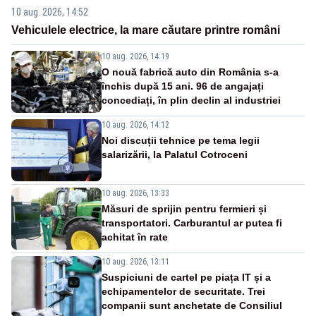
10 aug. 2026, 14:52
Vehiculele electrice, la mare căutare printre români
10 aug. 2026, 14:19
O nouă fabrică auto din România s-a
închis după 15 ani. 96 de angajați
concediați, în plin declin al industriei
10 aug. 2026, 14:12
Noi discuții tehnice pe tema legii
salarizării, la Palatul Cotroceni
10 aug. 2026, 13:33
Măsuri de sprijin pentru fermieri și
transportatori. Carburantul ar putea fi
achitat în rate
10 aug. 2026, 13:11
Suspiciuni de cartel pe piața IT și a
echipamentelor de securitate. Trei
companii sunt anchetate de Consiliul