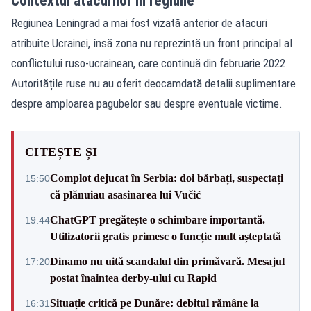
Contextul atacurilor în regiune
Regiunea Leningrad a mai fost vizată anterior de atacuri
atribuite Ucrainei, însă zona nu reprezintă un front principal al
conflictului ruso‑ucrainean, care continuă din februarie 2022.
Autoritățile ruse nu au oferit deocamdată detalii suplimentare
despre amploarea pagubelor sau despre eventuale victime.
CITEȘTE ȘI
Complot dejucat în Serbia: doi bărbați, suspectați
15:50
că plănuiau asasinarea lui Vučić
ChatGPT pregătește o schimbare importantă.
19:44
Utilizatorii gratis primesc o funcție mult așteptată
Dinamo nu uită scandalul din primăvară. Mesajul
17:20
postat înaintea derby-ului cu Rapid
Situație critică pe Dunăre: debitul rămâne la
16:31