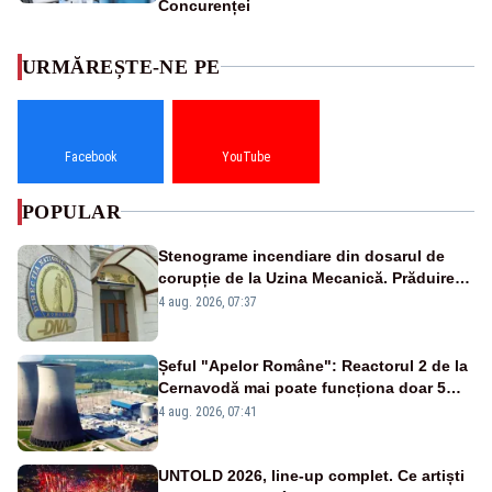
Concurenței
URMĂREȘTE-NE PE
Facebook
YouTube
POPULAR
Stenograme incendiare din dosarul de
corupție de la Uzina Mecanică. Prăduirea
banilor din programul SAFE, interceptată
4 aug. 2026, 07:37
de DNA
Șeful "Apelor Române": Reactorul 2 de la
Cernavodă mai poate funcționa doar 5
zile
4 aug. 2026, 07:41
UNTOLD 2026, line-up complet. Ce artiști