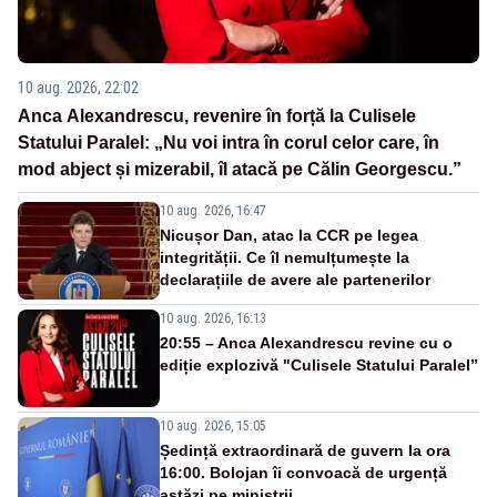
10 aug. 2026, 22:02
Anca Alexandrescu, revenire în forță la Culisele
Statului Paralel: „Nu voi intra în corul celor care, în
mod abject și mizerabil, îl atacă pe Călin Georgescu.”
10 aug. 2026, 16:47
Nicușor Dan, atac la CCR pe legea
integrității. Ce îl nemulțumește la
declarațiile de avere ale partenerilor
10 aug. 2026, 16:13
20:55 – Anca Alexandrescu revine cu o
ediție explozivă "Culisele Statului Paralel”
10 aug. 2026, 15:05
Ședință extraordinară de guvern la ora
16:00. Bolojan îi convoacă de urgență
astăzi pe miniștrii