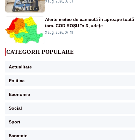
pentru câteva luni”
3 aug. 2026, 08:01
Alerte meteo de caniculă în aproape toată
țara. COD ROȘU în 3 județe
3 aug. 2026, 07:48
CATEGORII POPULARE
Actualitate
Politica
Economie
Social
Sport
Sanatate