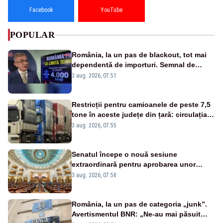
Facebook
YouTube
POPULAR
România, la un pas de blackout, tot mai
dependentă de importuri. Semnal de
alarmă tras de un expert în energie
3 aug. 2026, 07:51
Restricții pentru camioanele de peste 7,5
tone în aceste județe din țară: circulația
este interzisă luni, între orele 12:00 și
3 aug. 2026, 07:55
20:00
Senatul începe o nouă sesiune
extraordinară pentru aprobarea unor
jaloane din PNRR
3 aug. 2026, 07:58
România, la un pas de categoria „junk”.
Avertismentul BNR: „Ne-au mai păsuit