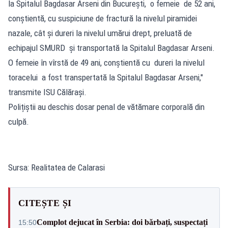
la Spitalul Bagdasar Arseni din Bucureşti, o femeie de 52 ani,
conştientă, cu suspiciune de fractură la nivelul piramidei
nazale, cât şi dureri la nivelul umărui drept, preluată de
echipajul SMURD şi transportată la Spitalul Bagdasar Arseni.
O femeie în vîrstă de 49 ani, conştientă cu dureri la nivelul
toracelui a fost transpertată la Spitalul Bagdasar Arseni,"
transmite ISU Călărași.
Polițiștii au deschis dosar penal de vătămare corporală din
culpă.
Sursa: Realitatea de Calarasi
CITEȘTE ȘI
Complot dejucat în Serbia: doi bărbați, suspectați
15:50