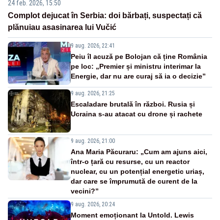
24 feb. 2026, 15:50
Complot dejucat în Serbia: doi bărbați, suspectați că
plănuiau asasinarea lui Vučić
9 aug. 2026, 22:41
Peiu îl acuză pe Bolojan că ține România
pe loc: „Premier și ministru interimar la
Energie, dar nu are curaj să ia o decizie”
9 aug. 2026, 21:25
Escaladare brutală în război. Rusia și
Ucraina s-au atacat cu drone și rachete
9 aug. 2026, 21:00
Ana Maria Păcuraru: „Cum am ajuns aici,
într-o țară cu resurse, cu un reactor
nuclear, cu un potențial energetic uriaș,
dar care se împrumută de curent de la
vecini?”
9 aug. 2026, 20:24
Moment emoționant la Untold. Lewis