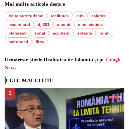
Mai multe articole despre
doua autoturisme
realitatea
cub
calarasi
masini praf
dj 301
ciocnit
cinci victime
plataresti
spital
accident
soferita
raniti
paltonesti
Ilfov
Urmărește știrile Realitatea de Ialomita și pe
Google
News
CELE MAI CITITE
1