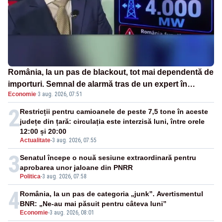
România, la un pas de blackout, tot mai dependentă de
importuri. Semnal de alarmă tras de un expert în
Economie
·
3 aug. 2026, 07:51
energie
2
Restricții pentru camioanele de peste 7,5 tone în aceste
județe din țară: circulația este interzisă luni, între orele
12:00 și 20:00
Actualitate
-
3 aug. 2026, 07:55
3
Senatul începe o nouă sesiune extraordinară pentru
aprobarea unor jaloane din PNRR
Politica
-
3 aug. 2026, 07:58
4
România, la un pas de categoria „junk”. Avertismentul
BNR: „Ne-au mai păsuit pentru câteva luni”
Economie
-
3 aug. 2026, 08:01