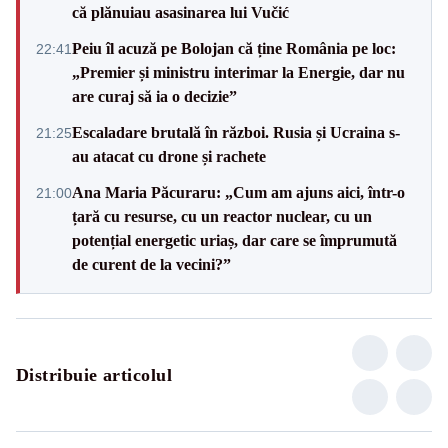
că plănuiau asasinarea lui Vučić
Peiu îl acuză pe Bolojan că ține România pe loc:
22:41
„Premier și ministru interimar la Energie, dar nu
are curaj să ia o decizie”
Escaladare brutală în război. Rusia și Ucraina s-
21:25
au atacat cu drone și rachete
Ana Maria Păcuraru: „Cum am ajuns aici, într-o
21:00
țară cu resurse, cu un reactor nuclear, cu un
potențial energetic uriaș, dar care se împrumută
de curent de la vecini?”
Distribuie articolul