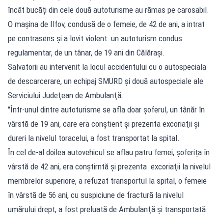
încât bucăți din cele două autoturisme au rămas pe carosabil.
O mașina de Ilfov, condusă de o femeie, de 42 de ani, a intrat
pe contrasens și a lovit violent un autoturism condus
regulamentar, de un tânar, de 19 ani din Călărași.
Salvatorii au intervenit la locul accidentului cu o autospeciala
de descarcerare, un echipaj SMURD și două autospeciale ale
Serviciului Judeţean de Ambulanţă.
"Într-unul dintre autoturisme se afla doar șoferul, un tânăr în
vârstă de 19 ani, care era conştient şi prezenta excoriaţii și
dureri la nivelul toracelui, a fost transportat la spital.
În cel de-al doilea autovehicul se aflau patru femei, șoferița în
vârstă de 42 ani, era conştirntă şi prezenta excoriaţii la nivelul
membrelor superiore, a refuzat transportul la spital, o femeie
în vârstă de 56 ani, cu suspiciune de fractură la nivelul
umărului drept, a fost preluată de Ambulanţă şi transportată