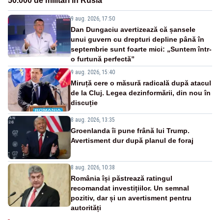
50.000 de militari în Rusia
9 aug. 2026, 17:50
Dan Dungaciu avertizează că șansele
unui guvern cu drepturi depline până în
septembrie sunt foarte mici: „Suntem într-
o furtună perfectă”
9 aug. 2026, 15:40
Miruță cere o măsură radicală după atacul
de la Cluj. Legea dezinformării, din nou în
discuție
8 aug. 2026, 13:35
Groenlanda îi pune frână lui Trump.
Avertisment dur după planul de foraj
8 aug. 2026, 10:38
România își păstrează ratingul
recomandat investițiilor. Un semnal
pozitiv, dar și un avertisment pentru
autorități