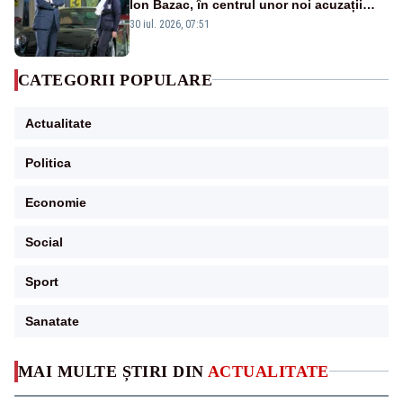
Ion Bazac, în centrul unor noi acuzații
publice
30 iul. 2026, 07:51
CATEGORII POPULARE
Actualitate
Politica
Economie
Social
Sport
Sanatate
MAI MULTE ȘTIRI DIN
ACTUALITATE