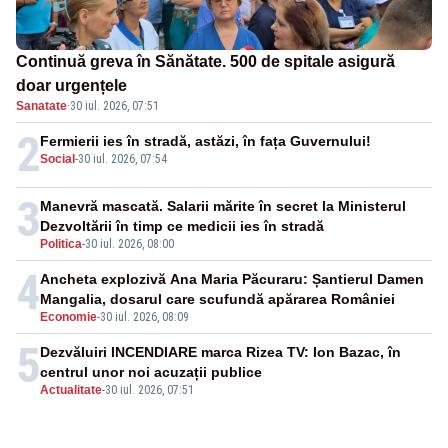
Continuă greva în Sănătate. 500 de spitale asigură
doar urgențele
Sanatate
·
30 iul. 2026, 07:51
2
Fermierii ies în stradă, astăzi, în fața Guvernului!
Social
-
30 iul. 2026, 07:54
3
Manevră mascată. Salarii mărite în secret la Ministerul
Dezvoltării în timp ce medicii ies în stradă
Politica
-
30 iul. 2026, 08:00
4
Ancheta explozivă Ana Maria Păcuraru: Șantierul Damen
Mangalia, dosarul care scufundă apărarea României
Economie
-
30 iul. 2026, 08:09
5
Dezvăluiri INCENDIARE marca Rizea TV: Ion Bazac, în
centrul unor noi acuzații publice
Actualitate
-
30 iul. 2026, 07:51