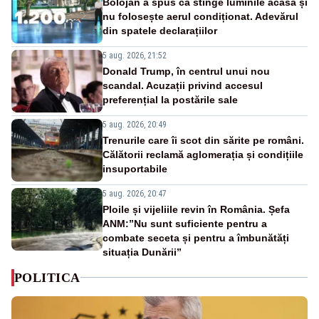
Bolojan a spus că stinge luminile acasă și
nu folosește aerul condiționat. Adevărul
din spatele declarațiilor
5 aug. 2026, 21:52
Donald Trump, în centrul unui nou
scandal. Acuzații privind accesul
preferențial la postările sale
5 aug. 2026, 20:49
Trenurile care îi scot din sărite pe români.
Călătorii reclamă aglomerația și condițiile
insuportabile
5 aug. 2026, 20:47
Ploile și vijeliile revin în România. Șefa
ANM:”Nu sunt suficiente pentru a
combate seceta și pentru a îmbunătăți
situația Dunării”
POLITICA