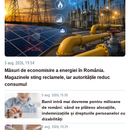
5 aug. 2026, 19:54
Măsuri de economisire a energiei în România.
Magazinele sting reclamele, iar autoritățile reduc
consumul
5 aug. 2026, 15:03
Banii intră mai devreme pentru milioane
de români: când se plătesc alocațiile,
indemnizațiile și drepturile persoanelor cu
dizabilități
5 aug. 2026, 10:29