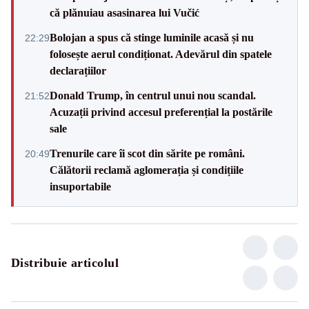
că plănuiau asasinarea lui Vučić
Bolojan a spus că stinge luminile acasă și nu
22:29
folosește aerul condiționat. Adevărul din spatele
declarațiilor
Donald Trump, în centrul unui nou scandal.
21:52
Acuzații privind accesul preferențial la postările
sale
Trenurile care îi scot din sărite pe români.
20:49
Călătorii reclamă aglomerația și condițiile
insuportabile
Distribuie articolul