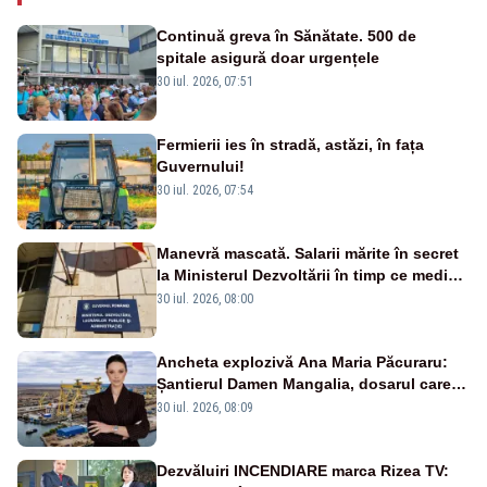
Continuă greva în Sănătate. 500 de
spitale asigură doar urgențele
30 iul. 2026, 07:51
Fermierii ies în stradă, astăzi, în fața
Guvernului!
30 iul. 2026, 07:54
Manevră mascată. Salarii mărite în secret
la Ministerul Dezvoltării în timp ce medicii
ies în stradă
30 iul. 2026, 08:00
Ancheta explozivă Ana Maria Păcuraru:
Șantierul Damen Mangalia, dosarul care
scufundă apărarea României
30 iul. 2026, 08:09
Dezvăluiri INCENDIARE marca Rizea TV: