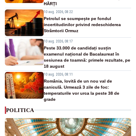
HĂRȚI
10 aug. 2026, 08:22
Petrolul se scumpește pe fondul
incertitudinilor privind redeschiderea
Strâmtorii Ormuz
10 aug. 2026, 08:17
Peste 33.000 de candidați susțin
examenul național de Bacalaureat în
sesiunea de toamnă: primele rezultate, pe
18 august
10 aug. 2026, 08:11
România, lovită de un nou val de
caniculă. Urmează 3 zile de foc:
temperaturile vor urca la peste 38 de
grade
POLITICA