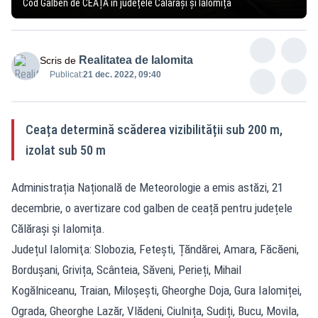
Cod Galben de CEAȚĂ în județele Călărași și Ialomița
Realitatea de Ialomita
Scris de
Publicat:
21 dec. 2022, 09:40
Ceața determină scăderea vizibilității sub 200 m,
izolat sub 50 m
Administrația Națională de Meteorologie a emis astăzi, 21
decembrie, o avertizare cod galben de ceață pentru județele
Călărași și Ialomița.
Județul Ialomiţa: Slobozia, Fetești, Țăndărei, Amara, Făcăeni,
Bordușani, Grivița, Scânteia, Săveni, Perieți, Mihail
Kogălniceanu, Traian, Miloșești, Gheorghe Doja, Gura Ialomiței,
Ograda, Gheorghe Lazăr, Vlădeni, Ciulnița, Sudiți, Bucu, Movila,