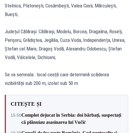
Stelnica, Platonești, Cosâmbești, Valea Ciorii, Mărculești,
Buești;
Județul Călăraşi: Călărași, Modelu, Borcea, Dragalina, Roseți,
Perișoru, Grădiștea, Jegălia, Cuza Voda, Independența, Unirea,
Ștefan cel Mare, Dragoș Vodă, Alexandru Odobescu, Ștefan
Vodă, Vâlcelele, Dichiseni;
Se va semnala : local ceață care determină scăderea
vizibilității sub 200 m, izolat sub 50 m
CITEȘTE ȘI
Complot dejucat în Serbia: doi bărbați, suspectați
15:50
că plănuiau asasinarea lui Vučić
Cupolă de foc peste România. Cod portocaliu și
10:35