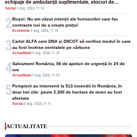
echipaje de ambulanță suplimentate, stocuri de
Social
·
3 aug. 2026, 11:13
medicamente verificate și puncte de apă în spațiile
publice
2
Bușoi: Nu am văzut intenții ale furnizorilor care fac
contracte noi de a crește prețul
Economie
-
3 aug. 2026, 11:18
3
Cartel ALFA cere DNA și DIICOT să verifice modul în care
au fost închise centralele pe cărbune
Actualitate
-
3 aug. 2026, 11:29
4
Salvamont România, 56 de apeluri de urgență în 24 de
ore
Actualitate
-
3 aug. 2026, 11:33
5
Pompierii au intervenit la 513 incendii în România, în
doar trei zile: peste 2.300 de hectare de teren au fost
afectate
Social
-
3 aug. 2026, 11:11
ACTUALITATE