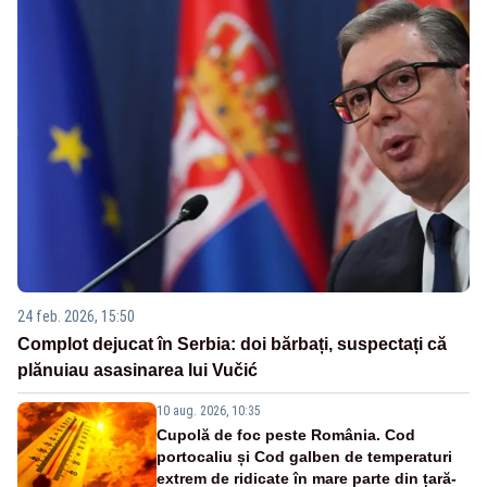
24 feb. 2026, 15:50
Complot dejucat în Serbia: doi bărbați, suspectați că
plănuiau asasinarea lui Vučić
10 aug. 2026, 10:35
Cupolă de foc peste România. Cod
portocaliu și Cod galben de temperaturi
extrem de ridicate în mare parte din țară-