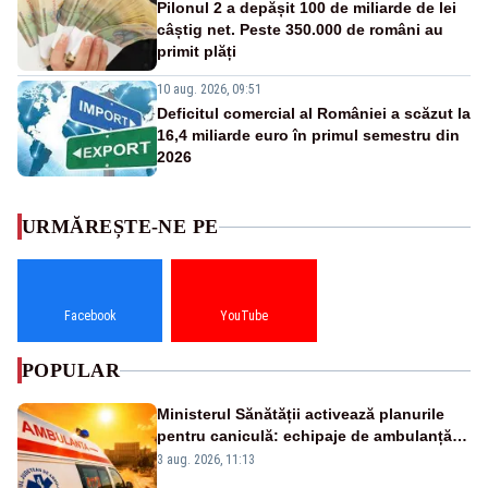
Pilonul 2 a depășit 100 de miliarde de lei
câștig net. Peste 350.000 de români au
primit plăți
10 aug. 2026, 09:51
Deficitul comercial al României a scăzut la
16,4 miliarde euro în primul semestru din
2026
URMĂREȘTE-NE PE
Facebook
YouTube
POPULAR
Ministerul Sănătății activează planurile
pentru caniculă: echipaje de ambulanță
suplimentate, stocuri de medicamente
3 aug. 2026, 11:13
verificate și puncte de apă în spațiile