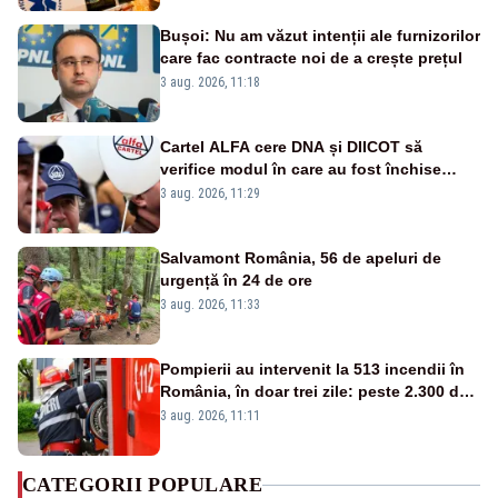
publice
Bușoi: Nu am văzut intenții ale furnizorilor
care fac contracte noi de a crește prețul
3 aug. 2026, 11:18
Cartel ALFA cere DNA și DIICOT să
verifice modul în care au fost închise
centralele pe cărbune
3 aug. 2026, 11:29
Salvamont România, 56 de apeluri de
urgență în 24 de ore
3 aug. 2026, 11:33
Pompierii au intervenit la 513 incendii în
România, în doar trei zile: peste 2.300 de
hectare de teren au fost afectate
3 aug. 2026, 11:11
CATEGORII POPULARE