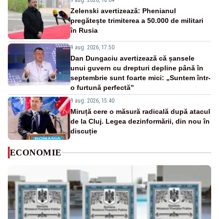
9 aug. 2026, 18:04
Zelenski avertizează: Phenianul
pregătește trimiterea a 50.000 de militari
în Rusia
9 aug. 2026, 17:50
Dan Dungaciu avertizează că șansele
unui guvern cu drepturi depline până în
septembrie sunt foarte mici: „Suntem într-
o furtună perfectă”
9 aug. 2026, 15:40
Miruță cere o măsură radicală după atacul
de la Cluj. Legea dezinformării, din nou în
discuție
ECONOMIE